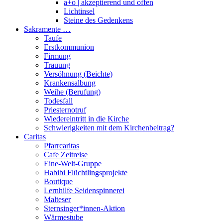
a+o | akzeptierend und offen
Lichtinsel
Steine des Gedenkens
Sakramente …
Taufe
Erstkommunion
Firmung
Trauung
Versöhnung (Beichte)
Krankensalbung
Weihe (Berufung)
Todesfall
Priesternotruf
Wiedereintritt in die Kirche
Schwierigkeiten mit dem Kirchenbeitrag?
Caritas
Pfarrcaritas
Cafe Zeitreise
Eine-Welt-Gruppe
Habibi Flüchtlingsprojekte
Boutique
Lernhilfe Seidenspinnerei
Malteser
Sternsinger*innen-Aktion
Wärmestube