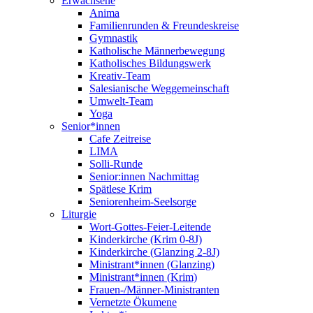
Erwachsene
Anima
Familienrunden & Freundeskreise
Gymnastik
Katholische Männerbewegung
Katholisches Bildungswerk
Kreativ-Team
Salesianische Weggemeinschaft
Umwelt-Team
Yoga
Senior*innen
Cafe Zeitreise
LIMA
Solli-Runde
Senior:innen Nachmittag
Spätlese Krim
Seniorenheim-Seelsorge
Liturgie
Wort-Gottes-Feier-Leitende
Kinderkirche (Krim 0-8J)
Kinderkirche (Glanzing 2-8J)
Ministrant*innen (Glanzing)
Ministrant*innen (Krim)
Frauen-/Männer-Ministranten
Vernetzte Ökumene