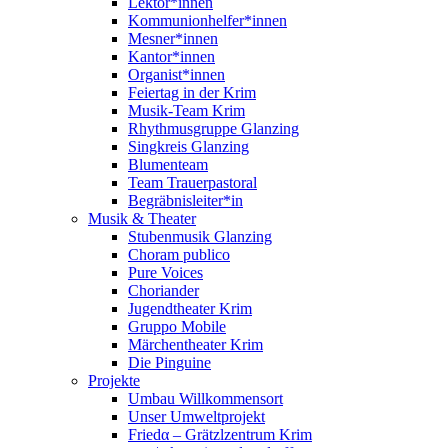
Lektor*innen
Kommunionhelfer*innen
Mesner*innen
Kantor*innen
Organist*innen
Feiertag in der Krim
Musik-Team Krim
Rhythmusgruppe Glanzing
Singkreis Glanzing
Blumenteam
Team Trauerpastoral
Begräbnisleiter*in
Musik & Theater
Stubenmusik Glanzing
Choram publico
Pure Voices
Choriander
Jugendtheater Krim
Gruppo Mobile
Märchentheater Krim
Die Pinguine
Projekte
Umbau Willkommensort
Unser Umweltprojekt
Friedα – Grätzlzentrum Krim