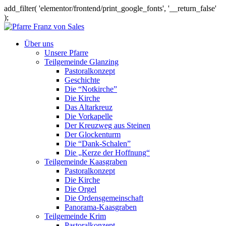
add_filter( 'elementor/frontend/print_google_fonts', '__return_false'
);
Über uns
Unsere Pfarre
Teilgemeinde Glanzing
Pastoralkonzept
Geschichte
Die “Notkirche”
Die Kirche
Das Altarkreuz
Die Vorkapelle
Der Kreuzweg aus Steinen
Der Glockenturm
Die “Dank-Schalen”
Die „Kerze der Hoffnung“
Teilgemeinde Kaasgraben
Pastoralkonzept
Die Kirche
Die Orgel
Die Ordensgemeinschaft
Panorama-Kaasgraben
Teilgemeinde Krim
Pastoralkonzept