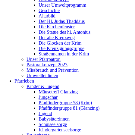
Unser Umweltprogramm
Geschichte
Altarbild
Der Hl. Judas Thaddäus
Die Kirchenfenster
Die Statue des hl. Antonius
Der alte Kreuzweg
Die Glocken der Krim
Die Kreuzigungsgruppe
Straßennamen in der Krim
Unser Pfarrpatron
Pastoralkonzept 2023
Missbrauch und Prävention
Umweltleitlinien
Pfarrleben
Kinder & Jugend
Mäusetreff Glanzing
Jungschar
Pfadfindergruppe 58 (Krim)
Pfadfindergruppe 81 (Glanzing)
Jugend
Babysitter:innen
Schulseelsorge
Kindergartenseelsorge