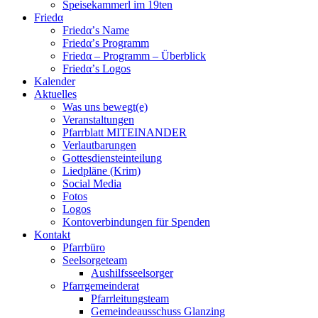
Speisekammerl im 19ten
Friedα
Friedα’s Name
Friedα’s Programm
Friedα – Programm – Überblick
Friedα’s Logos
Kalender
Aktuelles
Was uns bewegt(e)
Veranstaltungen
Pfarrblatt MITEINANDER
Verlautbarungen
Gottesdiensteinteilung
Liedpläne (Krim)
Social Media
Fotos
Logos
Kontoverbindungen für Spenden
Kontakt
Pfarrbüro
Seelsorgeteam
Aushilfsseelsorger
Pfarrgemeinderat
Pfarrleitungsteam
Gemeindeausschuss Glanzing