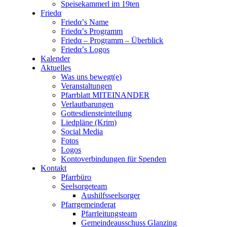
Speisekammerl im 19ten
Friedα
Friedα’s Name
Friedα’s Programm
Friedα – Programm – Überblick
Friedα’s Logos
Kalender
Aktuelles
Was uns bewegt(e)
Veranstaltungen
Pfarrblatt MITEINANDER
Verlautbarungen
Gottesdiensteinteilung
Liedpläne (Krim)
Social Media
Fotos
Logos
Kontoverbindungen für Spenden
Kontakt
Pfarrbüro
Seelsorgeteam
Aushilfsseelsorger
Pfarrgemeinderat
Pfarrleitungsteam
Gemeindeausschuss Glanzing