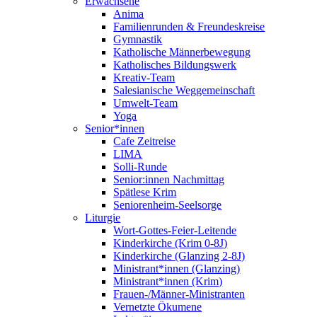
Erwachsene
Anima
Familienrunden & Freundeskreise
Gymnastik
Katholische Männerbewegung
Katholisches Bildungswerk
Kreativ-Team
Salesianische Weggemeinschaft
Umwelt-Team
Yoga
Senior*innen
Cafe Zeitreise
LIMA
Solli-Runde
Senior:innen Nachmittag
Spätlese Krim
Seniorenheim-Seelsorge
Liturgie
Wort-Gottes-Feier-Leitende
Kinderkirche (Krim 0-8J)
Kinderkirche (Glanzing 2-8J)
Ministrant*innen (Glanzing)
Ministrant*innen (Krim)
Frauen-/Männer-Ministranten
Vernetzte Ökumene