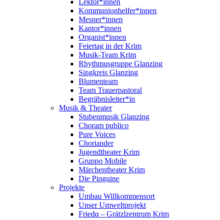
Lektor*innen
Kommunionhelfer*innen
Mesner*innen
Kantor*innen
Organist*innen
Feiertag in der Krim
Musik-Team Krim
Rhythmusgruppe Glanzing
Singkreis Glanzing
Blumenteam
Team Trauerpastoral
Begräbnisleiter*in
Musik & Theater
Stubenmusik Glanzing
Choram publico
Pure Voices
Choriander
Jugendtheater Krim
Gruppo Mobile
Märchentheater Krim
Die Pinguine
Projekte
Umbau Willkommensort
Unser Umweltprojekt
Friedα – Grätzlzentrum Krim