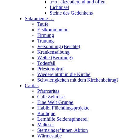
a+o | akzeptierend und offen
Lichtinsel
Steine des Gedenkens
Sakramente …
Taufe
Erstkommunion
Firmung
Trauung
Versöhnung (Beichte)
Krankensalbung
Weihe (Berufung)
Todesfall
Priesternotruf
Wiedereintritt in die Kirche
Schwierigkeiten mit dem Kirchenbeitrag?
Caritas
Pfarrcaritas
Cafe Zeitreise
Eine-Welt-Gruppe
Habibi Flüchtlingsprojekte
Boutique
Lernhilfe Seidenspinnerei
Malteser
Sternsinger*innen-Aktion
Wärmestube