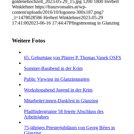
goldenehochzeit_2023-05-29_15.jpg
1200
1800
Herbert
Winklehner
https://franzvonsales.at/wp-
content/uploads/2016/10/logoneu-300x187.png?
_t=1478028586
Herbert Winklehner
2023-05-29
17:41:00
2023-06-16 17:44:47
Pfingstmontag in Glanzing
Weitere Fotos
65. Geburtstag von Pfarrer P. Thomas Vanek OSFS
Sommer-Barabend in der Krim
Public Viewing im Glanzinggarten
Workshopabend Jugend in der Krim
Mitarbeiter:innen-Dankfest in Glanzing
Pfadfindergruppe 58 feierte Abschluss des
Arbeitsjahres
75-jähriges Priesterjubiläum von Georg Béres in
Glanzing