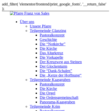
add_filter( 'elementor/frontend/print_google_fonts', '__return_false'
);
Über uns
Unsere Pfarre
Teilgemeinde Glanzing
Pastoralkonzept
Geschichte
Die “Notkirche”
Die Kirche
Das Altarkreuz
Die Vorkapelle
Der Kreuzweg aus Steinen
Der Glockenturm
Die “Dank-Schalen”
Die „Kerze der Hoffnung“
Teilgemeinde Kaasgraben
Pastoralkonzept
Die Kirche
Die Orgel
Die Ordensgemeinschaft
Panorama-Kaasgraben
Teilgemeinde Krim
Pastoralkonzept