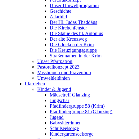
Unser Umweltprogramm
Geschichte
Altarbild
Der Hl. Judas Thaddäus
Die Kirchenfenster
Die Statue des hl. Antonius
Der alte Kreuzweg
Die Glocken der Krim
Die Kreuzigungsgruppe
Straßennamen in der Krim
Unser Pfarrpatron
Pastoralkonzept 2023
Missbrauch und Prävention
Umweltleitlinien
Pfarrleben
Kinder & Jugend
Mäusetreff Glanzing
Jungschar
Pfadfindergruppe 58 (Krim)
Pfadfindergruppe 81 (Glanzing)
Jugend
Babysitter:innen
Schulseelsorge
Kindergartenseelsorge