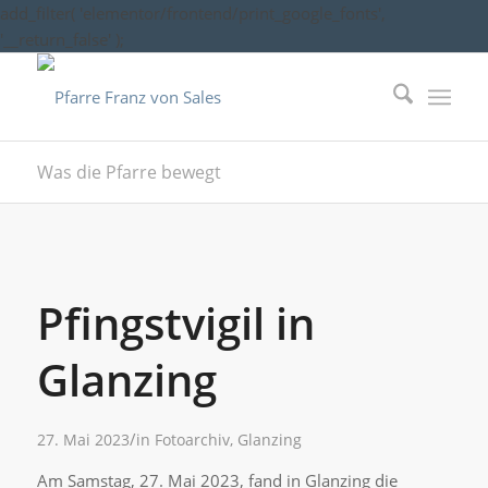
add_filter( 'elementor/frontend/print_google_fonts',
'__return_false' );
Was die Pfarre bewegt
Pfingstvigil in
Glanzing
/
27. Mai 2023
in
Fotoarchiv
,
Glanzing
Am Samstag, 27. Mai 2023, fand in Glanzing die