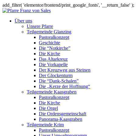
add_filter( 'elementor/frontend/print_google_fonts', '__return_false' );
Über uns
Unsere Pfarre
Teilgemeinde Glanzing
Pastoralkonzept
Geschichte
Die “Notkirche”
Die Kirche
Das Altarkreuz
Die Vorkapelle
Der Kreuzweg aus Steinen
Der Glockenturm
Die “Dank-Schalen”
Die „Kerze der Hoffnung“
Teilgemeinde Kaasgraben
Pastoralkonzept
Die Kirche
Die Orgel
Die Ordensgemeinschaft
Panorama-Kaasgraben
Teilgemeinde Krim
Pastoralkonzept
Unser Umweltprogramm