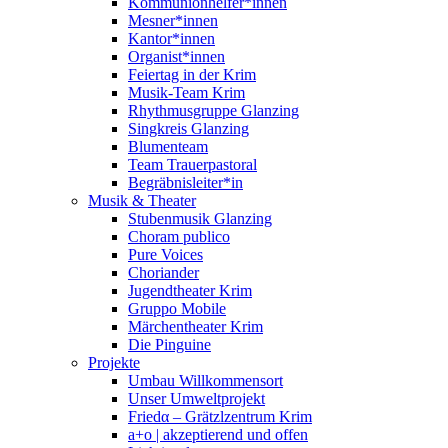
Kommunionhelfer*innen
Mesner*innen
Kantor*innen
Organist*innen
Feiertag in der Krim
Musik-Team Krim
Rhythmusgruppe Glanzing
Singkreis Glanzing
Blumenteam
Team Trauerpastoral
Begräbnisleiter*in
Musik & Theater
Stubenmusik Glanzing
Choram publico
Pure Voices
Choriander
Jugendtheater Krim
Gruppo Mobile
Märchentheater Krim
Die Pinguine
Projekte
Umbau Willkommensort
Unser Umweltprojekt
Friedα – Grätzlzentrum Krim
a+o | akzeptierend und offen