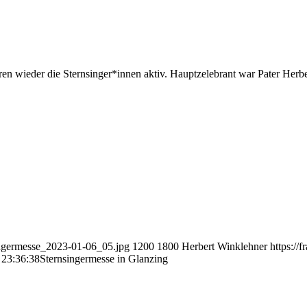
ren wieder die Sternsinger*innen aktiv. Hauptzelebrant war Pater Herb
singermesse_2023-01-06_05.jpg
1200
1800
Herbert Winklehner
https://
 23:36:38
Sternsingermesse in Glanzing