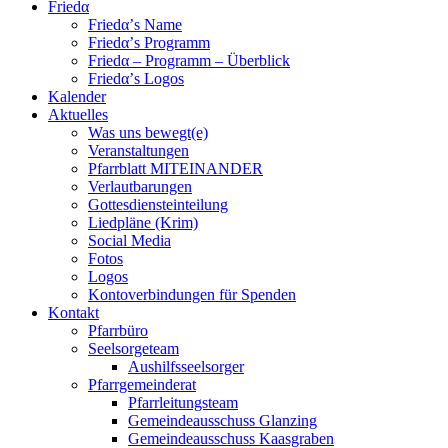
Friedα
Friedα’s Name
Friedα’s Programm
Friedα – Programm – Überblick
Friedα’s Logos
Kalender
Aktuelles
Was uns bewegt(e)
Veranstaltungen
Pfarrblatt MITEINANDER
Verlautbarungen
Gottesdiensteinteilung
Liedpläne (Krim)
Social Media
Fotos
Logos
Kontoverbindungen für Spenden
Kontakt
Pfarrbüro
Seelsorgeteam
Aushilfsseelsorger
Pfarrgemeinderat
Pfarrleitungsteam
Gemeindeausschuss Glanzing
Gemeindeausschuss Kaasgraben