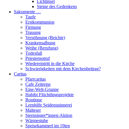
Lichtinsel
Steine des Gedenkens
Sakramente …
Taufe
Erstkommunion
Firmung
Trauung
Versöhnung (Beichte)
Krankensalbung
Weihe (Berufung)
Todesfall
Priesternotruf
Wiedereintritt in die Kirche
Schwierigkeiten mit dem Kirchenbeitrag?
Caritas
Pfarrcaritas
Cafe Zeitreise
Eine-Welt-Gruppe
Habibi Flüchtlingsprojekte
Boutique
Lernhilfe Seidenspinnerei
Malteser
Sternsinger*innen-Aktion
Wärmestube
Speisekammerl im 19ten