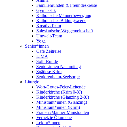
Anima
Familienrunden & Freundeskreise
Gymnastik
Katholische Männerbewegung
Katholisches Bildungswerk
Kreativ-Team
Salesianische Weggemeinschaft
Umwelt-Team
Yoga
Senior*innen
Cafe Zeitreise
LIMA
Solli-Runde
Senior:innen Nachmittag
Spätlese Krim
Seniorenheim-Seelsorge
Liturgie
Wort-Gottes-Feier-Leitende
Kinderkirche (Krim 0-8J)
Kinderkirche (Glanzing 2-8J)
Ministrant*innen (Glanzing)
Ministrant*innen (Krim)
Frauen-/Männer-Ministranten
Vernetzte Ökumene
Lektor*innen