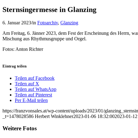
Sternsingermesse in Glanzing
6. Januar 2023
/
in
Fotoarchiv
,
Glanzing
Am Freitag, 6. Jänner 2023, dem Fest der Erscheinung des Herrn, wa
Mischung aus Rhythmusgruppe und Orgel.
Fotos: Anton Richter
Eintrag teilen
Teilen auf Facebook
Teilen auf X
Teilen auf WhatsApp
Teilen auf Pinterest
Per E-Mail teilen
https://franzvonsales.at/wp-content/uploads/2023/01/glanzing_stern
_t=1478028586
Herbert Winklehner
2023-01-06 18:32:00
2023-01-12
Weitere Fotos