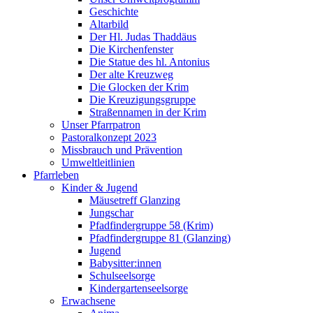
Geschichte
Altarbild
Der Hl. Judas Thaddäus
Die Kirchenfenster
Die Statue des hl. Antonius
Der alte Kreuzweg
Die Glocken der Krim
Die Kreuzigungsgruppe
Straßennamen in der Krim
Unser Pfarrpatron
Pastoralkonzept 2023
Missbrauch und Prävention
Umweltleitlinien
Pfarrleben
Kinder & Jugend
Mäusetreff Glanzing
Jungschar
Pfadfindergruppe 58 (Krim)
Pfadfindergruppe 81 (Glanzing)
Jugend
Babysitter:innen
Schulseelsorge
Kindergartenseelsorge
Erwachsene