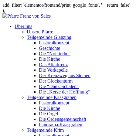
add_filter( 'elementor/frontend/print_google_fonts', '__return_false'
);
Über uns
Unsere Pfarre
Teilgemeinde Glanzing
Pastoralkonzept
Geschichte
Die “Notkirche”
Die Kirche
Das Altarkreuz
Die Vorkapelle
Der Kreuzweg aus Steinen
Der Glockenturm
Die “Dank-Schalen”
Die „Kerze der Hoffnung“
Teilgemeinde Kaasgraben
Pastoralkonzept
Die Kirche
Die Orgel
Die Ordensgemeinschaft
Panorama-Kaasgraben
Teilgemeinde Krim
Pastoralkonzept