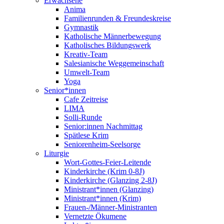
Erwachsene
Anima
Familienrunden & Freundeskreise
Gymnastik
Katholische Männerbewegung
Katholisches Bildungswerk
Kreativ-Team
Salesianische Weggemeinschaft
Umwelt-Team
Yoga
Senior*innen
Cafe Zeitreise
LIMA
Solli-Runde
Senior:innen Nachmittag
Spätlese Krim
Seniorenheim-Seelsorge
Liturgie
Wort-Gottes-Feier-Leitende
Kinderkirche (Krim 0-8J)
Kinderkirche (Glanzing 2-8J)
Ministrant*innen (Glanzing)
Ministrant*innen (Krim)
Frauen-/Männer-Ministranten
Vernetzte Ökumene