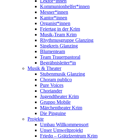
Lektor*innen
Kommunionhelfer*innen
Mesner*innen
Kantor*innen
Organist*innen
Feiertag in der Krim
Musik-Team Krim
Rhythmusgruppe Glanzing
Singkreis Glanzing
Blumenteam
Team Trauerpastoral
Begräbnisleiter*in
Musik & Theater
Stubenmusik Glanzing
Choram publico
Pure Voices
Choriander
Jugendtheater Krim
Gruppo Mobile
Märchentheater Krim
Die Pinguine
Projekte
Umbau Willkommensort
Unser Umweltprojekt
Friedα – Grätzlzentrum Krim