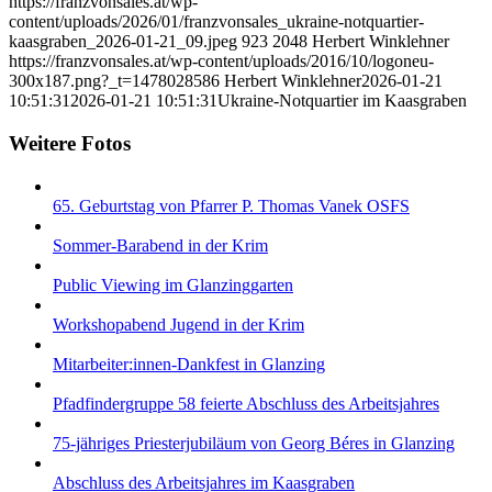
https://franzvonsales.at/wp-
content/uploads/2026/01/franzvonsales_ukraine-notquartier-
kaasgraben_2026-01-21_09.jpeg
923
2048
Herbert Winklehner
https://franzvonsales.at/wp-content/uploads/2016/10/logoneu-
300x187.png?_t=1478028586
Herbert Winklehner
2026-01-21
10:51:31
2026-01-21 10:51:31
Ukraine-Notquartier im Kaasgraben
Weitere Fotos
65. Geburtstag von Pfarrer P. Thomas Vanek OSFS
Sommer-Barabend in der Krim
Public Viewing im Glanzinggarten
Workshopabend Jugend in der Krim
Mitarbeiter:innen-Dankfest in Glanzing
Pfadfindergruppe 58 feierte Abschluss des Arbeitsjahres
75-jähriges Priesterjubiläum von Georg Béres in Glanzing
Abschluss des Arbeitsjahres im Kaasgraben