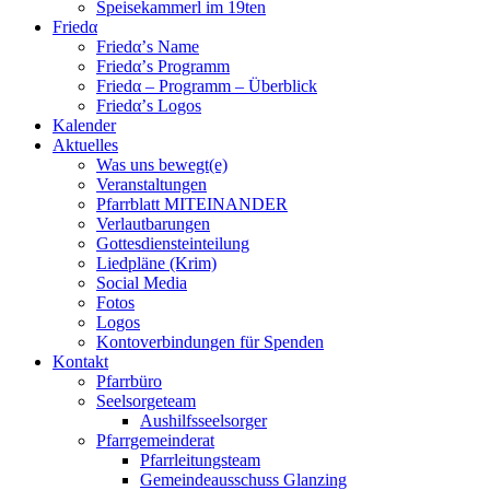
Speisekammerl im 19ten
Friedα
Friedα’s Name
Friedα’s Programm
Friedα – Programm – Überblick
Friedα’s Logos
Kalender
Aktuelles
Was uns bewegt(e)
Veranstaltungen
Pfarrblatt MITEINANDER
Verlautbarungen
Gottesdiensteinteilung
Liedpläne (Krim)
Social Media
Fotos
Logos
Kontoverbindungen für Spenden
Kontakt
Pfarrbüro
Seelsorgeteam
Aushilfsseelsorger
Pfarrgemeinderat
Pfarrleitungsteam
Gemeindeausschuss Glanzing