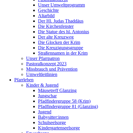
Unser Umweltprogramm
Geschichte
Altarbild
Der Hl. Judas Thaddäus
Die Kirchenfenster
Die Statue des hl. Antonius
Der alte Kreuzweg
Die Glocken der Krim
Die Kreuzigungsgruppe
Straßennamen in der Krim
Unser Pfarrpatron
Pastoralkonzept 2023
Missbrauch und Prävention
Umweltleitlinien
Pfarrleben
Kinder & Jugend
Mäusetreff Glanzing
Jungschar
Pfadfindergruppe 58 (Krim)
Pfadfindergruppe 81 (Glanzing)
Jugend
Babysitter:innen
Schulseelsorge
Kindergartenseelsorge