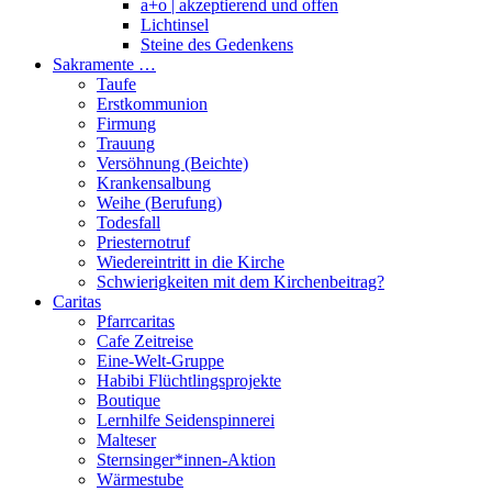
a+o | akzeptierend und offen
Lichtinsel
Steine des Gedenkens
Sakramente …
Taufe
Erstkommunion
Firmung
Trauung
Versöhnung (Beichte)
Krankensalbung
Weihe (Berufung)
Todesfall
Priesternotruf
Wiedereintritt in die Kirche
Schwierigkeiten mit dem Kirchenbeitrag?
Caritas
Pfarrcaritas
Cafe Zeitreise
Eine-Welt-Gruppe
Habibi Flüchtlingsprojekte
Boutique
Lernhilfe Seidenspinnerei
Malteser
Sternsinger*innen-Aktion
Wärmestube