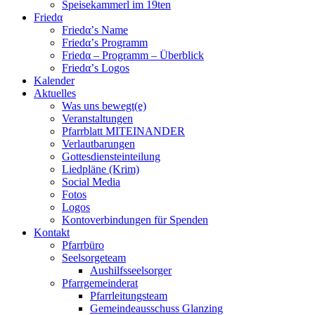
Speisekammerl im 19ten
Friedα
Friedα’s Name
Friedα’s Programm
Friedα – Programm – Überblick
Friedα’s Logos
Kalender
Aktuelles
Was uns bewegt(e)
Veranstaltungen
Pfarrblatt MITEINANDER
Verlautbarungen
Gottesdiensteinteilung
Liedpläne (Krim)
Social Media
Fotos
Logos
Kontoverbindungen für Spenden
Kontakt
Pfarrbüro
Seelsorgeteam
Aushilfsseelsorger
Pfarrgemeinderat
Pfarrleitungsteam
Gemeindeausschuss Glanzing