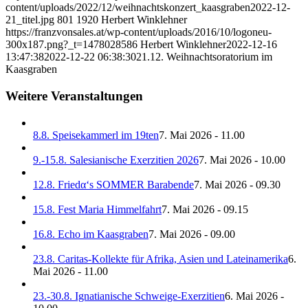
content/uploads/2022/12/weihnachtskonzert_kaasgraben2022-12-
21_titel.jpg
801
1920
Herbert Winklehner
https://franzvonsales.at/wp-content/uploads/2016/10/logoneu-
300x187.png?_t=1478028586
Herbert Winklehner
2022-12-16
13:47:38
2022-12-22 06:38:30
21.12. Weihnachtsoratorium im
Kaasgraben
Weitere Veranstaltungen
8.8. Speisekammerl im 19ten
7. Mai 2026 - 11.00
9.-15.8. Salesianische Exerzitien 2026
7. Mai 2026 - 10.00
12.8. Friedα‘s SOMMER Barabende
7. Mai 2026 - 09.30
15.8. Fest Maria Himmelfahrt
7. Mai 2026 - 09.15
16.8. Echo im Kaasgraben
7. Mai 2026 - 09.00
23.8. Caritas-Kollekte für Afrika, Asien und Lateinamerika
6.
Mai 2026 - 11.00
23.-30.8. Ignatianische Schweige-Exerzitien
6. Mai 2026 -