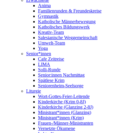
Erwachsene
Anima
Familienrunden & Freundeskreise
Gymnastik
Katholische Männerbewegung
Katholisches Bildungswerk
Kreativ-Team
Salesianische Weggemeinschaft
Umwelt-Team
Yoga
Senior*innen
Cafe Zeitreise
LIMA
Solli-Runde
Senior:innen Nachmittag
Spätlese Krim
Seniorenheim-Seelsorge
Liturgie
Wort-Gottes-Feier-Leitende
Kinderkirche (Krim 0-8J)
Kinderkirche (Glanzing 2-8J)
Ministrant*innen (Glanzing)
Ministrant*innen (Krim)
Frauen-/Männer-Ministranten
Vernetzte Ökumene