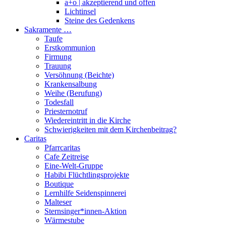
a+o | akzeptierend und offen
Lichtinsel
Steine des Gedenkens
Sakramente …
Taufe
Erstkommunion
Firmung
Trauung
Versöhnung (Beichte)
Krankensalbung
Weihe (Berufung)
Todesfall
Priesternotruf
Wiedereintritt in die Kirche
Schwierigkeiten mit dem Kirchenbeitrag?
Caritas
Pfarrcaritas
Cafe Zeitreise
Eine-Welt-Gruppe
Habibi Flüchtlingsprojekte
Boutique
Lernhilfe Seidenspinnerei
Malteser
Sternsinger*innen-Aktion
Wärmestube