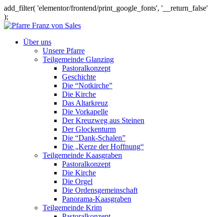
add_filter( 'elementor/frontend/print_google_fonts', '__return_false'
);
Über uns
Unsere Pfarre
Teilgemeinde Glanzing
Pastoralkonzept
Geschichte
Die “Notkirche”
Die Kirche
Das Altarkreuz
Die Vorkapelle
Der Kreuzweg aus Steinen
Der Glockenturm
Die “Dank-Schalen”
Die „Kerze der Hoffnung“
Teilgemeinde Kaasgraben
Pastoralkonzept
Die Kirche
Die Orgel
Die Ordensgemeinschaft
Panorama-Kaasgraben
Teilgemeinde Krim
Pastoralkonzept