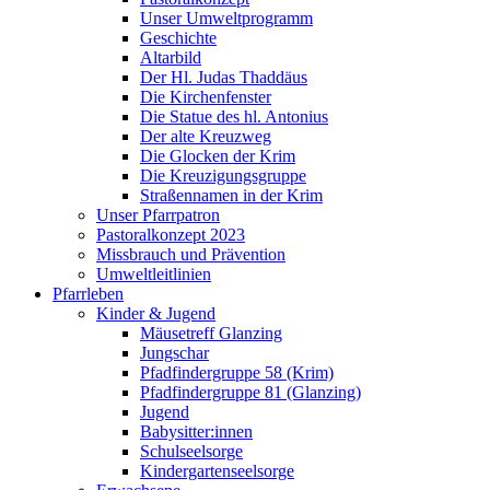
Unser Umweltprogramm
Geschichte
Altarbild
Der Hl. Judas Thaddäus
Die Kirchenfenster
Die Statue des hl. Antonius
Der alte Kreuzweg
Die Glocken der Krim
Die Kreuzigungsgruppe
Straßennamen in der Krim
Unser Pfarrpatron
Pastoralkonzept 2023
Missbrauch und Prävention
Umweltleitlinien
Pfarrleben
Kinder & Jugend
Mäusetreff Glanzing
Jungschar
Pfadfindergruppe 58 (Krim)
Pfadfindergruppe 81 (Glanzing)
Jugend
Babysitter:innen
Schulseelsorge
Kindergartenseelsorge