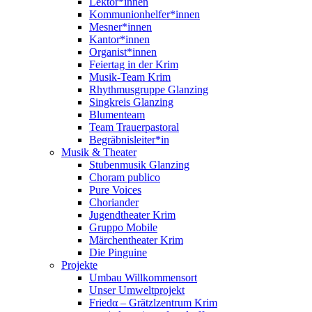
Lektor*innen
Kommunionhelfer*innen
Mesner*innen
Kantor*innen
Organist*innen
Feiertag in der Krim
Musik-Team Krim
Rhythmusgruppe Glanzing
Singkreis Glanzing
Blumenteam
Team Trauerpastoral
Begräbnisleiter*in
Musik & Theater
Stubenmusik Glanzing
Choram publico
Pure Voices
Choriander
Jugendtheater Krim
Gruppo Mobile
Märchentheater Krim
Die Pinguine
Projekte
Umbau Willkommensort
Unser Umweltprojekt
Friedα – Grätzlzentrum Krim