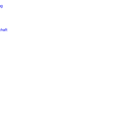
ng
haft