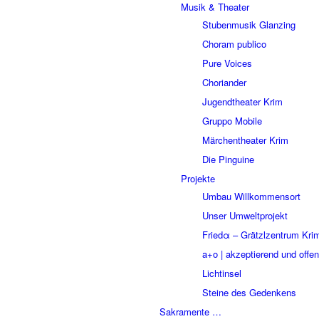
Musik & Theater
Stubenmusik Glanzing
Choram publico
Pure Voices
Choriander
Jugendtheater Krim
Gruppo Mobile
Märchentheater Krim
Die Pinguine
Projekte
Umbau Willkommensort
Unser Umweltprojekt
Friedα – Grätzlzentrum Kri
a+o | akzeptierend und offen
Lichtinsel
Steine des Gedenkens
Sakramente …