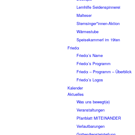
Lernhilfe Seidenspinnerei
Malteser
Sternsinger*innen-Aktion
Wärmestube
Speisekammerl im 19ten
Friedα
Friedα’s Name
Friedα’s Programm
Friedα – Programm – Überblick
Friedα’s Logos
Kalender
Aktuelles
Was uns bewegt(e)
Veranstaltungen
Pfarrblatt MITEINANDER
Verlautbarungen
Gottesdiensteinteilung