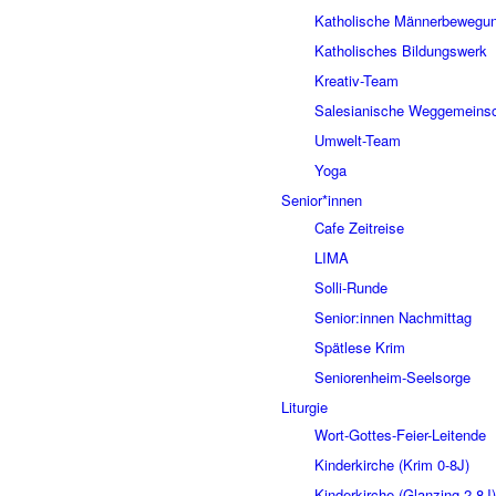
Katholische Männerbewegu
Katholisches Bildungswerk
Kreativ-Team
Salesianische Weggemeinsc
Umwelt-Team
Yoga
Senior*innen
Cafe Zeitreise
LIMA
Solli-Runde
Senior:innen Nachmittag
Spätlese Krim
Seniorenheim-Seelsorge
Liturgie
Wort-Gottes-Feier-Leitende
Kinderkirche (Krim 0-8J)
Kinderkirche (Glanzing 2-8J)