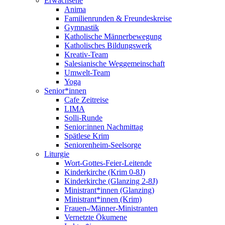
Erwachsene
Anima
Familienrunden & Freundeskreise
Gymnastik
Katholische Männerbewegung
Katholisches Bildungswerk
Kreativ-Team
Salesianische Weggemeinschaft
Umwelt-Team
Yoga
Senior*innen
Cafe Zeitreise
LIMA
Solli-Runde
Senior:innen Nachmittag
Spätlese Krim
Seniorenheim-Seelsorge
Liturgie
Wort-Gottes-Feier-Leitende
Kinderkirche (Krim 0-8J)
Kinderkirche (Glanzing 2-8J)
Ministrant*innen (Glanzing)
Ministrant*innen (Krim)
Frauen-/Männer-Ministranten
Vernetzte Ökumene