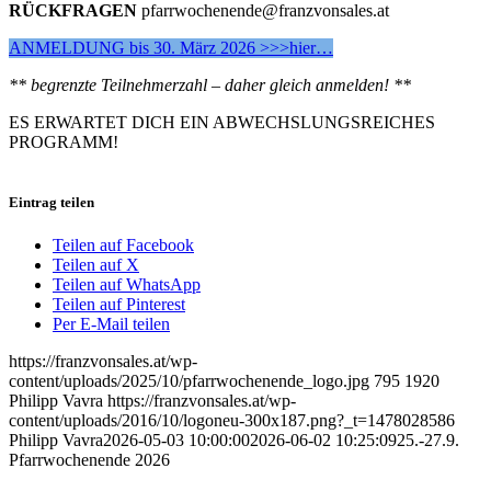
RÜCKFRAGEN
pfarrwochenende@franzvonsales.at
ANMELDUNG bis 30. März 2026 >>>hier…
** begrenzte Teilnehmerzahl – daher gleich anmelden! **
ES ERWARTET DICH EIN ABWECHSLUNGSREICHES
PROGRAMM!
Eintrag teilen
Teilen auf Facebook
Teilen auf X
Teilen auf WhatsApp
Teilen auf Pinterest
Per E-Mail teilen
https://franzvonsales.at/wp-
content/uploads/2025/10/pfarrwochenende_logo.jpg
795
1920
Philipp Vavra
https://franzvonsales.at/wp-
content/uploads/2016/10/logoneu-300x187.png?_t=1478028586
Philipp Vavra
2026-05-03 10:00:00
2026-06-02 10:25:09
25.-27.9.
Pfarrwochenende 2026