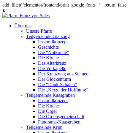
add_filter( 'elementor/frontend/print_google_fonts', '__return_false'
);
Über uns
Unsere Pfarre
Teilgemeinde Glanzing
Pastoralkonzept
Geschichte
Die “Notkirche”
Die Kirche
Das Altarkreuz
Die Vorkapelle
Der Kreuzweg aus Steinen
Der Glockenturm
Die “Dank-Schalen”
Die „Kerze der Hoffnung“
Teilgemeinde Kaasgraben
Pastoralkonzept
Die Kirche
Die Orgel
Die Ordensgemeinschaft
Panorama-Kaasgraben
Teilgemeinde Krim
Pastoralkonzept