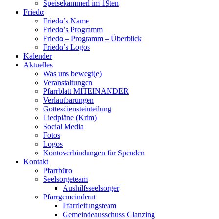
Speisekammerl im 19ten
Friedα
Friedα’s Name
Friedα’s Programm
Friedα – Programm – Überblick
Friedα’s Logos
Kalender
Aktuelles
Was uns bewegt(e)
Veranstaltungen
Pfarrblatt MITEINANDER
Verlautbarungen
Gottesdiensteinteilung
Liedpläne (Krim)
Social Media
Fotos
Logos
Kontoverbindungen für Spenden
Kontakt
Pfarrbüro
Seelsorgeteam
Aushilfsseelsorger
Pfarrgemeinderat
Pfarrleitungsteam
Gemeindeausschuss Glanzing