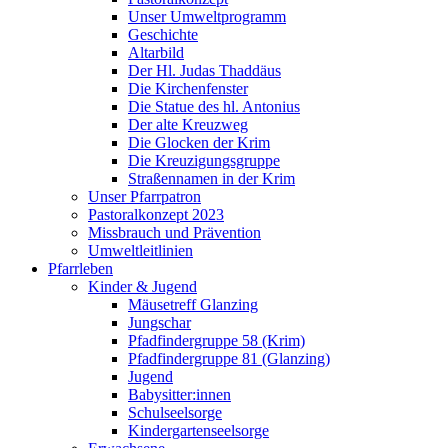
Unser Umweltprogramm
Geschichte
Altarbild
Der Hl. Judas Thaddäus
Die Kirchenfenster
Die Statue des hl. Antonius
Der alte Kreuzweg
Die Glocken der Krim
Die Kreuzigungsgruppe
Straßennamen in der Krim
Unser Pfarrpatron
Pastoralkonzept 2023
Missbrauch und Prävention
Umweltleitlinien
Pfarrleben
Kinder & Jugend
Mäusetreff Glanzing
Jungschar
Pfadfindergruppe 58 (Krim)
Pfadfindergruppe 81 (Glanzing)
Jugend
Babysitter:innen
Schulseelsorge
Kindergartenseelsorge