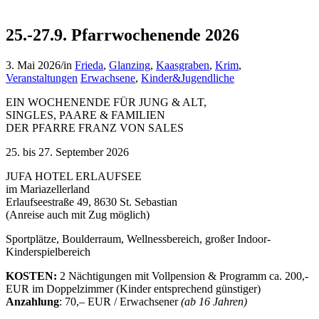
25.-27.9. Pfarrwochenende 2026
3. Mai 2026
/
in
Frieda
,
Glanzing
,
Kaasgraben
,
Krim
,
Veranstaltungen
Erwachsene
,
Kinder&Jugendliche
EIN WOCHENENDE FÜR JUNG & ALT,
SINGLES, PAARE & FAMILIEN
DER PFARRE FRANZ VON SALES
25. bis 27. September 2026
JUFA HOTEL ERLAUFSEE
im Mariazellerland
Erlaufseestraße 49, 8630 St. Sebastian
(Anreise auch mit Zug möglich)
Sportplätze, Boulderraum, Wellnessbereich, großer Indoor-
Kinderspielbereich
KOSTEN:
2 Nächtigungen mit Vollpension & Programm ca. 200,-
EUR im Doppelzimmer (Kinder entsprechend günstiger)
Anzahlung
: 70,– EUR / Erwachsener
(ab 16 Jahren)