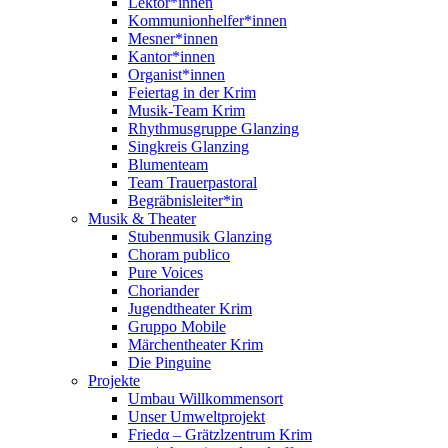
Lektor*innen
Kommunionhelfer*innen
Mesner*innen
Kantor*innen
Organist*innen
Feiertag in der Krim
Musik-Team Krim
Rhythmusgruppe Glanzing
Singkreis Glanzing
Blumenteam
Team Trauerpastoral
Begräbnisleiter*in
Musik & Theater
Stubenmusik Glanzing
Choram publico
Pure Voices
Choriander
Jugendtheater Krim
Gruppo Mobile
Märchentheater Krim
Die Pinguine
Projekte
Umbau Willkommensort
Unser Umweltprojekt
Friedα – Grätzlzentrum Krim