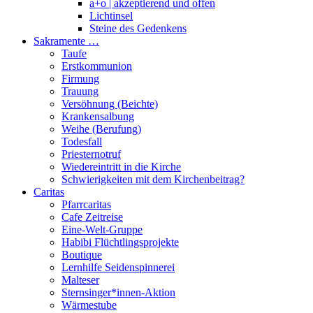
a+o | akzeptierend und offen
Lichtinsel
Steine des Gedenkens
Sakramente …
Taufe
Erstkommunion
Firmung
Trauung
Versöhnung (Beichte)
Krankensalbung
Weihe (Berufung)
Todesfall
Priesternotruf
Wiedereintritt in die Kirche
Schwierigkeiten mit dem Kirchenbeitrag?
Caritas
Pfarrcaritas
Cafe Zeitreise
Eine-Welt-Gruppe
Habibi Flüchtlingsprojekte
Boutique
Lernhilfe Seidenspinnerei
Malteser
Sternsinger*innen-Aktion
Wärmestube