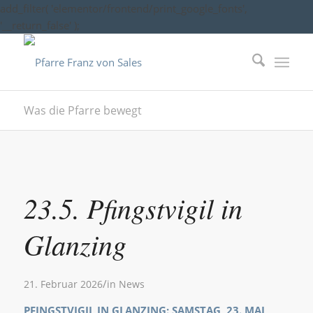
add_filter( 'elementor/frontend/print_google_fonts',
'__return_false' );
Was die Pfarre bewegt
23.5. Pfingstvigil in
Glanzing
/
21. Februar 2026
in
News
PFINGSTVIGIL IN GLANZING: SAMSTAG, 23. MAI