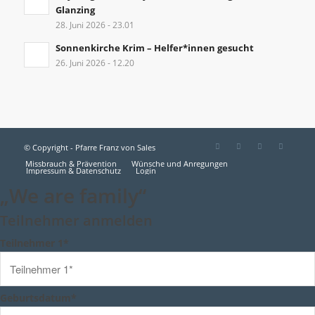
Glanzing
28. Juni 2026 - 23.01
Sonnenkirche Krim – Helfer*innen gesucht
26. Juni 2026 - 12.20
© Copyright - Pfarre Franz von Sales
Missbrauch & Prävention
Wünsche und Anregungen
Impressum & Datenschutz
Login
„We are family“
Teilnehmer anmelden
Teilnehmer 1*
Geburtsdatum*