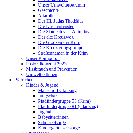
Unser Umweltprogramm
Geschichte
Altarbild
Der Hl. Judas Thaddäus
Die Kirchenfenster
Die Statue des hl. Antonius
Der alte Kreuzweg
Die Glocken der Krim
Die Kreuzigungsgruppe
Straßennamen in der Krim
Unser Pfarrpatron
Pastoralkonzept 2023
Missbrauch und Prävention
Umweltleitlinien
Pfarrleben
Kinder & Jugend
Mäusetreff Glanzing
Jungschar
Pfadfindergruppe 58 (Krim)
Pfadfindergruppe 81 (Glanzing)
Jugend
Babysitter:innen
Schulseelsorge
Kindergartenseelsorge