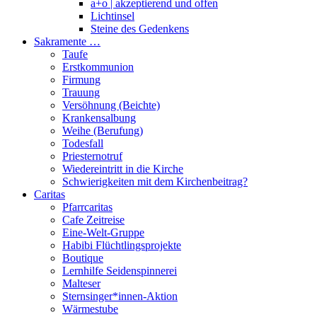
a+o | akzeptierend und offen
Lichtinsel
Steine des Gedenkens
Sakramente …
Taufe
Erstkommunion
Firmung
Trauung
Versöhnung (Beichte)
Krankensalbung
Weihe (Berufung)
Todesfall
Priesternotruf
Wiedereintritt in die Kirche
Schwierigkeiten mit dem Kirchenbeitrag?
Caritas
Pfarrcaritas
Cafe Zeitreise
Eine-Welt-Gruppe
Habibi Flüchtlingsprojekte
Boutique
Lernhilfe Seidenspinnerei
Malteser
Sternsinger*innen-Aktion
Wärmestube