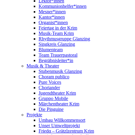
Lektor*innen
Kommunionhelfer*innen
Mesner*innen
Kantor*innen
Organist*innen
Feiertag in der Krim
Musik-Team Krim
Rhythmusgruppe Glanzing
Singkreis Glanzing
Blumenteam
Team Trauerpastoral
Begräbnisleiter*in
Musik & Theater
Stubenmusik Glanzing
Choram publico
Pure Voices
Choriander
Jugendtheater Krim
Gruppo Mobile
Märchentheater Krim
Die Pinguine
Projekte
Umbau Willkommensort
Unser Umweltprojekt
Friedα – Grätzlzentrum Krim