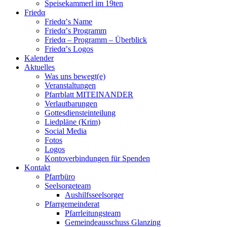
Speisekammerl im 19ten
Friedα
Friedα’s Name
Friedα’s Programm
Friedα – Programm – Überblick
Friedα’s Logos
Kalender
Aktuelles
Was uns bewegt(e)
Veranstaltungen
Pfarrblatt MITEINANDER
Verlautbarungen
Gottesdiensteinteilung
Liedpläne (Krim)
Social Media
Fotos
Logos
Kontoverbindungen für Spenden
Kontakt
Pfarrbüro
Seelsorgeteam
Aushilfsseelsorger
Pfarrgemeinderat
Pfarrleitungsteam
Gemeindeausschuss Glanzing