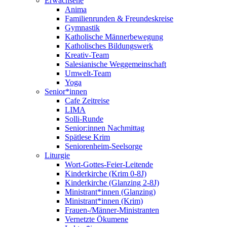
Erwachsene
Anima
Familienrunden & Freundeskreise
Gymnastik
Katholische Männerbewegung
Katholisches Bildungswerk
Kreativ-Team
Salesianische Weggemeinschaft
Umwelt-Team
Yoga
Senior*innen
Cafe Zeitreise
LIMA
Solli-Runde
Senior:innen Nachmittag
Spätlese Krim
Seniorenheim-Seelsorge
Liturgie
Wort-Gottes-Feier-Leitende
Kinderkirche (Krim 0-8J)
Kinderkirche (Glanzing 2-8J)
Ministrant*innen (Glanzing)
Ministrant*innen (Krim)
Frauen-/Männer-Ministranten
Vernetzte Ökumene