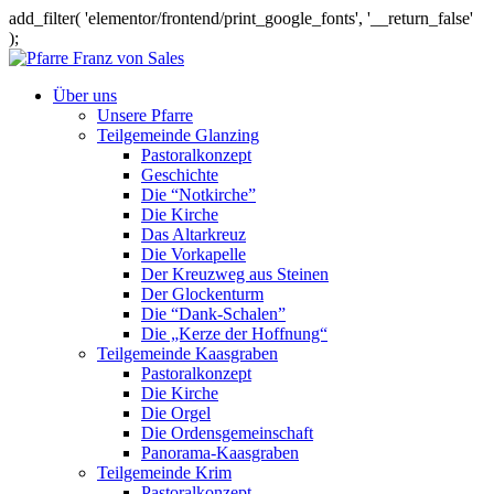
add_filter( 'elementor/frontend/print_google_fonts', '__return_false'
);
Über uns
Unsere Pfarre
Teilgemeinde Glanzing
Pastoralkonzept
Geschichte
Die “Notkirche”
Die Kirche
Das Altarkreuz
Die Vorkapelle
Der Kreuzweg aus Steinen
Der Glockenturm
Die “Dank-Schalen”
Die „Kerze der Hoffnung“
Teilgemeinde Kaasgraben
Pastoralkonzept
Die Kirche
Die Orgel
Die Ordensgemeinschaft
Panorama-Kaasgraben
Teilgemeinde Krim
Pastoralkonzept