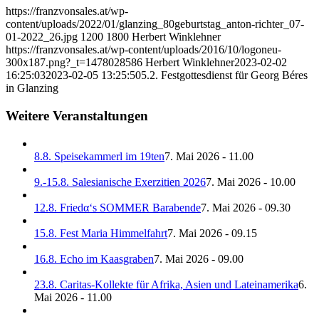
https://franzvonsales.at/wp-
content/uploads/2022/01/glanzing_80geburtstag_anton-richter_07-
01-2022_26.jpg
1200
1800
Herbert Winklehner
https://franzvonsales.at/wp-content/uploads/2016/10/logoneu-
300x187.png?_t=1478028586
Herbert Winklehner
2023-02-02
16:25:03
2023-02-05 13:25:50
5.2. Festgottesdienst für Georg Béres
in Glanzing
Weitere Veranstaltungen
8.8. Speisekammerl im 19ten
7. Mai 2026 - 11.00
9.-15.8. Salesianische Exerzitien 2026
7. Mai 2026 - 10.00
12.8. Friedα‘s SOMMER Barabende
7. Mai 2026 - 09.30
15.8. Fest Maria Himmelfahrt
7. Mai 2026 - 09.15
16.8. Echo im Kaasgraben
7. Mai 2026 - 09.00
23.8. Caritas-Kollekte für Afrika, Asien und Lateinamerika
6.
Mai 2026 - 11.00