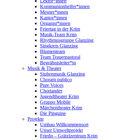
Lektor*innen
Kommunionhelfer*innen
Mesner*innen
Kantor*innen
Organist*innen
Feiertag in der Krim
Musik-Team Krim
Rhythmusgruppe Glanzing
Singkreis Glanzing
Blumenteam
Team Trauerpastoral
Begräbnisleiter*in
Musik & Theater
Stubenmusik Glanzing
Choram publico
Pure Voices
Choriander
Jugendtheater Krim
Gruppo Mobile
Märchentheater Krim
Die Pinguine
Projekte
Umbau Willkommensort
Unser Umweltprojekt
Friedα – Grätzlzentrum Krim