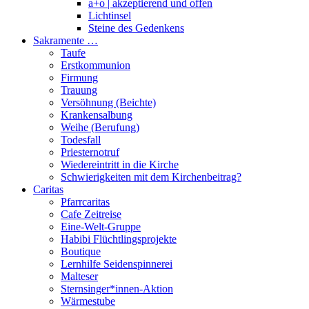
a+o | akzeptierend und offen
Lichtinsel
Steine des Gedenkens
Sakramente …
Taufe
Erstkommunion
Firmung
Trauung
Versöhnung (Beichte)
Krankensalbung
Weihe (Berufung)
Todesfall
Priesternotruf
Wiedereintritt in die Kirche
Schwierigkeiten mit dem Kirchenbeitrag?
Caritas
Pfarrcaritas
Cafe Zeitreise
Eine-Welt-Gruppe
Habibi Flüchtlingsprojekte
Boutique
Lernhilfe Seidenspinnerei
Malteser
Sternsinger*innen-Aktion
Wärmestube