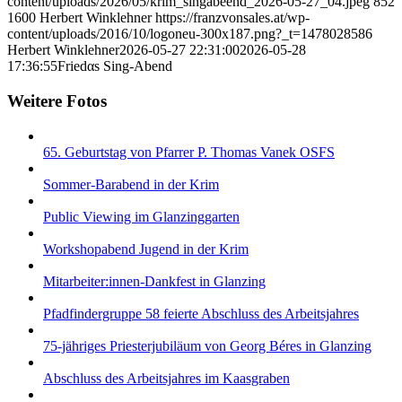
content/uploads/2026/05/krim_singabeend_2026-05-27_04.jpeg
852
1600
Herbert Winklehner
https://franzvonsales.at/wp-
content/uploads/2016/10/logoneu-300x187.png?_t=1478028586
Herbert Winklehner
2026-05-27 22:31:00
2026-05-28
17:36:55
Friedαs Sing-Abend
Weitere Fotos
65. Geburtstag von Pfarrer P. Thomas Vanek OSFS
Sommer-Barabend in der Krim
Public Viewing im Glanzinggarten
Workshopabend Jugend in der Krim
Mitarbeiter:innen-Dankfest in Glanzing
Pfadfindergruppe 58 feierte Abschluss des Arbeitsjahres
75-jähriges Priesterjubiläum von Georg Béres in Glanzing
Abschluss des Arbeitsjahres im Kaasgraben