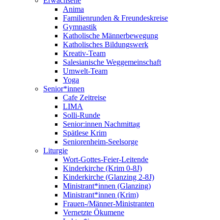
Erwachsene
Anima
Familienrunden & Freundeskreise
Gymnastik
Katholische Männerbewegung
Katholisches Bildungswerk
Kreativ-Team
Salesianische Weggemeinschaft
Umwelt-Team
Yoga
Senior*innen
Cafe Zeitreise
LIMA
Solli-Runde
Senior:innen Nachmittag
Spätlese Krim
Seniorenheim-Seelsorge
Liturgie
Wort-Gottes-Feier-Leitende
Kinderkirche (Krim 0-8J)
Kinderkirche (Glanzing 2-8J)
Ministrant*innen (Glanzing)
Ministrant*innen (Krim)
Frauen-/Männer-Ministranten
Vernetzte Ökumene