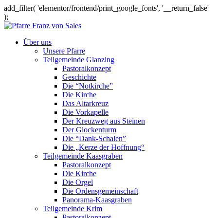
add_filter( 'elementor/frontend/print_google_fonts', '__return_false'
);
Über uns
Unsere Pfarre
Teilgemeinde Glanzing
Pastoralkonzept
Geschichte
Die “Notkirche”
Die Kirche
Das Altarkreuz
Die Vorkapelle
Der Kreuzweg aus Steinen
Der Glockenturm
Die “Dank-Schalen”
Die „Kerze der Hoffnung“
Teilgemeinde Kaasgraben
Pastoralkonzept
Die Kirche
Die Orgel
Die Ordensgemeinschaft
Panorama-Kaasgraben
Teilgemeinde Krim
Pastoralkonzept