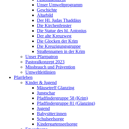
Unser Umweltprogramm
Geschichte
Altarbild
Der Hl. Judas Thaddäus
Die Kirchenfenster
Die Statue des hl. Antonius
Der alte Kreuzweg
Die Glocken der Krim
Die Kreuzigungsgruppe
Straßennamen in der Krim
Unser Pfarrpatron
Pastoralkonzept 2023
Missbrauch und Prävention
Umweltleitlinien
Pfarrleben
Kinder & Jugend
Mäusetreff Glanzing
Jungschar
Pfadfindergruppe 58 (Krim)
Pfadfindergruppe 81 (Glanzing)
Jugend
Babysitter:innen
Schulseelsorge
Kindergartenseelsorge