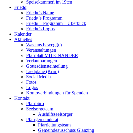
Speisekammerl im 19ten
Friedα
Friedα’s Name
Friedα’s Programm
Friedα – Programm – Überblick
Friedα’s Logos
Kalender
Aktuelles
Was uns bewegt(e)
Veranstaltungen
Pfarrblatt MITEINANDER
Verlautbarungen
Gottesdiensteinteilung
Liedpläne (Krim)
Social Media
Fotos
Logos
Kontoverbindungen für Spenden
Kontakt
Pfarrbüro
Seelsorgeteam
Aushilfsseelsorger
Pfarrgemeinderat
Pfarrleitungsteam
Gemeindeausschuss Glanzing