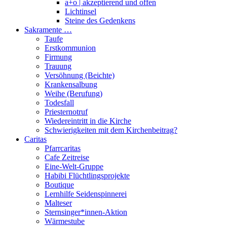
a+o | akzeptierend und offen
Lichtinsel
Steine des Gedenkens
Sakramente …
Taufe
Erstkommunion
Firmung
Trauung
Versöhnung (Beichte)
Krankensalbung
Weihe (Berufung)
Todesfall
Priesternotruf
Wiedereintritt in die Kirche
Schwierigkeiten mit dem Kirchenbeitrag?
Caritas
Pfarrcaritas
Cafe Zeitreise
Eine-Welt-Gruppe
Habibi Flüchtlingsprojekte
Boutique
Lernhilfe Seidenspinnerei
Malteser
Sternsinger*innen-Aktion
Wärmestube