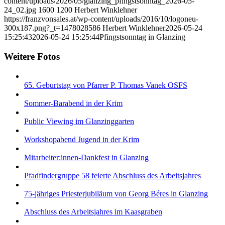
content/uploads/2026/05/glanzing_pfingstsonntag_2026-05-
24_02.jpg
1600
1200
Herbert Winklehner
https://franzvonsales.at/wp-content/uploads/2016/10/logoneu-
300x187.png?_t=1478028586
Herbert Winklehner
2026-05-24
15:25:43
2026-05-24 15:25:44
Pfingstsonntag in Glanzing
Weitere Fotos
65. Geburtstag von Pfarrer P. Thomas Vanek OSFS
Sommer-Barabend in der Krim
Public Viewing im Glanzinggarten
Workshopabend Jugend in der Krim
Mitarbeiter:innen-Dankfest in Glanzing
Pfadfindergruppe 58 feierte Abschluss des Arbeitsjahres
75-jähriges Priesterjubiläum von Georg Béres in Glanzing
Abschluss des Arbeitsjahres im Kaasgraben