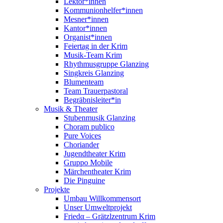
Lektor*innen
Kommunionhelfer*innen
Mesner*innen
Kantor*innen
Organist*innen
Feiertag in der Krim
Musik-Team Krim
Rhythmusgruppe Glanzing
Singkreis Glanzing
Blumenteam
Team Trauerpastoral
Begräbnisleiter*in
Musik & Theater
Stubenmusik Glanzing
Choram publico
Pure Voices
Choriander
Jugendtheater Krim
Gruppo Mobile
Märchentheater Krim
Die Pinguine
Projekte
Umbau Willkommensort
Unser Umweltprojekt
Friedα – Grätzlzentrum Krim