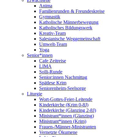
Erwachsene
Anima
Familienrunden & Freundeskreise
Gymnastik
Katholische Männerbewegung
Katholisches Bildungswerk
Kreativ-Team
Salesianische Weggemeinschaft
Umwelt-Team
Yoga
Senior*innen
Cafe Zeitreise
LIMA
Solli-Runde
Senior:innen Nachmittag
Spätlese Krim
Seniorenheim-Seelsorge
Liturgie
Wort-Gottes-Feier-Leitende
Kinderkirche (Krim 0-8J)
Kinderkirche (Glanzing 2-8J)
Ministrant*innen (Glanzing)
Ministrant*innen (Krim)
Frauen-/Männer-Ministranten
Vernetzte Ökumene