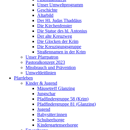
Unser Umweltprogramm
Geschichte
Altarbild
Der Hl. Judas Thaddäus
Die Kirchenfenster
Die Statue des hl. Antonius
Der alte Kreuzweg
Die Glocken der Krim
Die Kreuzigungsgruppe
Straßennamen in der Krim
Unser Pfarrpatron
Pastoralkonzept 2023
Missbrauch und Prävention
Umweltleitlinien
Pfarrleben
Kinder & Jugend
Mäusetreff Glanzing
Jungschar
Pfadfindergruppe 58 (Krim)
Pfadfindergruppe 81 (Glanzing)
Jugend
Babysitter:innen
Schulseelsorge
Kindergartenseelsorge