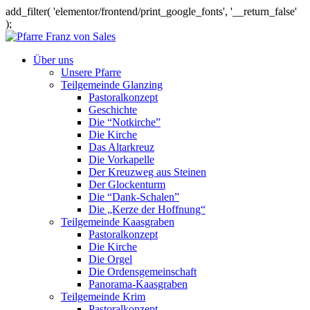
add_filter( 'elementor/frontend/print_google_fonts', '__return_false'
);
Über uns
Unsere Pfarre
Teilgemeinde Glanzing
Pastoralkonzept
Geschichte
Die “Notkirche”
Die Kirche
Das Altarkreuz
Die Vorkapelle
Der Kreuzweg aus Steinen
Der Glockenturm
Die “Dank-Schalen”
Die „Kerze der Hoffnung“
Teilgemeinde Kaasgraben
Pastoralkonzept
Die Kirche
Die Orgel
Die Ordensgemeinschaft
Panorama-Kaasgraben
Teilgemeinde Krim
Pastoralkonzept