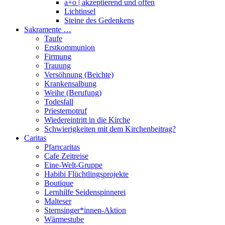
a+o | akzeptierend und offen
Lichtinsel
Steine des Gedenkens
Sakramente …
Taufe
Erstkommunion
Firmung
Trauung
Versöhnung (Beichte)
Krankensalbung
Weihe (Berufung)
Todesfall
Priesternotruf
Wiedereintritt in die Kirche
Schwierigkeiten mit dem Kirchenbeitrag?
Caritas
Pfarrcaritas
Cafe Zeitreise
Eine-Welt-Gruppe
Habibi Flüchtlingsprojekte
Boutique
Lernhilfe Seidenspinnerei
Malteser
Sternsinger*innen-Aktion
Wärmestube