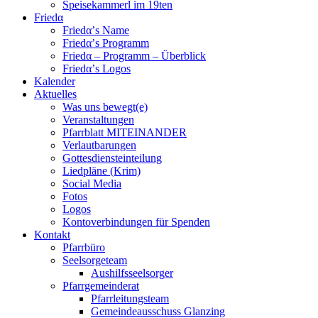
Speisekammerl im 19ten
Friedα
Friedα’s Name
Friedα’s Programm
Friedα – Programm – Überblick
Friedα’s Logos
Kalender
Aktuelles
Was uns bewegt(e)
Veranstaltungen
Pfarrblatt MITEINANDER
Verlautbarungen
Gottesdiensteinteilung
Liedpläne (Krim)
Social Media
Fotos
Logos
Kontoverbindungen für Spenden
Kontakt
Pfarrbüro
Seelsorgeteam
Aushilfsseelsorger
Pfarrgemeinderat
Pfarrleitungsteam
Gemeindeausschuss Glanzing