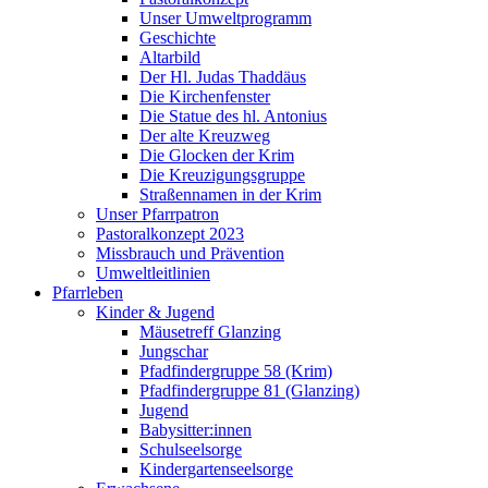
Unser Umweltprogramm
Geschichte
Altarbild
Der Hl. Judas Thaddäus
Die Kirchenfenster
Die Statue des hl. Antonius
Der alte Kreuzweg
Die Glocken der Krim
Die Kreuzigungsgruppe
Straßennamen in der Krim
Unser Pfarrpatron
Pastoralkonzept 2023
Missbrauch und Prävention
Umweltleitlinien
Pfarrleben
Kinder & Jugend
Mäusetreff Glanzing
Jungschar
Pfadfindergruppe 58 (Krim)
Pfadfindergruppe 81 (Glanzing)
Jugend
Babysitter:innen
Schulseelsorge
Kindergartenseelsorge