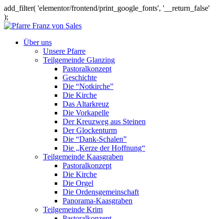
add_filter( 'elementor/frontend/print_google_fonts', '__return_false'
);
Über uns
Unsere Pfarre
Teilgemeinde Glanzing
Pastoralkonzept
Geschichte
Die “Notkirche”
Die Kirche
Das Altarkreuz
Die Vorkapelle
Der Kreuzweg aus Steinen
Der Glockenturm
Die “Dank-Schalen”
Die „Kerze der Hoffnung“
Teilgemeinde Kaasgraben
Pastoralkonzept
Die Kirche
Die Orgel
Die Ordensgemeinschaft
Panorama-Kaasgraben
Teilgemeinde Krim
Pastoralkonzept