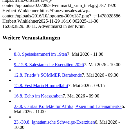
https://franzvonsales.at/wp-
content/uploads/2023/08/adventmarkt_krim_titel.jpg
787
1920
Herbert Winklehner
https://franzvonsales.at/wp-
content/uploads/2016/10/logoneu-300x187.png?_t=1478028586
Herbert Winklehner
2025-11-29 16:16:06
2025-11-30
16:08:38
29.-30.11. Adventmarkt in der Krim
Weitere Veranstaltungen
8.8. Speisekammerl im 19ten
7. Mai 2026 - 11.00
9.-15.8. Salesianische Exerzitien 2026
7. Mai 2026 - 10.00
12.8. Friedα‘s SOMMER Barabende
7. Mai 2026 - 09.30
15.8. Fest Maria Himmelfahrt
7. Mai 2026 - 09.15
16.8. Echo im Kaasgraben
7. Mai 2026 - 09.00
23.8. Caritas-Kollekte für Afrika, Asien und Lateinamerika
6.
Mai 2026 - 11.00
23.-30.8. Ignatianische Schweige-Exerzitien
6. Mai 2026 -
10.00