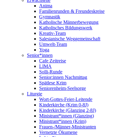
Erwachsene
Anima
Familienrunden & Freundeskreise
Gymnastik
Katholische Männerbewegung
Katholisches Bildungswerk
Kreativ-Team
Salesianische Weggemeinschaft
Umwelt-Team
Yoga
Senior*innen
Cafe Zeitreise
LIMA
Solli-Runde
Senior:innen Nachmittag
Spätlese Krim
Seniorenheim-Seelsorge
Liturgie
Wort-Gottes-Feier-Leitende
Kinderkirche (Krim 0-8J)
Kinderkirche (Glanzing 2-8J)
Ministrant*innen (Glanzing)
Ministrant*innen (Krim)
Frauen-/Männer-Ministranten
Vernetzte Ökumene