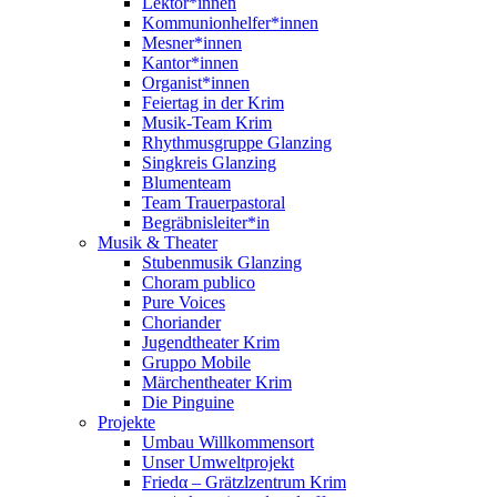
Lektor*innen
Kommunionhelfer*innen
Mesner*innen
Kantor*innen
Organist*innen
Feiertag in der Krim
Musik-Team Krim
Rhythmusgruppe Glanzing
Singkreis Glanzing
Blumenteam
Team Trauerpastoral
Begräbnisleiter*in
Musik & Theater
Stubenmusik Glanzing
Choram publico
Pure Voices
Choriander
Jugendtheater Krim
Gruppo Mobile
Märchentheater Krim
Die Pinguine
Projekte
Umbau Willkommensort
Unser Umweltprojekt
Friedα – Grätzlzentrum Krim