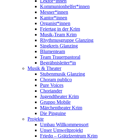
Lektor*innen
Kommunionhelfer*innen
Mesner*innen
Kantor*innen
Organist*innen
Feiertag in der Krim
Musik-Team Krim
Rhythmusgruppe Glanzing
Singkreis Glanzing
Blumenteam
Team Trauerpastoral
Begräbnisleiter*in
Musik & Theater
Stubenmusik Glanzing
Choram publico
Pure Voices
Choriander
Jugendtheater Krim
Gruppo Mobile
Märchentheater Krim
Die Pinguine
Projekte
Umbau Willkommensort
Unser Umweltprojekt
Friedα – Grätzlzentrum Krim