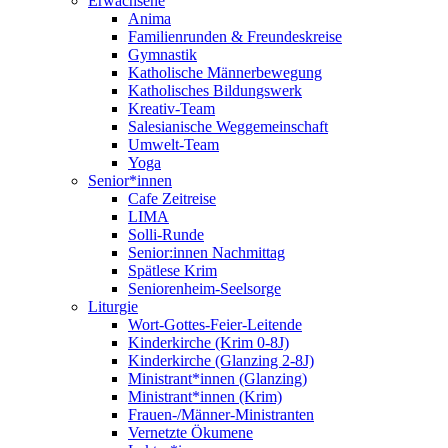
Erwachsene
Anima
Familienrunden & Freundeskreise
Gymnastik
Katholische Männerbewegung
Katholisches Bildungswerk
Kreativ-Team
Salesianische Weggemeinschaft
Umwelt-Team
Yoga
Senior*innen
Cafe Zeitreise
LIMA
Solli-Runde
Senior:innen Nachmittag
Spätlese Krim
Seniorenheim-Seelsorge
Liturgie
Wort-Gottes-Feier-Leitende
Kinderkirche (Krim 0-8J)
Kinderkirche (Glanzing 2-8J)
Ministrant*innen (Glanzing)
Ministrant*innen (Krim)
Frauen-/Männer-Ministranten
Vernetzte Ökumene