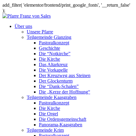
add_filter( 'elementor/frontend/print_google_fonts', '__return_false'
);
Über uns
Unsere Pfarre
Teilgemeinde Glanzing
Pastoralkonzept
Geschichte
Die “Notkirche”
Die Kirche
Das Altarkreuz
Die Vorkapelle
Der Kreuzweg aus Steinen
Der Glockenturm
Die “Dank-Schalen”
Die „Kerze der Hoffnung“
Teilgemeinde Kaasgraben
Pastoralkonzept
Die Kirche
Die Orgel
Die Ordensgemeinschaft
Panorama-Kaasgraben
Teilgemeinde Krim
Pastoralkonzept