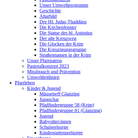
Unser Umweltprogramm
Geschichte
Altarbild
Der Hl. Judas Thaddäus
Die Kirchenfenster
Die Statue des hl. Antonius
Der alte Kreuzweg
Die Glocken der Krim
Die Kreuzigungsgruppe
Straßennamen in der Krim
Unser Pfarrpatron
Pastoralkonzept 2023
Missbrauch und Prävention
Umweltleitlinien
Pfarrleben
Kinder & Jugend
Mäusetreff Glanzing
Jungschar
Pfadfindergruppe 58 (Krim)
Pfadfindergruppe 81 (Glanzing)
Jugend
Babysitter:innen
Schulseelsorge
Kindergartenseelsorge