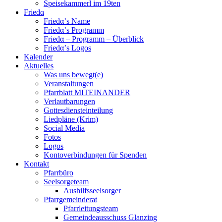
Speisekammerl im 19ten
Friedα
Friedα’s Name
Friedα’s Programm
Friedα – Programm – Überblick
Friedα’s Logos
Kalender
Aktuelles
Was uns bewegt(e)
Veranstaltungen
Pfarrblatt MITEINANDER
Verlautbarungen
Gottesdiensteinteilung
Liedpläne (Krim)
Social Media
Fotos
Logos
Kontoverbindungen für Spenden
Kontakt
Pfarrbüro
Seelsorgeteam
Aushilfsseelsorger
Pfarrgemeinderat
Pfarrleitungsteam
Gemeindeausschuss Glanzing