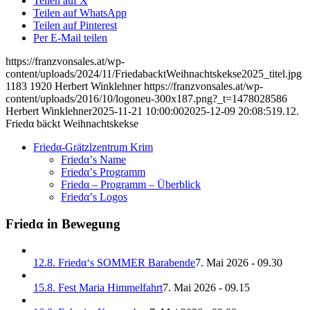
Teilen auf X
Teilen auf WhatsApp
Teilen auf Pinterest
Per E-Mail teilen
https://franzvonsales.at/wp-
content/uploads/2024/11/FriedabacktWeihnachtskekse2025_titel.jpg
1183
1920
Herbert Winklehner
https://franzvonsales.at/wp-
content/uploads/2016/10/logoneu-300x187.png?_t=1478028586
Herbert Winklehner
2025-11-21 10:00:00
2025-12-09 20:08:51
9.12.
Friedα bäckt Weihnachtskekse
Friedα-Grätzlzentrum Krim
Friedα’s Name
Friedα’s Programm
Friedα – Programm – Überblick
Friedα’s Logos
Friedα in Bewegung
12.8. Friedα‘s SOMMER Barabende
7. Mai 2026 - 09.30
15.8. Fest Maria Himmelfahrt
7. Mai 2026 - 09.15