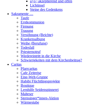
a+o | akzeptierend und offen
Lichtinsel
Steine des Gedenkens
Sakramente …
Taufe
Erstkommunion
Firmung
Trauung
Versöhnung (Beichte)
Krankensalbung
Weihe (Berufung)
Todesfall
Priesternotruf
Wiedereintritt in die Kirche
Schwierigkeiten mit dem Kirchenbeitrag?
Caritas
Pfarrcaritas
Cafe Zeitreise
Eine-Welt-Gruppe
Habibi Flüchtlingsprojekte
Boutique
Lernhilfe Seidenspinnerei
Malteser
Sternsinger*innen-Aktion
Wärmestube