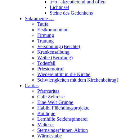
a+o | akzeptierend und offen
Lichtinsel
Steine des Gedenkens
Sakramente …
Taufe
Erstkommunion
Firmung
Trauung
Versöhnung (Beichte)
Krankensalbung
Weihe (Berufung)
Todesfall
Priesternotruf
Wiedereintritt in die Kirche
Schwierigkeiten mit dem Kirchenbeitrag?
Caritas
Pfarrcaritas
Cafe Zeitreise
Eine-Welt-Gruppe
Habibi Flüchtlingsprojekte
Boutique
Lernhilfe Seidenspinnerei
Malteser
Sternsinger*innen-Aktion
Wärmestube