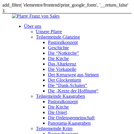
add_filter( 'elementor/frontend/print_google_fonts', '__return_false'
);
Über uns
Unsere Pfarre
Teilgemeinde Glanzing
Pastoralkonzept
Geschichte
Die “Notkirche”
Die Kirche
Das Altarkreuz
Die Vorkapelle
Der Kreuzweg aus Steinen
Der Glockenturm
Die “Dank-Schalen”
Die „Kerze der Hoffnung“
Teilgemeinde Kaasgraben
Pastoralkonzept
Die Kirche
Die Orgel
Die Ordensgemeinschaft
Panorama-Kaasgraben
Teilgemeinde Krim
Pastoralkonzept