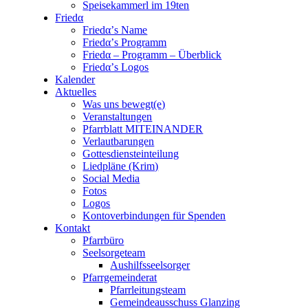
Speisekammerl im 19ten
Friedα
Friedα’s Name
Friedα’s Programm
Friedα – Programm – Überblick
Friedα’s Logos
Kalender
Aktuelles
Was uns bewegt(e)
Veranstaltungen
Pfarrblatt MITEINANDER
Verlautbarungen
Gottesdiensteinteilung
Liedpläne (Krim)
Social Media
Fotos
Logos
Kontoverbindungen für Spenden
Kontakt
Pfarrbüro
Seelsorgeteam
Aushilfsseelsorger
Pfarrgemeinderat
Pfarrleitungsteam
Gemeindeausschuss Glanzing