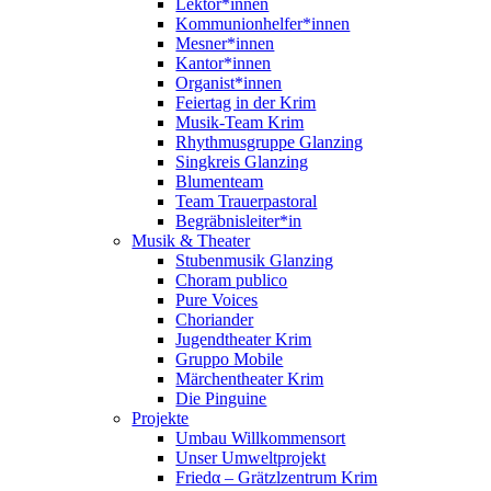
Lektor*innen
Kommunionhelfer*innen
Mesner*innen
Kantor*innen
Organist*innen
Feiertag in der Krim
Musik-Team Krim
Rhythmusgruppe Glanzing
Singkreis Glanzing
Blumenteam
Team Trauerpastoral
Begräbnisleiter*in
Musik & Theater
Stubenmusik Glanzing
Choram publico
Pure Voices
Choriander
Jugendtheater Krim
Gruppo Mobile
Märchentheater Krim
Die Pinguine
Projekte
Umbau Willkommensort
Unser Umweltprojekt
Friedα – Grätzlzentrum Krim