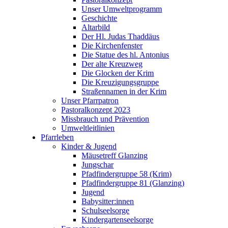
Unser Umweltprogramm
Geschichte
Altarbild
Der Hl. Judas Thaddäus
Die Kirchenfenster
Die Statue des hl. Antonius
Der alte Kreuzweg
Die Glocken der Krim
Die Kreuzigungsgruppe
Straßennamen in der Krim
Unser Pfarrpatron
Pastoralkonzept 2023
Missbrauch und Prävention
Umweltleitlinien
Pfarrleben
Kinder & Jugend
Mäusetreff Glanzing
Jungschar
Pfadfindergruppe 58 (Krim)
Pfadfindergruppe 81 (Glanzing)
Jugend
Babysitter:innen
Schulseelsorge
Kindergartenseelsorge