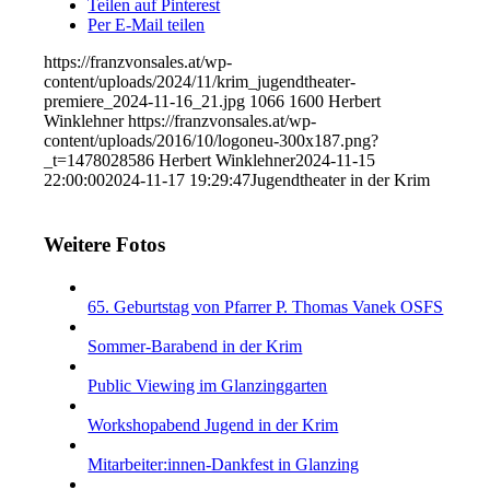
Teilen auf Pinterest
Per E-Mail teilen
https://franzvonsales.at/wp-
content/uploads/2024/11/krim_jugendtheater-
premiere_2024-11-16_21.jpg
1066
1600
Herbert
Winklehner
https://franzvonsales.at/wp-
content/uploads/2016/10/logoneu-300x187.png?
_t=1478028586
Herbert Winklehner
2024-11-15
22:00:00
2024-11-17 19:29:47
Jugendtheater in der Krim
Weitere Fotos
65. Geburtstag von Pfarrer P. Thomas Vanek OSFS
Sommer-Barabend in der Krim
Public Viewing im Glanzinggarten
Workshopabend Jugend in der Krim
Mitarbeiter:innen-Dankfest in Glanzing