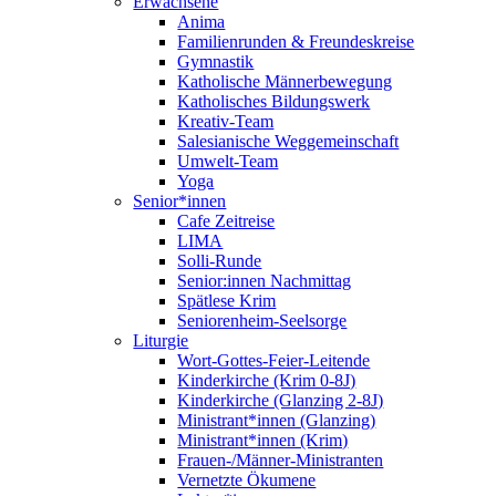
Erwachsene
Anima
Familienrunden & Freundeskreise
Gymnastik
Katholische Männerbewegung
Katholisches Bildungswerk
Kreativ-Team
Salesianische Weggemeinschaft
Umwelt-Team
Yoga
Senior*innen
Cafe Zeitreise
LIMA
Solli-Runde
Senior:innen Nachmittag
Spätlese Krim
Seniorenheim-Seelsorge
Liturgie
Wort-Gottes-Feier-Leitende
Kinderkirche (Krim 0-8J)
Kinderkirche (Glanzing 2-8J)
Ministrant*innen (Glanzing)
Ministrant*innen (Krim)
Frauen-/Männer-Ministranten
Vernetzte Ökumene