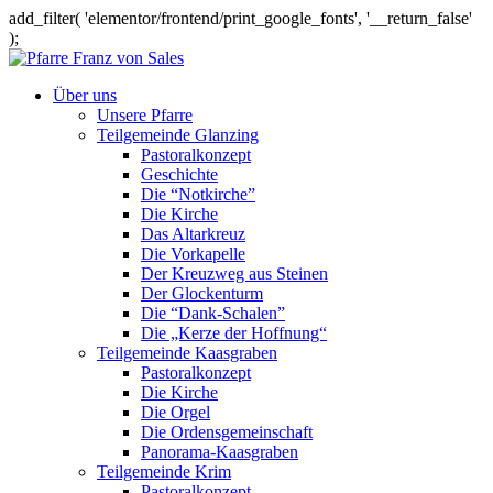
add_filter( 'elementor/frontend/print_google_fonts', '__return_false'
);
Über uns
Unsere Pfarre
Teilgemeinde Glanzing
Pastoralkonzept
Geschichte
Die “Notkirche”
Die Kirche
Das Altarkreuz
Die Vorkapelle
Der Kreuzweg aus Steinen
Der Glockenturm
Die “Dank-Schalen”
Die „Kerze der Hoffnung“
Teilgemeinde Kaasgraben
Pastoralkonzept
Die Kirche
Die Orgel
Die Ordensgemeinschaft
Panorama-Kaasgraben
Teilgemeinde Krim
Pastoralkonzept