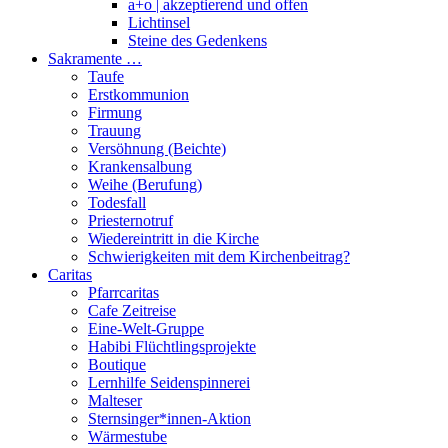
a+o | akzeptierend und offen
Lichtinsel
Steine des Gedenkens
Sakramente …
Taufe
Erstkommunion
Firmung
Trauung
Versöhnung (Beichte)
Krankensalbung
Weihe (Berufung)
Todesfall
Priesternotruf
Wiedereintritt in die Kirche
Schwierigkeiten mit dem Kirchenbeitrag?
Caritas
Pfarrcaritas
Cafe Zeitreise
Eine-Welt-Gruppe
Habibi Flüchtlingsprojekte
Boutique
Lernhilfe Seidenspinnerei
Malteser
Sternsinger*innen-Aktion
Wärmestube