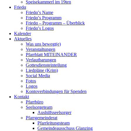
Speisekammerl im 19ten
Friedα
Friedα’s Name
Friedα’s Programm
Friedα – Programm – Überblick
Friedα’s Logos
Kalender
Aktuelles
Was uns bewegt(e)
Veranstaltungen
Pfarrblatt MITEINANDER
Verlautbarungen
Gottesdiensteinteilung
Liedpläne (Krim)
Social Media
Fotos
Logos
Kontoverbindungen für Spenden
Kontakt
Pfarrbüro
Seelsorgeteam
Aushilfsseelsorger
Pfarrgemeinderat
Pfarrleitungsteam
Gemeindeausschuss Glanzing