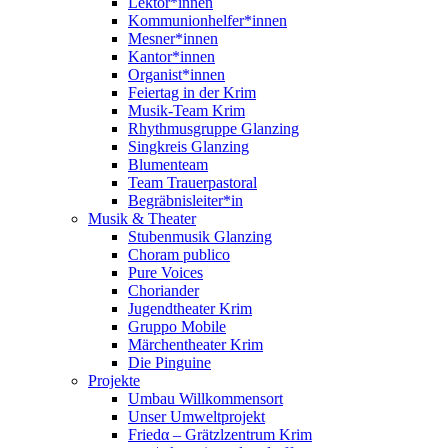
Lektor*innen
Kommunionhelfer*innen
Mesner*innen
Kantor*innen
Organist*innen
Feiertag in der Krim
Musik-Team Krim
Rhythmusgruppe Glanzing
Singkreis Glanzing
Blumenteam
Team Trauerpastoral
Begräbnisleiter*in
Musik & Theater
Stubenmusik Glanzing
Choram publico
Pure Voices
Choriander
Jugendtheater Krim
Gruppo Mobile
Märchentheater Krim
Die Pinguine
Projekte
Umbau Willkommensort
Unser Umweltprojekt
Friedα – Grätzlzentrum Krim