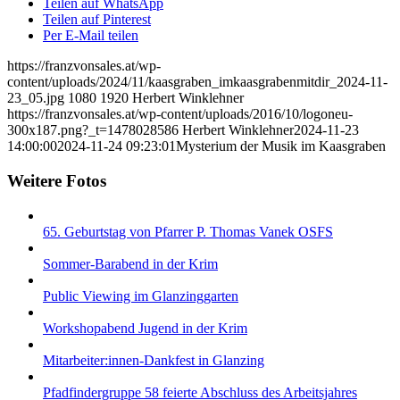
Teilen auf WhatsApp
Teilen auf Pinterest
Per E-Mail teilen
https://franzvonsales.at/wp-
content/uploads/2024/11/kaasgraben_imkaasgrabenmitdir_2024-11-
23_05.jpg
1080
1920
Herbert Winklehner
https://franzvonsales.at/wp-content/uploads/2016/10/logoneu-
300x187.png?_t=1478028586
Herbert Winklehner
2024-11-23
14:00:00
2024-11-24 09:23:01
Mysterium der Musik im Kaasgraben
Weitere Fotos
65. Geburtstag von Pfarrer P. Thomas Vanek OSFS
Sommer-Barabend in der Krim
Public Viewing im Glanzinggarten
Workshopabend Jugend in der Krim
Mitarbeiter:innen-Dankfest in Glanzing
Pfadfindergruppe 58 feierte Abschluss des Arbeitsjahres