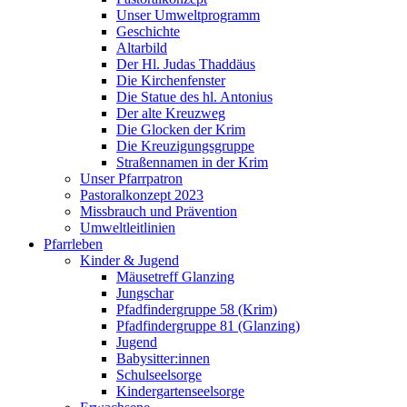
Unser Umweltprogramm
Geschichte
Altarbild
Der Hl. Judas Thaddäus
Die Kirchenfenster
Die Statue des hl. Antonius
Der alte Kreuzweg
Die Glocken der Krim
Die Kreuzigungsgruppe
Straßennamen in der Krim
Unser Pfarrpatron
Pastoralkonzept 2023
Missbrauch und Prävention
Umweltleitlinien
Pfarrleben
Kinder & Jugend
Mäusetreff Glanzing
Jungschar
Pfadfindergruppe 58 (Krim)
Pfadfindergruppe 81 (Glanzing)
Jugend
Babysitter:innen
Schulseelsorge
Kindergartenseelsorge