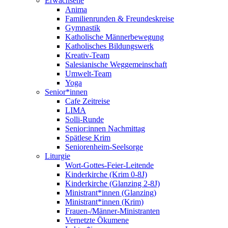
Erwachsene
Anima
Familienrunden & Freundeskreise
Gymnastik
Katholische Männerbewegung
Katholisches Bildungswerk
Kreativ-Team
Salesianische Weggemeinschaft
Umwelt-Team
Yoga
Senior*innen
Cafe Zeitreise
LIMA
Solli-Runde
Senior:innen Nachmittag
Spätlese Krim
Seniorenheim-Seelsorge
Liturgie
Wort-Gottes-Feier-Leitende
Kinderkirche (Krim 0-8J)
Kinderkirche (Glanzing 2-8J)
Ministrant*innen (Glanzing)
Ministrant*innen (Krim)
Frauen-/Männer-Ministranten
Vernetzte Ökumene