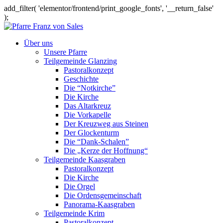
add_filter( 'elementor/frontend/print_google_fonts', '__return_false'
);
Über uns
Unsere Pfarre
Teilgemeinde Glanzing
Pastoralkonzept
Geschichte
Die “Notkirche”
Die Kirche
Das Altarkreuz
Die Vorkapelle
Der Kreuzweg aus Steinen
Der Glockenturm
Die “Dank-Schalen”
Die „Kerze der Hoffnung“
Teilgemeinde Kaasgraben
Pastoralkonzept
Die Kirche
Die Orgel
Die Ordensgemeinschaft
Panorama-Kaasgraben
Teilgemeinde Krim
Pastoralkonzept