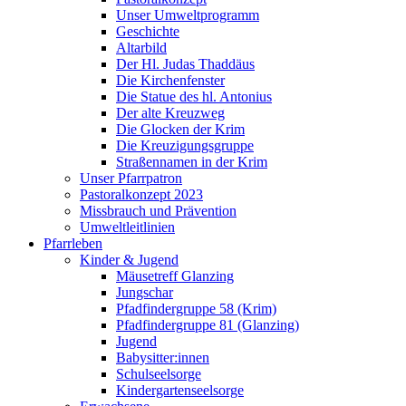
Unser Umweltprogramm
Geschichte
Altarbild
Der Hl. Judas Thaddäus
Die Kirchenfenster
Die Statue des hl. Antonius
Der alte Kreuzweg
Die Glocken der Krim
Die Kreuzigungsgruppe
Straßennamen in der Krim
Unser Pfarrpatron
Pastoralkonzept 2023
Missbrauch und Prävention
Umweltleitlinien
Pfarrleben
Kinder & Jugend
Mäusetreff Glanzing
Jungschar
Pfadfindergruppe 58 (Krim)
Pfadfindergruppe 81 (Glanzing)
Jugend
Babysitter:innen
Schulseelsorge
Kindergartenseelsorge