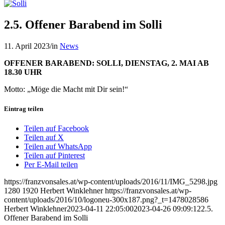
2.5. Offener Barabend im Solli
11. April 2023
/
in
News
OFFENER BARABEND: SOLLI, DIENSTAG, 2. MAI AB
18.30 UHR
Motto: „Möge die Macht mit Dir sein!“
Eintrag teilen
Teilen auf Facebook
Teilen auf X
Teilen auf WhatsApp
Teilen auf Pinterest
Per E-Mail teilen
https://franzvonsales.at/wp-content/uploads/2016/11/IMG_5298.jpg
1280
1920
Herbert Winklehner
https://franzvonsales.at/wp-
content/uploads/2016/10/logoneu-300x187.png?_t=1478028586
Herbert Winklehner
2023-04-11 22:05:00
2023-04-26 09:09:12
2.5.
Offener Barabend im Solli