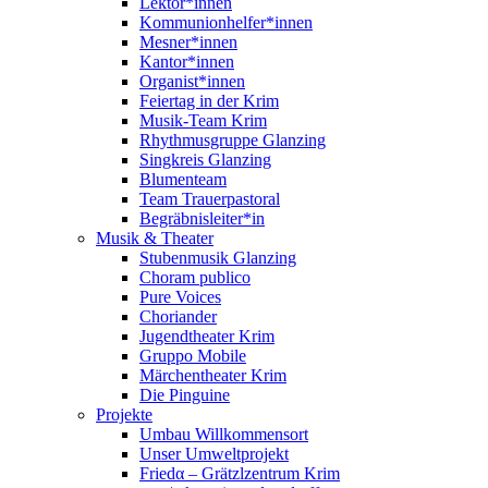
Lektor*innen
Kommunionhelfer*innen
Mesner*innen
Kantor*innen
Organist*innen
Feiertag in der Krim
Musik-Team Krim
Rhythmusgruppe Glanzing
Singkreis Glanzing
Blumenteam
Team Trauerpastoral
Begräbnisleiter*in
Musik & Theater
Stubenmusik Glanzing
Choram publico
Pure Voices
Choriander
Jugendtheater Krim
Gruppo Mobile
Märchentheater Krim
Die Pinguine
Projekte
Umbau Willkommensort
Unser Umweltprojekt
Friedα – Grätzlzentrum Krim