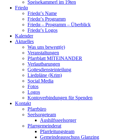
Speisekammerl im 19ten
Friedα
Friedα’s Name
Friedα’s Programm
Friedα – Programm – Überblick
Friedα’s Logos
Kalender
Aktuelles
Was uns bewegt(e)
Veranstaltungen
Pfarrblatt MITEINANDER
Verlautbarungen
Gottesdiensteinteilung
Liedpläne (Krim)
Social Media
Fotos
Logos
Kontoverbindungen für Spenden
Kontakt
Pfarrbüro
Seelsorgeteam
Aushilfsseelsorger
Pfarrgemeinderat
Pfarrleitungsteam
Gemeindeausschuss Glanzing