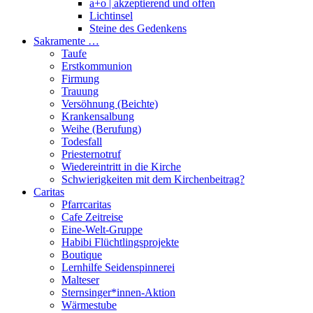
a+o | akzeptierend und offen
Lichtinsel
Steine des Gedenkens
Sakramente …
Taufe
Erstkommunion
Firmung
Trauung
Versöhnung (Beichte)
Krankensalbung
Weihe (Berufung)
Todesfall
Priesternotruf
Wiedereintritt in die Kirche
Schwierigkeiten mit dem Kirchenbeitrag?
Caritas
Pfarrcaritas
Cafe Zeitreise
Eine-Welt-Gruppe
Habibi Flüchtlingsprojekte
Boutique
Lernhilfe Seidenspinnerei
Malteser
Sternsinger*innen-Aktion
Wärmestube