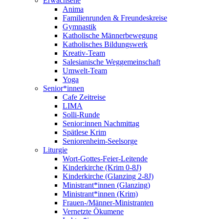
Erwachsene
Anima
Familienrunden & Freundeskreise
Gymnastik
Katholische Männerbewegung
Katholisches Bildungswerk
Kreativ-Team
Salesianische Weggemeinschaft
Umwelt-Team
Yoga
Senior*innen
Cafe Zeitreise
LIMA
Solli-Runde
Senior:innen Nachmittag
Spätlese Krim
Seniorenheim-Seelsorge
Liturgie
Wort-Gottes-Feier-Leitende
Kinderkirche (Krim 0-8J)
Kinderkirche (Glanzing 2-8J)
Ministrant*innen (Glanzing)
Ministrant*innen (Krim)
Frauen-/Männer-Ministranten
Vernetzte Ökumene