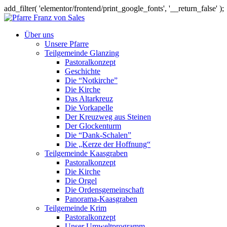
add_filter( 'elementor/frontend/print_google_fonts', '__return_false' );
Über uns
Unsere Pfarre
Teilgemeinde Glanzing
Pastoralkonzept
Geschichte
Die “Notkirche”
Die Kirche
Das Altarkreuz
Die Vorkapelle
Der Kreuzweg aus Steinen
Der Glockenturm
Die “Dank-Schalen”
Die „Kerze der Hoffnung“
Teilgemeinde Kaasgraben
Pastoralkonzept
Die Kirche
Die Orgel
Die Ordensgemeinschaft
Panorama-Kaasgraben
Teilgemeinde Krim
Pastoralkonzept
Unser Umweltprogramm