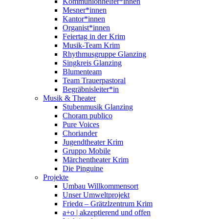
Kommunionhelfer*innen
Mesner*innen
Kantor*innen
Organist*innen
Feiertag in der Krim
Musik-Team Krim
Rhythmusgruppe Glanzing
Singkreis Glanzing
Blumenteam
Team Trauerpastoral
Begräbnisleiter*in
Musik & Theater
Stubenmusik Glanzing
Choram publico
Pure Voices
Choriander
Jugendtheater Krim
Gruppo Mobile
Märchentheater Krim
Die Pinguine
Projekte
Umbau Willkommensort
Unser Umweltprojekt
Friedα – Grätzlzentrum Krim
a+o | akzeptierend und offen