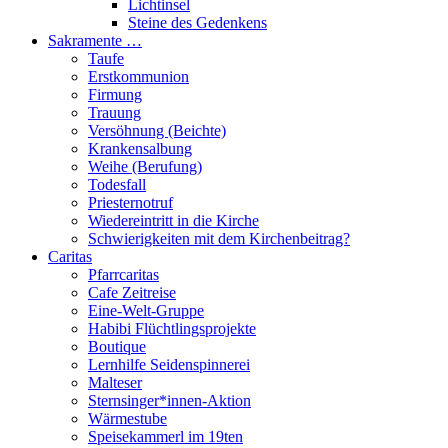
Lichtinsel
Steine des Gedenkens
Sakramente …
Taufe
Erstkommunion
Firmung
Trauung
Versöhnung (Beichte)
Krankensalbung
Weihe (Berufung)
Todesfall
Priesternotruf
Wiedereintritt in die Kirche
Schwierigkeiten mit dem Kirchenbeitrag?
Caritas
Pfarrcaritas
Cafe Zeitreise
Eine-Welt-Gruppe
Habibi Flüchtlingsprojekte
Boutique
Lernhilfe Seidenspinnerei
Malteser
Sternsinger*innen-Aktion
Wärmestube
Speisekammerl im 19ten