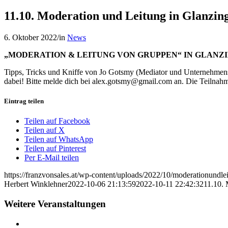
11.10. Moderation und Leitung in Glanzin
6. Oktober 2022
/
in
News
„MODERATION & LEITUNG
VON GRUPPEN“ IN GLANZI
Tipps, Tricks und Kniffe von Jo Gotsmy (Mediator und Unternehmensber
dabei! Bitte melde dich bei alex.gotsmy@gmail.com an. Die Teilnahme
Eintrag teilen
Teilen auf Facebook
Teilen auf X
Teilen auf WhatsApp
Teilen auf Pinterest
Per E-Mail teilen
https://franzvonsales.at/wp-content/uploads/2022/10/moderationundle
Herbert Winklehner
2022-10-06 21:13:59
2022-10-11 22:42:32
11.10. 
Weitere Veranstaltungen