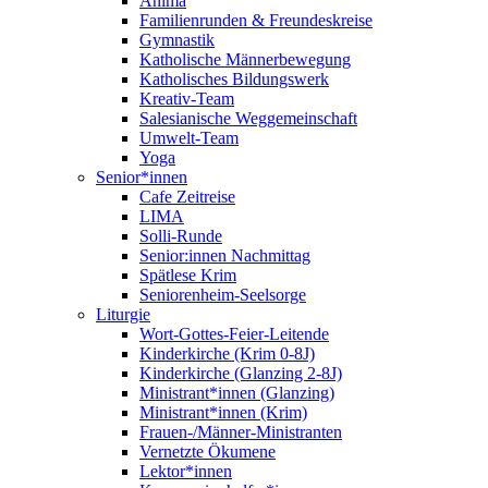
Anima
Familienrunden & Freundeskreise
Gymnastik
Katholische Männerbewegung
Katholisches Bildungswerk
Kreativ-Team
Salesianische Weggemeinschaft
Umwelt-Team
Yoga
Senior*innen
Cafe Zeitreise
LIMA
Solli-Runde
Senior:innen Nachmittag
Spätlese Krim
Seniorenheim-Seelsorge
Liturgie
Wort-Gottes-Feier-Leitende
Kinderkirche (Krim 0-8J)
Kinderkirche (Glanzing 2-8J)
Ministrant*innen (Glanzing)
Ministrant*innen (Krim)
Frauen-/Männer-Ministranten
Vernetzte Ökumene
Lektor*innen