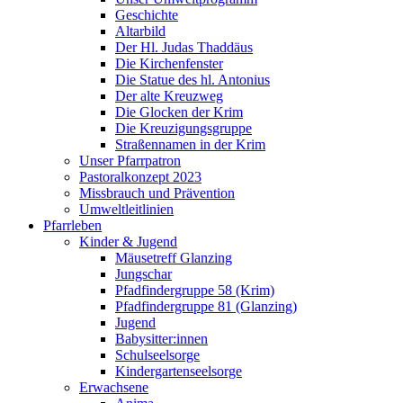
Geschichte
Altarbild
Der Hl. Judas Thaddäus
Die Kirchenfenster
Die Statue des hl. Antonius
Der alte Kreuzweg
Die Glocken der Krim
Die Kreuzigungsgruppe
Straßennamen in der Krim
Unser Pfarrpatron
Pastoralkonzept 2023
Missbrauch und Prävention
Umweltleitlinien
Pfarrleben
Kinder & Jugend
Mäusetreff Glanzing
Jungschar
Pfadfindergruppe 58 (Krim)
Pfadfindergruppe 81 (Glanzing)
Jugend
Babysitter:innen
Schulseelsorge
Kindergartenseelsorge
Erwachsene