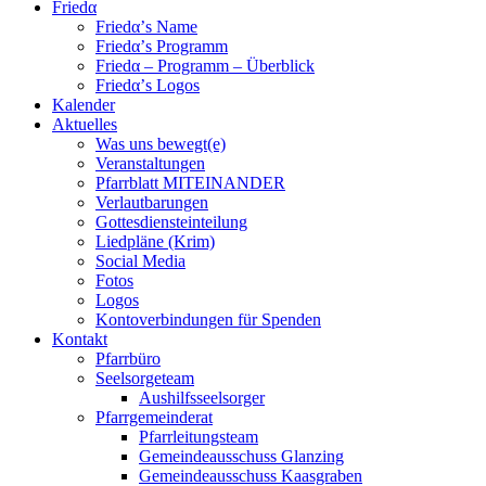
Friedα
Friedα’s Name
Friedα’s Programm
Friedα – Programm – Überblick
Friedα’s Logos
Kalender
Aktuelles
Was uns bewegt(e)
Veranstaltungen
Pfarrblatt MITEINANDER
Verlautbarungen
Gottesdiensteinteilung
Liedpläne (Krim)
Social Media
Fotos
Logos
Kontoverbindungen für Spenden
Kontakt
Pfarrbüro
Seelsorgeteam
Aushilfsseelsorger
Pfarrgemeinderat
Pfarrleitungsteam
Gemeindeausschuss Glanzing
Gemeindeausschuss Kaasgraben