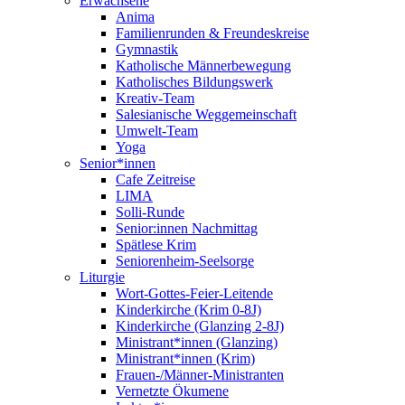
Erwachsene
Anima
Familienrunden & Freundeskreise
Gymnastik
Katholische Männerbewegung
Katholisches Bildungswerk
Kreativ-Team
Salesianische Weggemeinschaft
Umwelt-Team
Yoga
Senior*innen
Cafe Zeitreise
LIMA
Solli-Runde
Senior:innen Nachmittag
Spätlese Krim
Seniorenheim-Seelsorge
Liturgie
Wort-Gottes-Feier-Leitende
Kinderkirche (Krim 0-8J)
Kinderkirche (Glanzing 2-8J)
Ministrant*innen (Glanzing)
Ministrant*innen (Krim)
Frauen-/Männer-Ministranten
Vernetzte Ökumene