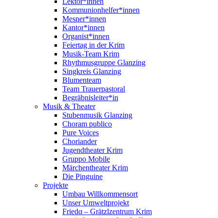
Lektor*innen
Kommunionhelfer*innen
Mesner*innen
Kantor*innen
Organist*innen
Feiertag in der Krim
Musik-Team Krim
Rhythmusgruppe Glanzing
Singkreis Glanzing
Blumenteam
Team Trauerpastoral
Begräbnisleiter*in
Musik & Theater
Stubenmusik Glanzing
Choram publico
Pure Voices
Choriander
Jugendtheater Krim
Gruppo Mobile
Märchentheater Krim
Die Pinguine
Projekte
Umbau Willkommensort
Unser Umweltprojekt
Friedα – Grätzlzentrum Krim