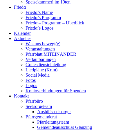
Speisekammerl im 19ten
Friedα
Friedα’s Name
Friedα’s Programm
Friedα – Programm – Überblick
Friedα’s Logos
Kalender
Aktuelles
Was uns bewegt(e)
Veranstaltungen
Pfarrblatt MITEINANDER
Verlautbarungen
Gottesdiensteinteilung
Liedpläne (Krim)
Social Media
Fotos
Logos
Kontoverbindungen für Spenden
Kontakt
Pfarrbüro
Seelsorgeteam
Aushilfsseelsorger
Pfarrgemeinderat
Pfarrleitungsteam
Gemeindeausschuss Glanzing