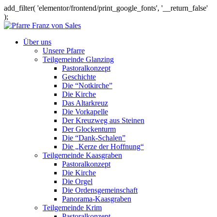
add_filter( 'elementor/frontend/print_google_fonts', '__return_false'
);
Über uns
Unsere Pfarre
Teilgemeinde Glanzing
Pastoralkonzept
Geschichte
Die “Notkirche”
Die Kirche
Das Altarkreuz
Die Vorkapelle
Der Kreuzweg aus Steinen
Der Glockenturm
Die “Dank-Schalen”
Die „Kerze der Hoffnung“
Teilgemeinde Kaasgraben
Pastoralkonzept
Die Kirche
Die Orgel
Die Ordensgemeinschaft
Panorama-Kaasgraben
Teilgemeinde Krim
Pastoralkonzept