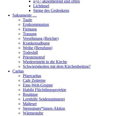
a+o | akzeptierend und offen
Lichtinsel
Steine des Gedenkens
Sakramente …
Taufe
Erstkommunion
Firmung
Trauung
Versöhnung (Beichte)
Krankensalbung
Weihe (Berufung)
Todesfall
Priesternotruf
Wiedereintritt in die Kirche
Schwierigkeiten mit dem Kirchenbeitrag?
Caritas
Pfarrcaritas
Cafe Zeitreise
Eine-Welt-Gruppe
Habibi Flüchtlingsprojekte
Boutique
Lernhilfe Seidenspinnerei
Malteser
Sternsinger*innen-Aktion
Wärmestube