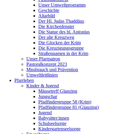
Unser Umweltprogramm
Geschichte
Altarbild
Der Hl. Judas Thaddäus
Die Kirchenfenster
Die Statue des hl. Antonius
Der alte Kreuzweg
Die Glocken der Krim
Die Kreuzigungsgruppe
Straßennamen in der Krim
Unser Pfarrpatron
Pastoralkonzept 2023
Missbrauch und Prävention
Umweltleitlinien
Pfarrleben
Kinder & Jugend
Mäusetreff Glanzing
Jungschar
Pfadfindergruppe 58 (Krim)
Pfadfindergruppe 81 (Glanzing)
Jugend
Babysitter:innen
Schulseelsorge
Kindergartenseelsorge