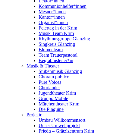
Lektor*innen
Kommunionhelfer*innen
Mesner*innen
Kantor*innen
Organist*innen
Feiertag in der Krim
Musik-Team Krim
Rhythmusgruppe Glanzing
Singkreis Glanzing
Blumenteam
Team Trauerpastoral
Begräbnisleiter*in
Musik & Theater
Stubenmusik Glanzing
Choram publico
Pure Voices
Choriander
Jugendtheater Krim
Gruppo Mobile
Märchentheater Krim
Die Pinguine
Projekte
Umbau Willkommensort
Unser Umweltprojekt
Friedα – Grätzlzentrum Krim