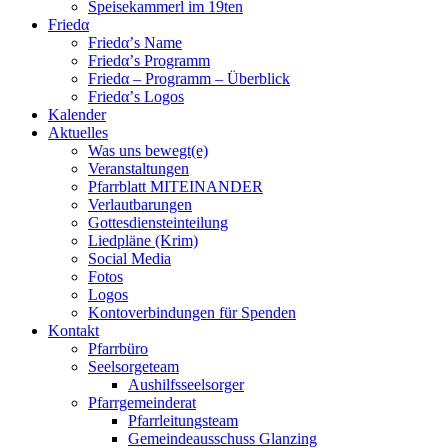
Speisekammerl im 19ten
Friedα
Friedα’s Name
Friedα’s Programm
Friedα – Programm – Überblick
Friedα’s Logos
Kalender
Aktuelles
Was uns bewegt(e)
Veranstaltungen
Pfarrblatt MITEINANDER
Verlautbarungen
Gottesdiensteinteilung
Liedpläne (Krim)
Social Media
Fotos
Logos
Kontoverbindungen für Spenden
Kontakt
Pfarrbüro
Seelsorgeteam
Aushilfsseelsorger
Pfarrgemeinderat
Pfarrleitungsteam
Gemeindeausschuss Glanzing