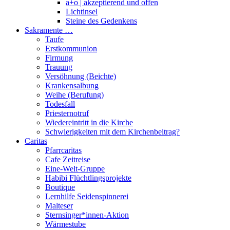
a+o | akzeptierend und offen
Lichtinsel
Steine des Gedenkens
Sakramente …
Taufe
Erstkommunion
Firmung
Trauung
Versöhnung (Beichte)
Krankensalbung
Weihe (Berufung)
Todesfall
Priesternotruf
Wiedereintritt in die Kirche
Schwierigkeiten mit dem Kirchenbeitrag?
Caritas
Pfarrcaritas
Cafe Zeitreise
Eine-Welt-Gruppe
Habibi Flüchtlingsprojekte
Boutique
Lernhilfe Seidenspinnerei
Malteser
Sternsinger*innen-Aktion
Wärmestube