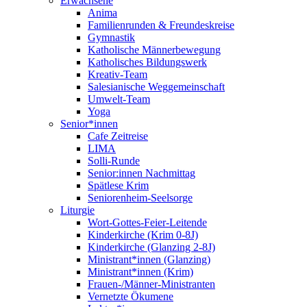
Erwachsene
Anima
Familienrunden & Freundeskreise
Gymnastik
Katholische Männerbewegung
Katholisches Bildungswerk
Kreativ-Team
Salesianische Weggemeinschaft
Umwelt-Team
Yoga
Senior*innen
Cafe Zeitreise
LIMA
Solli-Runde
Senior:innen Nachmittag
Spätlese Krim
Seniorenheim-Seelsorge
Liturgie
Wort-Gottes-Feier-Leitende
Kinderkirche (Krim 0-8J)
Kinderkirche (Glanzing 2-8J)
Ministrant*innen (Glanzing)
Ministrant*innen (Krim)
Frauen-/Männer-Ministranten
Vernetzte Ökumene