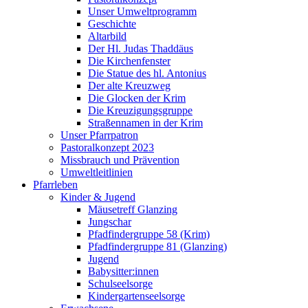
Unser Umweltprogramm
Geschichte
Altarbild
Der Hl. Judas Thaddäus
Die Kirchenfenster
Die Statue des hl. Antonius
Der alte Kreuzweg
Die Glocken der Krim
Die Kreuzigungsgruppe
Straßennamen in der Krim
Unser Pfarrpatron
Pastoralkonzept 2023
Missbrauch und Prävention
Umweltleitlinien
Pfarrleben
Kinder & Jugend
Mäusetreff Glanzing
Jungschar
Pfadfindergruppe 58 (Krim)
Pfadfindergruppe 81 (Glanzing)
Jugend
Babysitter:innen
Schulseelsorge
Kindergartenseelsorge