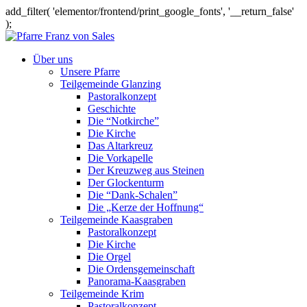
add_filter( 'elementor/frontend/print_google_fonts', '__return_false'
);
Über uns
Unsere Pfarre
Teilgemeinde Glanzing
Pastoralkonzept
Geschichte
Die “Notkirche”
Die Kirche
Das Altarkreuz
Die Vorkapelle
Der Kreuzweg aus Steinen
Der Glockenturm
Die “Dank-Schalen”
Die „Kerze der Hoffnung“
Teilgemeinde Kaasgraben
Pastoralkonzept
Die Kirche
Die Orgel
Die Ordensgemeinschaft
Panorama-Kaasgraben
Teilgemeinde Krim
Pastoralkonzept