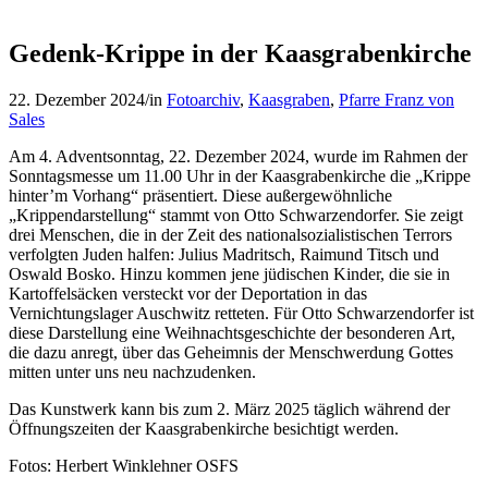
Gedenk-Krippe in der Kaasgrabenkirche
22. Dezember 2024
/
in
Fotoarchiv
,
Kaasgraben
,
Pfarre Franz von
Sales
Am 4. Adventsonntag, 22. Dezember 2024, wurde im Rahmen der
Sonntagsmesse um 11.00 Uhr in der Kaasgrabenkirche die „Krippe
hinter’m Vorhang“ präsentiert. Diese außergewöhnliche
„Krippendarstellung“ stammt von Otto Schwarzendorfer. Sie zeigt
drei Menschen, die in der Zeit des nationalsozialistischen Terrors
verfolgten Juden halfen: Julius Madritsch, Raimund Titsch und
Oswald Bosko. Hinzu kommen jene jüdischen Kinder, die sie in
Kartoffelsäcken versteckt vor der Deportation in das
Vernichtungslager Auschwitz retteten. Für Otto Schwarzendorfer ist
diese Darstellung eine Weihnachtsgeschichte der besonderen Art,
die dazu anregt, über das Geheimnis der Menschwerdung Gottes
mitten unter uns neu nachzudenken.
Das Kunstwerk kann bis zum 2. März 2025 täglich während der
Öffnungszeiten der Kaasgrabenkirche besichtigt werden.
Fotos: Herbert Winklehner OSFS