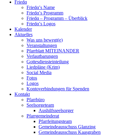
Friedα
Friedα’s Name
Friedα’s Programm
Friedα – Programm – Überblick
Friedα’s Logos
Kalender
Aktuelles
Was uns bewegt(e)
Veranstaltungen
Pfarrblatt MITEINANDER
Verlautbarungen
Gottesdiensteinteilung
Liedpläne (Krim)
Social Media
Fotos
Logos
Kontoverbindungen für Spenden
Kontakt
Pfarrbüro
Seelsorgeteam
Aushilfsseelsorger
Pfarrgemeinderat
Pfarrleitungsteam
Gemeindeausschuss Glanzing
Gemeindeausschuss Kaasgraben