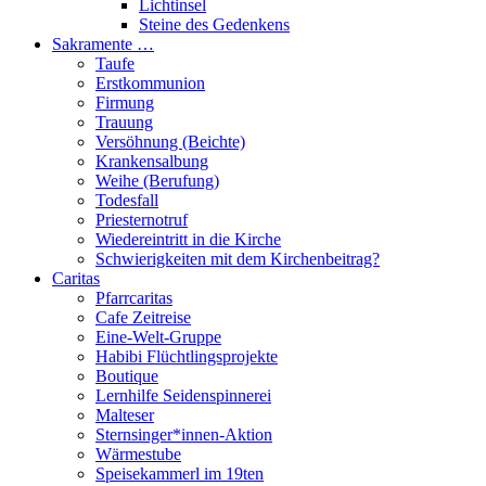
Lichtinsel
Steine des Gedenkens
Sakramente …
Taufe
Erstkommunion
Firmung
Trauung
Versöhnung (Beichte)
Krankensalbung
Weihe (Berufung)
Todesfall
Priesternotruf
Wiedereintritt in die Kirche
Schwierigkeiten mit dem Kirchenbeitrag?
Caritas
Pfarrcaritas
Cafe Zeitreise
Eine-Welt-Gruppe
Habibi Flüchtlingsprojekte
Boutique
Lernhilfe Seidenspinnerei
Malteser
Sternsinger*innen-Aktion
Wärmestube
Speisekammerl im 19ten