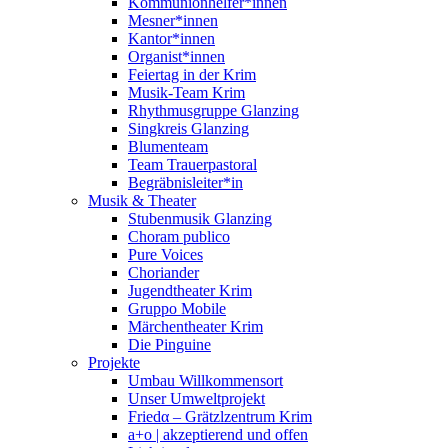
Kommunionhelfer*innen
Mesner*innen
Kantor*innen
Organist*innen
Feiertag in der Krim
Musik-Team Krim
Rhythmusgruppe Glanzing
Singkreis Glanzing
Blumenteam
Team Trauerpastoral
Begräbnisleiter*in
Musik & Theater
Stubenmusik Glanzing
Choram publico
Pure Voices
Choriander
Jugendtheater Krim
Gruppo Mobile
Märchentheater Krim
Die Pinguine
Projekte
Umbau Willkommensort
Unser Umweltprojekt
Friedα – Grätzlzentrum Krim
a+o | akzeptierend und offen