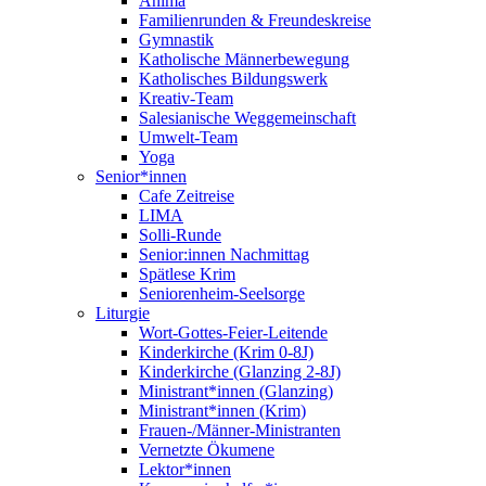
Anima
Familienrunden & Freundeskreise
Gymnastik
Katholische Männerbewegung
Katholisches Bildungswerk
Kreativ-Team
Salesianische Weggemeinschaft
Umwelt-Team
Yoga
Senior*innen
Cafe Zeitreise
LIMA
Solli-Runde
Senior:innen Nachmittag
Spätlese Krim
Seniorenheim-Seelsorge
Liturgie
Wort-Gottes-Feier-Leitende
Kinderkirche (Krim 0-8J)
Kinderkirche (Glanzing 2-8J)
Ministrant*innen (Glanzing)
Ministrant*innen (Krim)
Frauen-/Männer-Ministranten
Vernetzte Ökumene
Lektor*innen