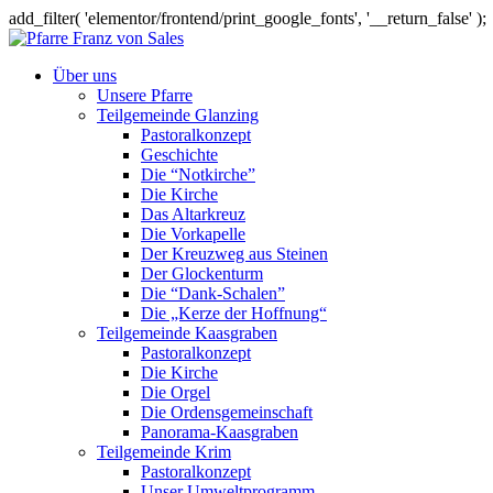
add_filter( 'elementor/frontend/print_google_fonts', '__return_false' );
Über uns
Unsere Pfarre
Teilgemeinde Glanzing
Pastoralkonzept
Geschichte
Die “Notkirche”
Die Kirche
Das Altarkreuz
Die Vorkapelle
Der Kreuzweg aus Steinen
Der Glockenturm
Die “Dank-Schalen”
Die „Kerze der Hoffnung“
Teilgemeinde Kaasgraben
Pastoralkonzept
Die Kirche
Die Orgel
Die Ordensgemeinschaft
Panorama-Kaasgraben
Teilgemeinde Krim
Pastoralkonzept
Unser Umweltprogramm