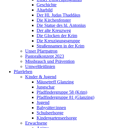
Geschichte
Altarbild
Der Hl. Judas Thaddäus
Die Kirchenfenster
Die Statue des hl. Antonius
Der alte Kreuzweg
Die Glocken der Krim
Die Kreuzigungsgruppe
Straßennamen in der Krim
Unser Pfarrpatron
Pastoralkonzept 2023
Missbrauch und Prävention
Umweltleitlinien
Pfarrleben
Kinder & Jugend
Mäusetreff Glanzing
Jungschar
Pfadfindergruppe 58 (Krim)
Pfadfindergruppe 81 (Glanzing)
Jugend
Babysitter:innen
Schulseelsorge
Kindergartenseelsorge
Erwachsene