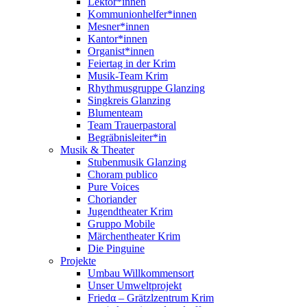
Lektor*innen
Kommunionhelfer*innen
Mesner*innen
Kantor*innen
Organist*innen
Feiertag in der Krim
Musik-Team Krim
Rhythmusgruppe Glanzing
Singkreis Glanzing
Blumenteam
Team Trauerpastoral
Begräbnisleiter*in
Musik & Theater
Stubenmusik Glanzing
Choram publico
Pure Voices
Choriander
Jugendtheater Krim
Gruppo Mobile
Märchentheater Krim
Die Pinguine
Projekte
Umbau Willkommensort
Unser Umweltprojekt
Friedα – Grätzlzentrum Krim