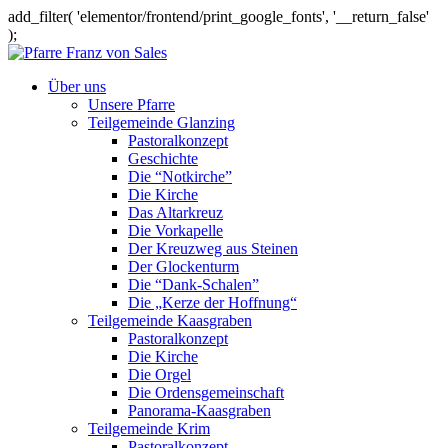
add_filter( 'elementor/frontend/print_google_fonts', '__return_false'
);
Über uns
Unsere Pfarre
Teilgemeinde Glanzing
Pastoralkonzept
Geschichte
Die “Notkirche”
Die Kirche
Das Altarkreuz
Die Vorkapelle
Der Kreuzweg aus Steinen
Der Glockenturm
Die “Dank-Schalen”
Die „Kerze der Hoffnung“
Teilgemeinde Kaasgraben
Pastoralkonzept
Die Kirche
Die Orgel
Die Ordensgemeinschaft
Panorama-Kaasgraben
Teilgemeinde Krim
Pastoralkonzept