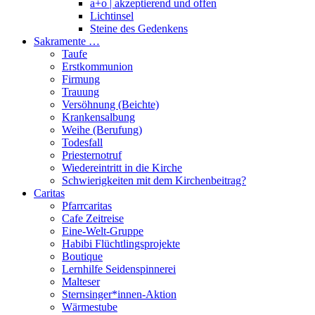
a+o | akzeptierend und offen
Lichtinsel
Steine des Gedenkens
Sakramente …
Taufe
Erstkommunion
Firmung
Trauung
Versöhnung (Beichte)
Krankensalbung
Weihe (Berufung)
Todesfall
Priesternotruf
Wiedereintritt in die Kirche
Schwierigkeiten mit dem Kirchenbeitrag?
Caritas
Pfarrcaritas
Cafe Zeitreise
Eine-Welt-Gruppe
Habibi Flüchtlingsprojekte
Boutique
Lernhilfe Seidenspinnerei
Malteser
Sternsinger*innen-Aktion
Wärmestube