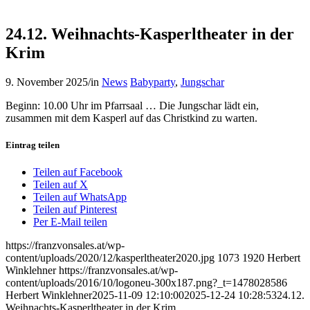
24.12. Weihnachts-Kasperltheater in der
Krim
9. November 2025
/
in
News
Babyparty
,
Jungschar
Beginn: 10.00 Uhr im Pfarrsaal … Die Jungschar lädt ein,
zusammen mit dem Kasperl auf das Christkind zu warten.
Eintrag teilen
Teilen auf Facebook
Teilen auf X
Teilen auf WhatsApp
Teilen auf Pinterest
Per E-Mail teilen
https://franzvonsales.at/wp-
content/uploads/2020/12/kasperltheater2020.jpg
1073
1920
Herbert
Winklehner
https://franzvonsales.at/wp-
content/uploads/2016/10/logoneu-300x187.png?_t=1478028586
Herbert Winklehner
2025-11-09 12:10:00
2025-12-24 10:28:53
24.12.
Weihnachts-Kasperltheater in der Krim