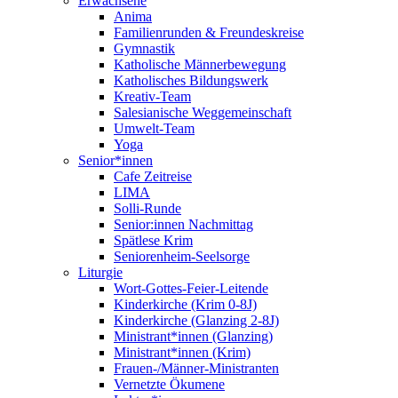
Erwachsene
Anima
Familienrunden & Freundeskreise
Gymnastik
Katholische Männerbewegung
Katholisches Bildungswerk
Kreativ-Team
Salesianische Weggemeinschaft
Umwelt-Team
Yoga
Senior*innen
Cafe Zeitreise
LIMA
Solli-Runde
Senior:innen Nachmittag
Spätlese Krim
Seniorenheim-Seelsorge
Liturgie
Wort-Gottes-Feier-Leitende
Kinderkirche (Krim 0-8J)
Kinderkirche (Glanzing 2-8J)
Ministrant*innen (Glanzing)
Ministrant*innen (Krim)
Frauen-/Männer-Ministranten
Vernetzte Ökumene