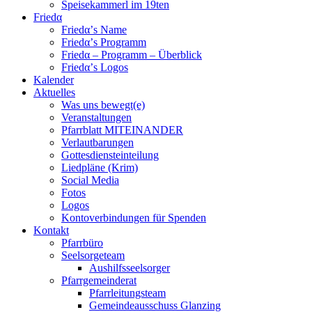
Speisekammerl im 19ten
Friedα
Friedα’s Name
Friedα’s Programm
Friedα – Programm – Überblick
Friedα’s Logos
Kalender
Aktuelles
Was uns bewegt(e)
Veranstaltungen
Pfarrblatt MITEINANDER
Verlautbarungen
Gottesdiensteinteilung
Liedpläne (Krim)
Social Media
Fotos
Logos
Kontoverbindungen für Spenden
Kontakt
Pfarrbüro
Seelsorgeteam
Aushilfsseelsorger
Pfarrgemeinderat
Pfarrleitungsteam
Gemeindeausschuss Glanzing