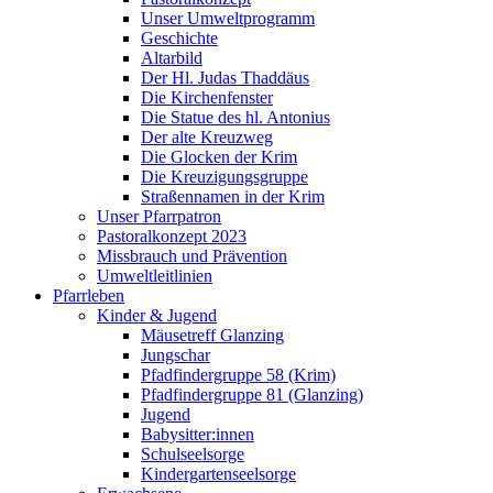
Unser Umweltprogramm
Geschichte
Altarbild
Der Hl. Judas Thaddäus
Die Kirchenfenster
Die Statue des hl. Antonius
Der alte Kreuzweg
Die Glocken der Krim
Die Kreuzigungsgruppe
Straßennamen in der Krim
Unser Pfarrpatron
Pastoralkonzept 2023
Missbrauch und Prävention
Umweltleitlinien
Pfarrleben
Kinder & Jugend
Mäusetreff Glanzing
Jungschar
Pfadfindergruppe 58 (Krim)
Pfadfindergruppe 81 (Glanzing)
Jugend
Babysitter:innen
Schulseelsorge
Kindergartenseelsorge