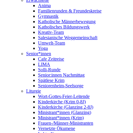
Erwachsene
Anima
Familienrunden & Freundeskreise
Gymnastik
Katholische Männerbewegung
Katholisches Bildungswerk
Kreativ-Team
Salesianische Weggemeinschaft
Umwelt-Team
Yoga
Senior*innen
Cafe Zeitreise
LIMA
Solli-Runde
Senior:innen Nachmittag
Spätlese Krim
Seniorenheim-Seelsorge
Liturgie
Wort-Gottes-Feier-Leitende
Kinderkirche (Krim 0-8J)
Kinderkirche (Glanzing 2-8J)
Ministrant*innen (Glanzing)
Ministrant*innen (Krim)
Frauen-/Männer-Ministranten
Vernetzte Ökumene