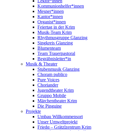
Lektor*innen
Kommunionhelfer*innen
Mesner*innen
Kantor*innen
Organist*innen
Feiertag in der Krim
Musik-Team Krim
Rhythmusgruppe Glanzing
Singkreis Glanzing
Blumenteam
Team Trauerpastoral
Begräbnisleiter*in
Musik & Theater
Stubenmusik Glanzing
Choram publico
Pure Voices
Choriander
Jugendtheater Krim
Gruppo Mobile
Märchentheater Krim
Die Pinguine
Projekte
Umbau Willkommensort
Unser Umweltprojekt
Friedα – Grätzlzentrum Krim