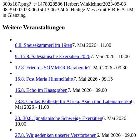
300x187.png?_t=1478028586
Herbert Winklehner
2023-05-03
08:39:00
2023-06-04 13:06:32
4.6. Heilige Messe mit E.B.R.A.I.M.
in Glanzing
Weitere Veranstaltungen
8.8. Speisekammerl im 19ten
7. Mai 2026 - 11.00
9.-15.8. Salesianische Exerzitien 2026
7. Mai 2026 - 10.00
12.8. Friedα‘s SOMMER Barabende
7. Mai 2026 - 09.30
15.8. Fest Maria Himmelfahrt
7. Mai 2026 - 09.15
16.8. Echo im Kaasgraben
7. Mai 2026 - 09.00
23.8. Caritas-Kollekte für Afrika, Asien und Lateinamerika
6.
Mai 2026 - 11.00
23.-30.8. Ignatianische Schweige-Exerzitien
6. Mai 2026 -
10.00
27.8. Wir gedenken unserer Verstorbenen
6. Mai 2026 - 09.00