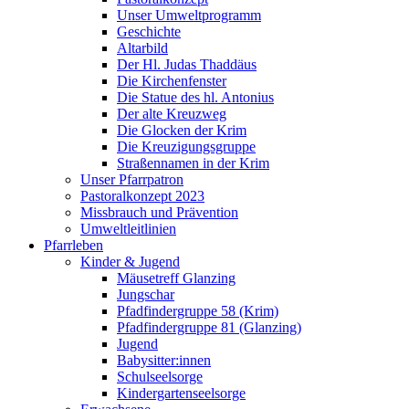
Unser Umweltprogramm
Geschichte
Altarbild
Der Hl. Judas Thaddäus
Die Kirchenfenster
Die Statue des hl. Antonius
Der alte Kreuzweg
Die Glocken der Krim
Die Kreuzigungsgruppe
Straßennamen in der Krim
Unser Pfarrpatron
Pastoralkonzept 2023
Missbrauch und Prävention
Umweltleitlinien
Pfarrleben
Kinder & Jugend
Mäusetreff Glanzing
Jungschar
Pfadfindergruppe 58 (Krim)
Pfadfindergruppe 81 (Glanzing)
Jugend
Babysitter:innen
Schulseelsorge
Kindergartenseelsorge