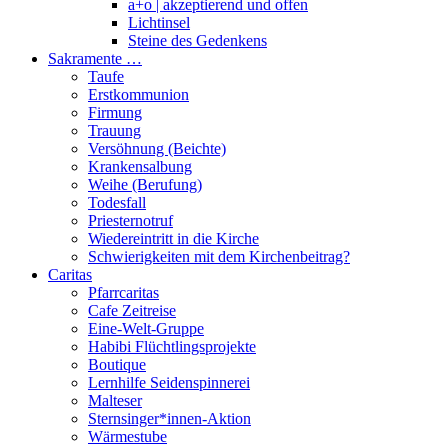
a+o | akzeptierend und offen
Lichtinsel
Steine des Gedenkens
Sakramente …
Taufe
Erstkommunion
Firmung
Trauung
Versöhnung (Beichte)
Krankensalbung
Weihe (Berufung)
Todesfall
Priesternotruf
Wiedereintritt in die Kirche
Schwierigkeiten mit dem Kirchenbeitrag?
Caritas
Pfarrcaritas
Cafe Zeitreise
Eine-Welt-Gruppe
Habibi Flüchtlingsprojekte
Boutique
Lernhilfe Seidenspinnerei
Malteser
Sternsinger*innen-Aktion
Wärmestube