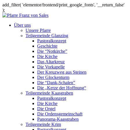
add_filter( 'elementor/frontend/print_google_fonts', '__return_false'
);
Über uns
Unsere Pfarre
Teilgemeinde Glanzing
Pastoralkonzept
Geschichte
Die “Notkirche”
Die Kirche
Das Altarkreuz
Die Vorkapelle
Der Kreuzweg aus Steinen
Der Glockenturm
Die “Dank-Schalen”
Die „Kerze der Hoffnung“
Teilgemeinde Kaasgraben
Pastoralkonzept
Die Kirche
Die Orgel
Die Ordensgemeinschaft
Panorama-Kaasgraben
Teilgemeinde Krim
Pastoralkonzept