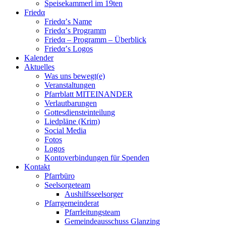
Speisekammerl im 19ten
Friedα
Friedα’s Name
Friedα’s Programm
Friedα – Programm – Überblick
Friedα’s Logos
Kalender
Aktuelles
Was uns bewegt(e)
Veranstaltungen
Pfarrblatt MITEINANDER
Verlautbarungen
Gottesdiensteinteilung
Liedpläne (Krim)
Social Media
Fotos
Logos
Kontoverbindungen für Spenden
Kontakt
Pfarrbüro
Seelsorgeteam
Aushilfsseelsorger
Pfarrgemeinderat
Pfarrleitungsteam
Gemeindeausschuss Glanzing