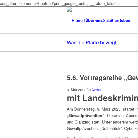
add_filter( 'elementor/frontend/print_google_fonts', '__return_false' );
Über uns
Pfarrleben
Was die Pfarre bewegt
5.6. Vortragsreihe „Ge
/
3. Mai 2023
in
News
mit Landeskrimin
Am Donnerstag, 9. März 2023, startet i
„Gewaltprävention“.
Diese vier Abende
und Glanzing statt. Unter anderem werd
Gewaltprävention, „Neffentrick“, Cyberkr