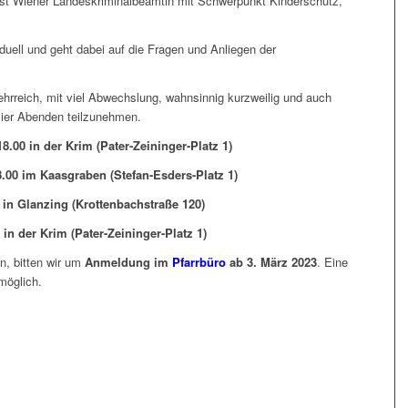
ist Wiener Landeskriminalbeamtin mit Schwerpunkt Kinderschutz,
iduell und geht dabei auf die Fragen und Anliegen der
lehrreich, mit viel Abwechslung, wahnsinnig kurzweilig und auch
 vier Abenden teilzunehmen.
8.00 in der Krim (Pater-Zeininger-Platz 1)
8.00 im Kaasgraben (Stefan-Esders-Platz 1)
0 in Glanzing (Krottenbachstraße 120)
 in der Krim (Pater-Zeininger-Platz 1)
, bitten wir um
Anmeldung im
Pfarrbüro
ab 3. März 2023
. Eine
möglich.