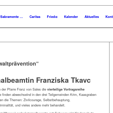
Sakramente …
Caritas
Friedα
Kalender
Aktuelles
Kont
waltprävention“
albeamtin Franziska Tkavc
n der Pfarre Franz von Sales die
vierteilige Vortragsreihe
 finden abwechselnd in den drei Teilgemeinden Krim, Kaasgraben
en die Themen: Zivilcourage, Selbstbehauptung,
iminalität, und vieles andere mehr behandelt.