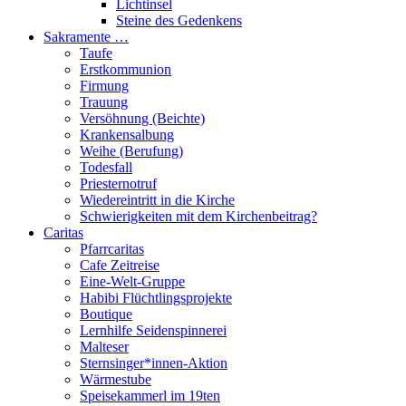
Lichtinsel
Steine des Gedenkens
Sakramente …
Taufe
Erstkommunion
Firmung
Trauung
Versöhnung (Beichte)
Krankensalbung
Weihe (Berufung)
Todesfall
Priesternotruf
Wiedereintritt in die Kirche
Schwierigkeiten mit dem Kirchenbeitrag?
Caritas
Pfarrcaritas
Cafe Zeitreise
Eine-Welt-Gruppe
Habibi Flüchtlingsprojekte
Boutique
Lernhilfe Seidenspinnerei
Malteser
Sternsinger*innen-Aktion
Wärmestube
Speisekammerl im 19ten