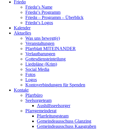
Friedα
Friedα’s Name
Friedα’s Programm
Friedα – Programm – Überblick
Friedα’s Logos
Kalender
Aktuelles
Was uns bewegt(e)
Veranstaltungen
Pfarrblatt MITEINANDER
Verlautbarungen
Gottesdiensteinteilung
Liedpläne (Krim)
Social Media
Fotos
Logos
Kontoverbindungen für Spenden
Kontakt
Pfarrbüro
Seelsorgeteam
Aushilfsseelsorger
Pfarrgemeinderat
Pfarrleitungsteam
Gemeindeausschuss Glanzing
Gemeindeausschuss Kaasgraben