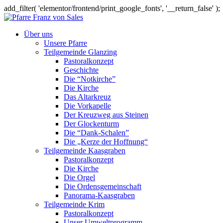
add_filter( 'elementor/frontend/print_google_fonts', '__return_false' );
Über uns
Unsere Pfarre
Teilgemeinde Glanzing
Pastoralkonzept
Geschichte
Die “Notkirche”
Die Kirche
Das Altarkreuz
Die Vorkapelle
Der Kreuzweg aus Steinen
Der Glockenturm
Die “Dank-Schalen”
Die „Kerze der Hoffnung“
Teilgemeinde Kaasgraben
Pastoralkonzept
Die Kirche
Die Orgel
Die Ordensgemeinschaft
Panorama-Kaasgraben
Teilgemeinde Krim
Pastoralkonzept
Unser Umweltprogramm