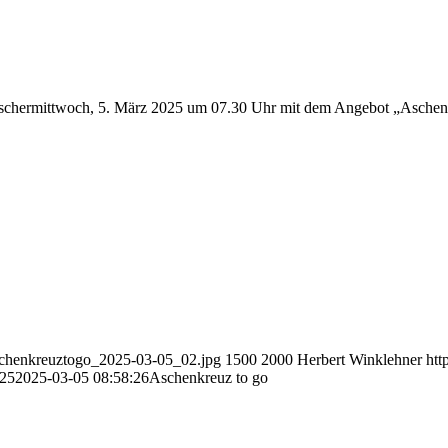
m Aschermittwoch, 5. März 2025 um 07.30 Uhr mit dem Angebot „Aschen
_aschenkreuztogo_2025-03-05_02.jpg
1500
2000
Herbert Winklehner
htt
:25
2025-03-05 08:58:26
Aschenkreuz to go