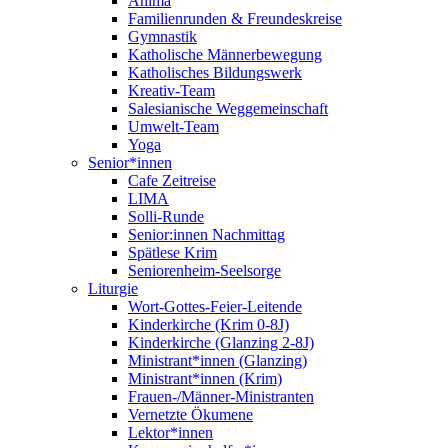
Anima
Familienrunden & Freundeskreise
Gymnastik
Katholische Männerbewegung
Katholisches Bildungswerk
Kreativ-Team
Salesianische Weggemeinschaft
Umwelt-Team
Yoga
Senior*innen
Cafe Zeitreise
LIMA
Solli-Runde
Senior:innen Nachmittag
Spätlese Krim
Seniorenheim-Seelsorge
Liturgie
Wort-Gottes-Feier-Leitende
Kinderkirche (Krim 0-8J)
Kinderkirche (Glanzing 2-8J)
Ministrant*innen (Glanzing)
Ministrant*innen (Krim)
Frauen-/Männer-Ministranten
Vernetzte Ökumene
Lektor*innen