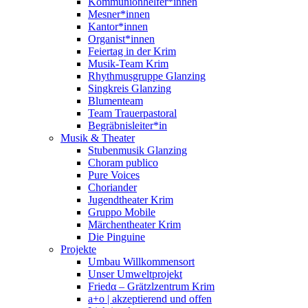
Kommunionhelfer*innen
Mesner*innen
Kantor*innen
Organist*innen
Feiertag in der Krim
Musik-Team Krim
Rhythmusgruppe Glanzing
Singkreis Glanzing
Blumenteam
Team Trauerpastoral
Begräbnisleiter*in
Musik & Theater
Stubenmusik Glanzing
Choram publico
Pure Voices
Choriander
Jugendtheater Krim
Gruppo Mobile
Märchentheater Krim
Die Pinguine
Projekte
Umbau Willkommensort
Unser Umweltprojekt
Friedα – Grätzlzentrum Krim
a+o | akzeptierend und offen