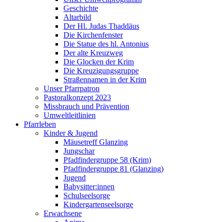
Geschichte
Altarbild
Der Hl. Judas Thaddäus
Die Kirchenfenster
Die Statue des hl. Antonius
Der alte Kreuzweg
Die Glocken der Krim
Die Kreuzigungsgruppe
Straßennamen in der Krim
Unser Pfarrpatron
Pastoralkonzept 2023
Missbrauch und Prävention
Umweltleitlinien
Pfarrleben
Kinder & Jugend
Mäusetreff Glanzing
Jungschar
Pfadfindergruppe 58 (Krim)
Pfadfindergruppe 81 (Glanzing)
Jugend
Babysitter:innen
Schulseelsorge
Kindergartenseelsorge
Erwachsene