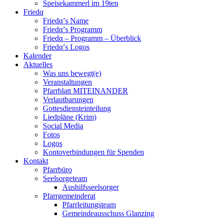
Speisekammerl im 19ten
Friedα
Friedα’s Name
Friedα’s Programm
Friedα – Programm – Überblick
Friedα’s Logos
Kalender
Aktuelles
Was uns bewegt(e)
Veranstaltungen
Pfarrblatt MITEINANDER
Verlautbarungen
Gottesdiensteinteilung
Liedpläne (Krim)
Social Media
Fotos
Logos
Kontoverbindungen für Spenden
Kontakt
Pfarrbüro
Seelsorgeteam
Aushilfsseelsorger
Pfarrgemeinderat
Pfarrleitungsteam
Gemeindeausschuss Glanzing