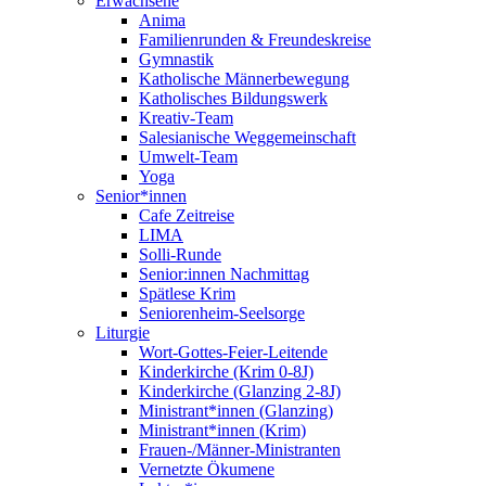
Erwachsene
Anima
Familienrunden & Freundeskreise
Gymnastik
Katholische Männerbewegung
Katholisches Bildungswerk
Kreativ-Team
Salesianische Weggemeinschaft
Umwelt-Team
Yoga
Senior*innen
Cafe Zeitreise
LIMA
Solli-Runde
Senior:innen Nachmittag
Spätlese Krim
Seniorenheim-Seelsorge
Liturgie
Wort-Gottes-Feier-Leitende
Kinderkirche (Krim 0-8J)
Kinderkirche (Glanzing 2-8J)
Ministrant*innen (Glanzing)
Ministrant*innen (Krim)
Frauen-/Männer-Ministranten
Vernetzte Ökumene