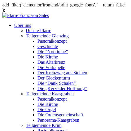
add_filter( 'elementor/frontend/print_google_fonts', '__return_false'
);
Über uns
Unsere Pfarre
Teilgemeinde Glanzing
Pastoralkonzept
Geschichte
Die “Notkirche”
Die Kirche
Das Altarkreuz
Die Vorkapelle
Der Kreuzweg aus Steinen
Der Glockenturm
Die “Dank-Schalen”
Die „Kerze der Hoffnung“
Teilgemeinde Kaasgraben
Pastoralkonzept
Die Kirche
Die Orgel
Die Ordensgemeinschaft
Panorama-Kaasgraben
Teilgemeinde Krim
Pastoralkonzept