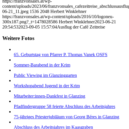
https://franzvonsales.at/wp-
content/uploads/2023/06/franzvonsales_cafezeitreise_abschlussausfl
06-21_11.jpeg
1536
2048
Herbert Winklehner
https://franzvonsales.at/wp-content/uploads/2016/10/logoneu-
300x187.png?_t=1478028586
Herbert Winklehner
2023-06-21
20:54:53
2023-09-05 15:57:04
Ausflug der Café Zeitreise
Weitere Fotos
65. Geburtstag von Pfarrer P. Thomas Vanek OSFS
Sommer-Barabend in der Krim
Public Viewing im Glanzinggarten
Workshopabend Jugend in der Krim
Mitarbeiter:innen-Dankfest in Glanzing
Pfadfindergruppe 58 feierte Abschluss des Arbeitsjahres
75-jähriges Priesterjubiläum von Georg Béres in Glanzing
Abschluss des Arbeitsjahres im Kaasgraben