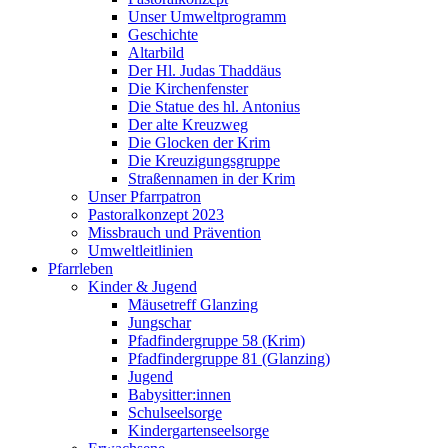
Unser Umweltprogramm
Geschichte
Altarbild
Der Hl. Judas Thaddäus
Die Kirchenfenster
Die Statue des hl. Antonius
Der alte Kreuzweg
Die Glocken der Krim
Die Kreuzigungsgruppe
Straßennamen in der Krim
Unser Pfarrpatron
Pastoralkonzept 2023
Missbrauch und Prävention
Umweltleitlinien
Pfarrleben
Kinder & Jugend
Mäusetreff Glanzing
Jungschar
Pfadfindergruppe 58 (Krim)
Pfadfindergruppe 81 (Glanzing)
Jugend
Babysitter:innen
Schulseelsorge
Kindergartenseelsorge