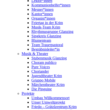
Lektor*innen
Kommunionhelfer*innen
Mesner*innen
Kantor*innen
Organist*innen
Feiertag in der Krim
Musik-Team Krim
Rhythmusgruppe Glanzing
Singkreis Glanzing
Blumenteam
Team Trauerpastoral
Begräbnisleiter*in
Musik & Theater
Stubenmusik Glanzing
Choram publico
Pure Voices
Choriander
Jugendtheater Krim
Gruppo Mobile
Märchentheater Krim
Die Pinguine
Projekte
Umbau Willkommensort
Unser Umweltprojekt
Friedα – Grätzlzentrum Krim