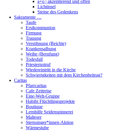
a+o | akzeptierend und offen
Lichtinsel
Steine des Gedenkens
Sakramente …
Taufe
Erstkommunion
Firmung
Trauung
Versöhnung (Beichte)
Krankensalbung
Weihe (Berufung)
Todesfall
Priesternotruf
Wiedereintritt in die Kirche
Schwierigkeiten mit dem Kirchenbeitrag?
Caritas
Pfarrcaritas
Cafe Zeitreise
Eine-Welt-Gruppe
Habibi Flüchtlingsprojekte
Boutique
Lernhilfe Seidenspinnerei
Malteser
Sternsinger*innen-Aktion
Wärmestube