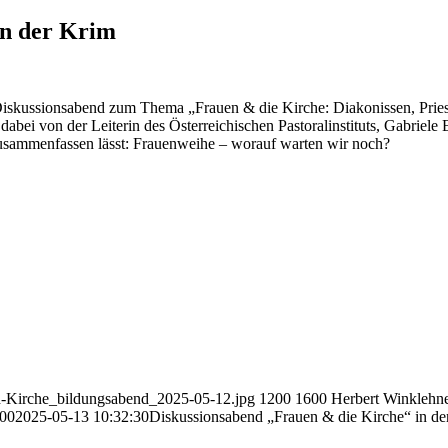
in der Krim
iskussionsabend zum Thema „Frauen & die Kirche: Diakonissen, Priest
bei von der Leiterin des Österreichischen Pastoralinstituts, Gabriele E
zusammenfassen lässt: Frauenweihe – worauf warten wir noch?
nd-Kirche_bildungsabend_2025-05-12.jpg
1200
1600
Herbert Winklehn
:00
2025-05-13 10:32:30
Diskussionsabend „Frauen & die Kirche“ in de