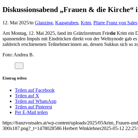
Diskussionsabend „Frauen & die Kirche“ 
12. Mai 2025
/
in
Glanzing
,
Kaasgraben
,
Krim
,
Pfarre Franz von Sales
Am Montag, 12. Mai 2025, fand im Grätzlzentrum Frie
dα
Krim ein D
spannenden Impuls mit Eindrücken direkt von der Weltsynode gab es da
zahlreich erschienenen Teilnehmer:innen an, dessen Sukkus sich so 
Foto: Andrea B.
Eintrag teilen
Teilen auf Facebook
Teilen auf X
Teilen auf WhatsApp
Teilen auf Pinterest
Per E-Mail teilen
https://franzvonsales.at/wp-content/uploads/2025/05/krim_Frauen-u
300x187.png?_t=1478028586
Herbert Winklehner
2025-05-12 22:25