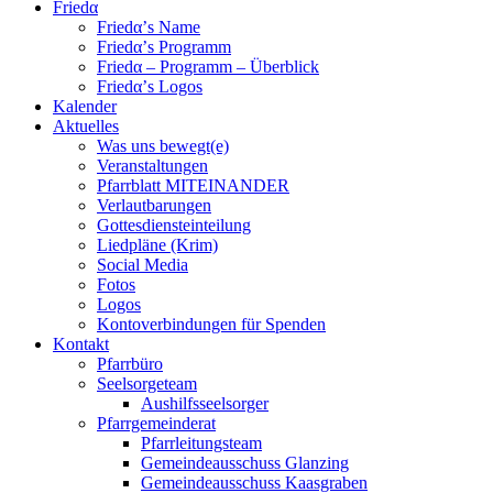
Friedα
Friedα’s Name
Friedα’s Programm
Friedα – Programm – Überblick
Friedα’s Logos
Kalender
Aktuelles
Was uns bewegt(e)
Veranstaltungen
Pfarrblatt MITEINANDER
Verlautbarungen
Gottesdiensteinteilung
Liedpläne (Krim)
Social Media
Fotos
Logos
Kontoverbindungen für Spenden
Kontakt
Pfarrbüro
Seelsorgeteam
Aushilfsseelsorger
Pfarrgemeinderat
Pfarrleitungsteam
Gemeindeausschuss Glanzing
Gemeindeausschuss Kaasgraben