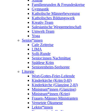
Anima
Familienrunden & Freundeskreise
Gymnastik
Katholische Männerbewegung
Katholisches Bildungswerk
Kreativ-Team
Salesianische Weggemeinschaft
Umwelt-Team
Yoga
Senior*innen
Cafe Zeitreise
LIMA
Solli-Runde
Senior:innen Nachmittag
Spätlese Krim
Seniorenheim-Seelsorge
Liturgie
Wort-Gottes-Feier-Leitende
Kinderkirche (Krim 0-8J)
Kinderkirche (Glanzing 2-8J)
Ministrant*innen (Glanzing)
Ministrant*innen (Krim)
Frauen-/Männer-Ministranten
Vernetzte Ökumene
Lektor*innen