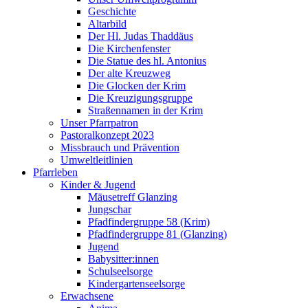
Geschichte
Altarbild
Der Hl. Judas Thaddäus
Die Kirchenfenster
Die Statue des hl. Antonius
Der alte Kreuzweg
Die Glocken der Krim
Die Kreuzigungsgruppe
Straßennamen in der Krim
Unser Pfarrpatron
Pastoralkonzept 2023
Missbrauch und Prävention
Umweltleitlinien
Pfarrleben
Kinder & Jugend
Mäusetreff Glanzing
Jungschar
Pfadfindergruppe 58 (Krim)
Pfadfindergruppe 81 (Glanzing)
Jugend
Babysitter:innen
Schulseelsorge
Kindergartenseelsorge
Erwachsene