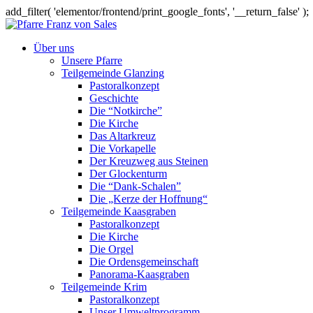
add_filter( 'elementor/frontend/print_google_fonts', '__return_false' );
Über uns
Unsere Pfarre
Teilgemeinde Glanzing
Pastoralkonzept
Geschichte
Die “Notkirche”
Die Kirche
Das Altarkreuz
Die Vorkapelle
Der Kreuzweg aus Steinen
Der Glockenturm
Die “Dank-Schalen”
Die „Kerze der Hoffnung“
Teilgemeinde Kaasgraben
Pastoralkonzept
Die Kirche
Die Orgel
Die Ordensgemeinschaft
Panorama-Kaasgraben
Teilgemeinde Krim
Pastoralkonzept
Unser Umweltprogramm