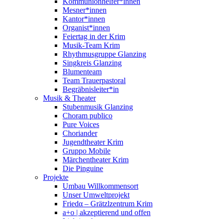
Kommunionhelfer*innen
Mesner*innen
Kantor*innen
Organist*innen
Feiertag in der Krim
Musik-Team Krim
Rhythmusgruppe Glanzing
Singkreis Glanzing
Blumenteam
Team Trauerpastoral
Begräbnisleiter*in
Musik & Theater
Stubenmusik Glanzing
Choram publico
Pure Voices
Choriander
Jugendtheater Krim
Gruppo Mobile
Märchentheater Krim
Die Pinguine
Projekte
Umbau Willkommensort
Unser Umweltprojekt
Friedα – Grätzlzentrum Krim
a+o | akzeptierend und offen