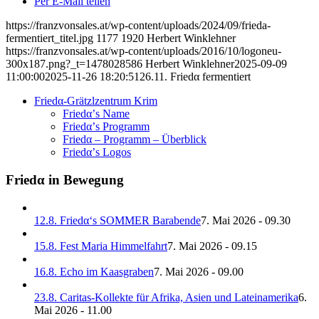
Per E-Mail teilen
https://franzvonsales.at/wp-content/uploads/2024/09/frieda-
fermentiert_titel.jpg
1177
1920
Herbert Winklehner
https://franzvonsales.at/wp-content/uploads/2016/10/logoneu-
300x187.png?_t=1478028586
Herbert Winklehner
2025-09-09
11:00:00
2025-11-26 18:20:51
26.11. Friedα fermentiert
Friedα-Grätzlzentrum Krim
Friedα’s Name
Friedα’s Programm
Friedα – Programm – Überblick
Friedα’s Logos
Friedα in Bewegung
12.8. Friedα‘s SOMMER Barabende
7. Mai 2026 - 09.30
15.8. Fest Maria Himmelfahrt
7. Mai 2026 - 09.15
16.8. Echo im Kaasgraben
7. Mai 2026 - 09.00
23.8. Caritas-Kollekte für Afrika, Asien und Lateinamerika
6.
Mai 2026 - 11.00