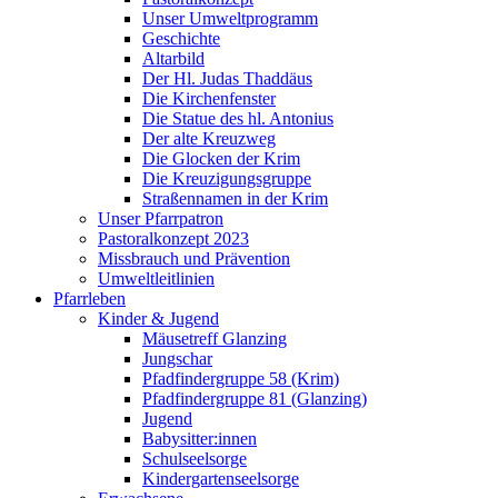
Unser Umweltprogramm
Geschichte
Altarbild
Der Hl. Judas Thaddäus
Die Kirchenfenster
Die Statue des hl. Antonius
Der alte Kreuzweg
Die Glocken der Krim
Die Kreuzigungsgruppe
Straßennamen in der Krim
Unser Pfarrpatron
Pastoralkonzept 2023
Missbrauch und Prävention
Umweltleitlinien
Pfarrleben
Kinder & Jugend
Mäusetreff Glanzing
Jungschar
Pfadfindergruppe 58 (Krim)
Pfadfindergruppe 81 (Glanzing)
Jugend
Babysitter:innen
Schulseelsorge
Kindergartenseelsorge