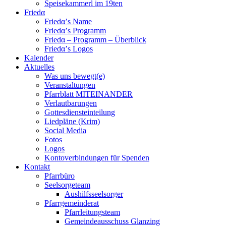
Speisekammerl im 19ten
Friedα
Friedα’s Name
Friedα’s Programm
Friedα – Programm – Überblick
Friedα’s Logos
Kalender
Aktuelles
Was uns bewegt(e)
Veranstaltungen
Pfarrblatt MITEINANDER
Verlautbarungen
Gottesdiensteinteilung
Liedpläne (Krim)
Social Media
Fotos
Logos
Kontoverbindungen für Spenden
Kontakt
Pfarrbüro
Seelsorgeteam
Aushilfsseelsorger
Pfarrgemeinderat
Pfarrleitungsteam
Gemeindeausschuss Glanzing