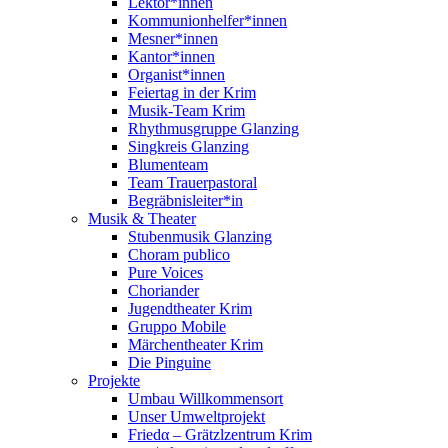
Lektor*innen
Kommunionhelfer*innen
Mesner*innen
Kantor*innen
Organist*innen
Feiertag in der Krim
Musik-Team Krim
Rhythmusgruppe Glanzing
Singkreis Glanzing
Blumenteam
Team Trauerpastoral
Begräbnisleiter*in
Musik & Theater
Stubenmusik Glanzing
Choram publico
Pure Voices
Choriander
Jugendtheater Krim
Gruppo Mobile
Märchentheater Krim
Die Pinguine
Projekte
Umbau Willkommensort
Unser Umweltprojekt
Friedα – Grätzlzentrum Krim