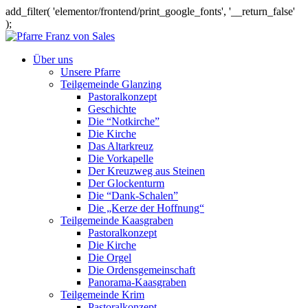
add_filter( 'elementor/frontend/print_google_fonts', '__return_false'
);
Über uns
Unsere Pfarre
Teilgemeinde Glanzing
Pastoralkonzept
Geschichte
Die “Notkirche”
Die Kirche
Das Altarkreuz
Die Vorkapelle
Der Kreuzweg aus Steinen
Der Glockenturm
Die “Dank-Schalen”
Die „Kerze der Hoffnung“
Teilgemeinde Kaasgraben
Pastoralkonzept
Die Kirche
Die Orgel
Die Ordensgemeinschaft
Panorama-Kaasgraben
Teilgemeinde Krim
Pastoralkonzept