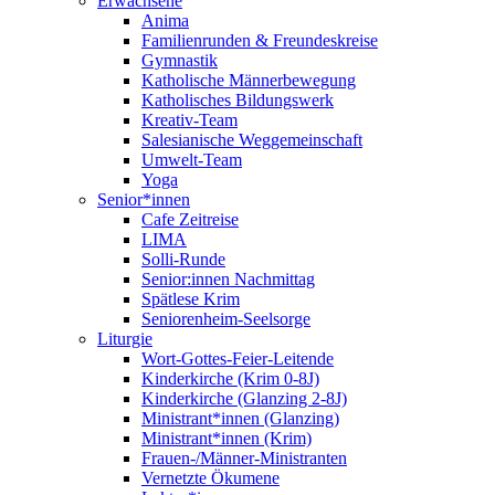
Erwachsene
Anima
Familienrunden & Freundeskreise
Gymnastik
Katholische Männerbewegung
Katholisches Bildungswerk
Kreativ-Team
Salesianische Weggemeinschaft
Umwelt-Team
Yoga
Senior*innen
Cafe Zeitreise
LIMA
Solli-Runde
Senior:innen Nachmittag
Spätlese Krim
Seniorenheim-Seelsorge
Liturgie
Wort-Gottes-Feier-Leitende
Kinderkirche (Krim 0-8J)
Kinderkirche (Glanzing 2-8J)
Ministrant*innen (Glanzing)
Ministrant*innen (Krim)
Frauen-/Männer-Ministranten
Vernetzte Ökumene