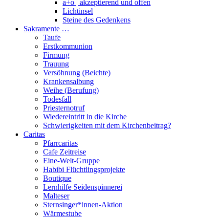
a+o | akzeptierend und offen
Lichtinsel
Steine des Gedenkens
Sakramente …
Taufe
Erstkommunion
Firmung
Trauung
Versöhnung (Beichte)
Krankensalbung
Weihe (Berufung)
Todesfall
Priesternotruf
Wiedereintritt in die Kirche
Schwierigkeiten mit dem Kirchenbeitrag?
Caritas
Pfarrcaritas
Cafe Zeitreise
Eine-Welt-Gruppe
Habibi Flüchtlingsprojekte
Boutique
Lernhilfe Seidenspinnerei
Malteser
Sternsinger*innen-Aktion
Wärmestube