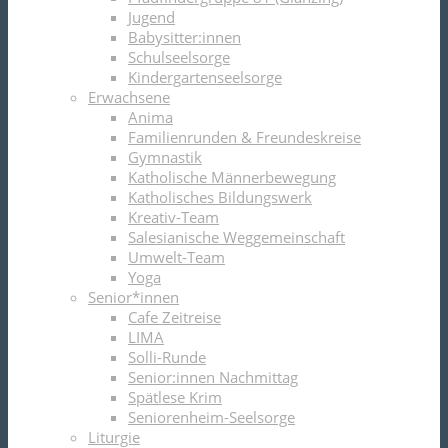
Jugend
Babysitter:innen
Schulseelsorge
Kindergartenseelsorge
Erwachsene
Anima
Familienrunden & Freundeskreise
Gymnastik
Katholische Männerbewegung
Katholisches Bildungswerk
Kreativ-Team
Salesianische Weggemeinschaft
Umwelt-Team
Yoga
Senior*innen
Cafe Zeitreise
LIMA
Solli-Runde
Senior:innen Nachmittag
Spätlese Krim
Seniorenheim-Seelsorge
Liturgie