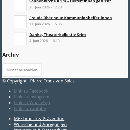
Sonnenkirche Krim – Helfer*innen gesucht
26. Juni 2026 - 12.20
Freude über neue Kommunionhelfer:innen
11. Juni 2026 - 15.36
Danke, Theaterkollektiv Krim
4. Juni 2026 - 16.13
Archiv
© Copyright - Pfarre Franz von Sales
Link zu Facebook
Link zu Instagram
Link zu WhatsApp
Link zu Youtube
Missbrauch & Prävention
Wünsche und Anregungen
Impressum & Datenschutz