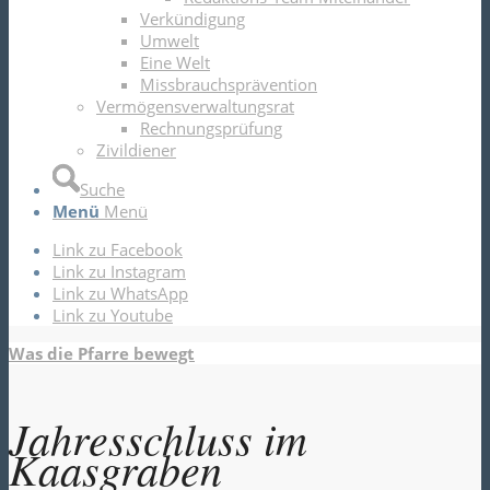
Verkündigung
Umwelt
Eine Welt
Missbrauchsprävention
Vermögensverwaltungsrat
Rechnungsprüfung
Zivildiener
Suche
Menü
Menü
Link zu Facebook
Link zu Instagram
Link zu WhatsApp
Link zu Youtube
Was die Pfarre bewegt
Jahresschluss im
Kaasgraben