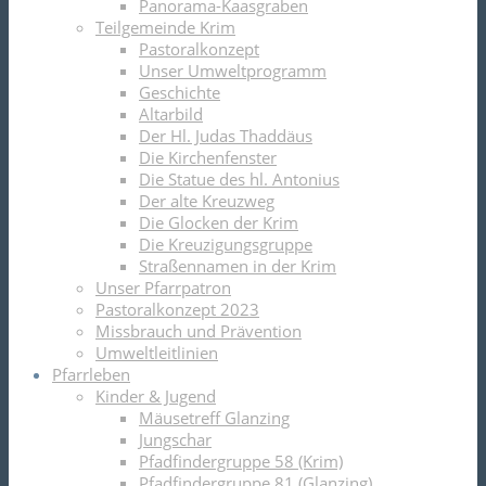
Panorama-Kaasgraben
Teilgemeinde Krim
Pastoralkonzept
Unser Umweltprogramm
Geschichte
Altarbild
Der Hl. Judas Thaddäus
Die Kirchenfenster
Die Statue des hl. Antonius
Der alte Kreuzweg
Die Glocken der Krim
Die Kreuzigungsgruppe
Straßennamen in der Krim
Unser Pfarrpatron
Pastoralkonzept 2023
Missbrauch und Prävention
Umweltleitlinien
Pfarrleben
Kinder & Jugend
Mäusetreff Glanzing
Jungschar
Pfadfindergruppe 58 (Krim)
Pfadfindergruppe 81 (Glanzing)