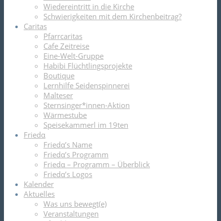
Wiedereintritt in die Kirche
Schwierigkeiten mit dem Kirchenbeitrag?
Caritas
Pfarrcaritas
Cafe Zeitreise
Eine-Welt-Gruppe
Habibi Flüchtlingsprojekte
Boutique
Lernhilfe Seidenspinnerei
Malteser
Sternsinger*innen-Aktion
Wärmestube
Speisekammerl im 19ten
Friedα
Friedα’s Name
Friedα’s Programm
Friedα – Programm – Überblick
Friedα’s Logos
Kalender
Aktuelles
Was uns bewegt(e)
Veranstaltungen