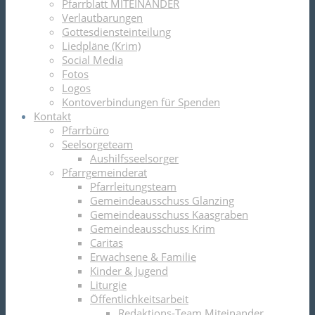
Pfarrblatt MITEINANDER
Verlautbarungen
Gottesdiensteinteilung
Liedpläne (Krim)
Social Media
Fotos
Logos
Kontoverbindungen für Spenden
Kontakt
Pfarrbüro
Seelsorgeteam
Aushilfsseelsorger
Pfarrgemeinderat
Pfarrleitungsteam
Gemeindeausschuss Glanzing
Gemeindeausschuss Kaasgraben
Gemeindeausschuss Krim
Caritas
Erwachsene & Familie
Kinder & Jugend
Liturgie
Öffentlichkeitsarbeit
Redaktions-Team Miteinander