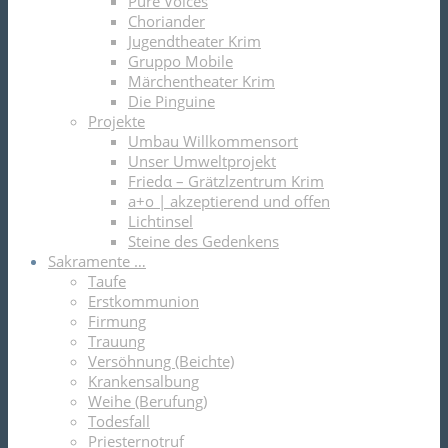
Pure Voices
Choriander
Jugendtheater Krim
Gruppo Mobile
Märchentheater Krim
Die Pinguine
Projekte
Umbau Willkommensort
Unser Umweltprojekt
Friedα – Grätzlzentrum Krim
a+o | akzeptierend und offen
Lichtinsel
Steine des Gedenkens
Sakramente …
Taufe
Erstkommunion
Firmung
Trauung
Versöhnung (Beichte)
Krankensalbung
Weihe (Berufung)
Todesfall
Priesternotruf