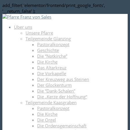
add_filter( 'elementor/frontend/print_google_fonts',
'__return_false' );
Über uns
Unsere Pfarre
Teilgemeinde Glanzing
Pastoralkonzept
Geschichte
Die “Notkirche”
Die Kirche
Das Altarkreuz
Die Vorkapelle
Der Kreuzweg aus Steinen
Der Glockenturm
Die “Dank-Schalen”
Die „Kerze der Hoffnung“
Teilgemeinde Kaasgraben
Pastoralkonzept
Die Kirche
Die Orgel
Die Ordensgemeinschaft