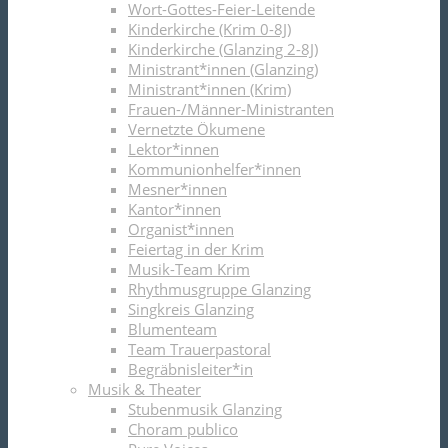
Wort-Gottes-Feier-Leitende
Kinderkirche (Krim 0-8J)
Kinderkirche (Glanzing 2-8J)
Ministrant*innen (Glanzing)
Ministrant*innen (Krim)
Frauen-/Männer-Ministranten
Vernetzte Ökumene
Lektor*innen
Kommunionhelfer*innen
Mesner*innen
Kantor*innen
Organist*innen
Feiertag in der Krim
Musik-Team Krim
Rhythmusgruppe Glanzing
Singkreis Glanzing
Blumenteam
Team Trauerpastoral
Begräbnisleiter*in
Musik & Theater
Stubenmusik Glanzing
Choram publico