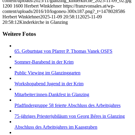
content/uploads/2025/11/glanzing_kinderkirche_2025-11-09_02.jpg
1200
1600
Herbert Winklehner
https://franzvonsales.at/wp-
content/uploads/2016/10/logoneu-300x187.png?_t=1478028586
Herbert Winklehner
2025-11-09 20:58:11
2025-11-09
20:58:12
Kinderkirche in Glanzing
Weitere Fotos
65. Geburtstag von Pfarrer P. Thomas Vanek OSFS
Sommer-Barabend in der Krim
Public Viewing im Glanzinggarten
Workshopabend Jugend in der Krim
Mitarbeiter:innen-Dankfest in Glanzing
Pfadfindergruppe 58 feierte Abschluss des Arbeitsjahres
75-jähriges Priesterjubiläum von Georg Béres in Glanzing
Abschluss des Arbeitsjahres im Kaasgraben