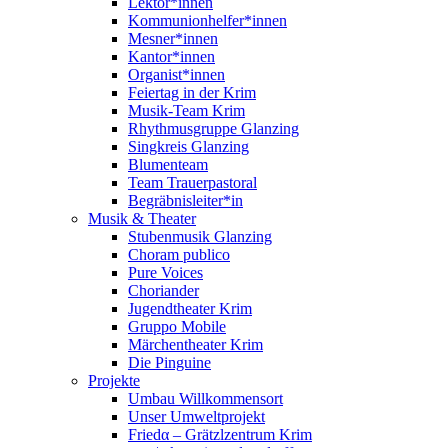
Lektor*innen
Kommunionhelfer*innen
Mesner*innen
Kantor*innen
Organist*innen
Feiertag in der Krim
Musik-Team Krim
Rhythmusgruppe Glanzing
Singkreis Glanzing
Blumenteam
Team Trauerpastoral
Begräbnisleiter*in
Musik & Theater
Stubenmusik Glanzing
Choram publico
Pure Voices
Choriander
Jugendtheater Krim
Gruppo Mobile
Märchentheater Krim
Die Pinguine
Projekte
Umbau Willkommensort
Unser Umweltprojekt
Friedα – Grätzlzentrum Krim