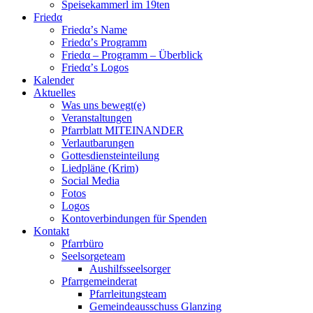
Speisekammerl im 19ten
Friedα
Friedα’s Name
Friedα’s Programm
Friedα – Programm – Überblick
Friedα’s Logos
Kalender
Aktuelles
Was uns bewegt(e)
Veranstaltungen
Pfarrblatt MITEINANDER
Verlautbarungen
Gottesdiensteinteilung
Liedpläne (Krim)
Social Media
Fotos
Logos
Kontoverbindungen für Spenden
Kontakt
Pfarrbüro
Seelsorgeteam
Aushilfsseelsorger
Pfarrgemeinderat
Pfarrleitungsteam
Gemeindeausschuss Glanzing