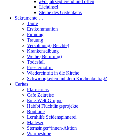
a+o | akzeptierend und offen
Lichtinsel
Steine des Gedenkens
Sakramente …
Taufe
Erstkommunion
Firmung
Trauung
Versöhnung (Beichte)
Krankensalbung
Weihe (Berufung)
Todesfall
Priesternotruf
Wiedereintritt in die Kirche
Schwierigkeiten mit dem Kirchenbeitrag?
Caritas
Pfarrcaritas
Cafe Zeitreise
Eine-Welt-Gruppe
Habibi Flüchtlingsprojekte
Boutique
Lernhilfe Seidenspinnerei
Malteser
Sternsinger*innen-Aktion
Wärmestube