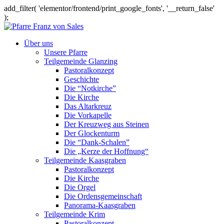
add_filter( 'elementor/frontend/print_google_fonts', '__return_false'
);
Über uns
Unsere Pfarre
Teilgemeinde Glanzing
Pastoralkonzept
Geschichte
Die “Notkirche”
Die Kirche
Das Altarkreuz
Die Vorkapelle
Der Kreuzweg aus Steinen
Der Glockenturm
Die “Dank-Schalen”
Die „Kerze der Hoffnung“
Teilgemeinde Kaasgraben
Pastoralkonzept
Die Kirche
Die Orgel
Die Ordensgemeinschaft
Panorama-Kaasgraben
Teilgemeinde Krim
Pastoralkonzept