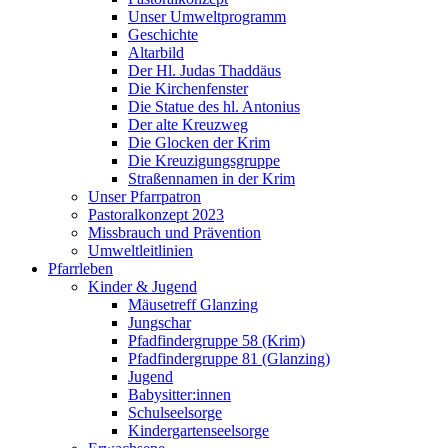
Unser Umweltprogramm
Geschichte
Altarbild
Der Hl. Judas Thaddäus
Die Kirchenfenster
Die Statue des hl. Antonius
Der alte Kreuzweg
Die Glocken der Krim
Die Kreuzigungsgruppe
Straßennamen in der Krim
Unser Pfarrpatron
Pastoralkonzept 2023
Missbrauch und Prävention
Umweltleitlinien
Pfarrleben
Kinder & Jugend
Mäusetreff Glanzing
Jungschar
Pfadfindergruppe 58 (Krim)
Pfadfindergruppe 81 (Glanzing)
Jugend
Babysitter:innen
Schulseelsorge
Kindergartenseelsorge