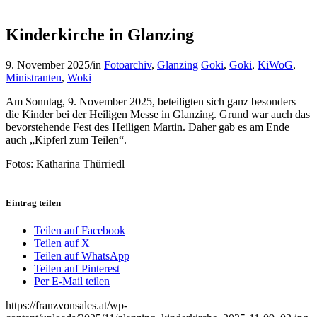
Kinderkirche in Glanzing
9. November 2025
/
in
Fotoarchiv
,
Glanzing
Goki
,
Goki
,
KiWoG
,
Ministranten
,
Woki
Am Sonntag, 9. November 2025, beteiligten sich ganz besonders
die Kinder bei der Heiligen Messe in Glanzing. Grund war auch das
bevorstehende Fest des Heiligen Martin. Daher gab es am Ende
auch „Kipferl zum Teilen“.
Fotos: Katharina Thürriedl
Eintrag teilen
Teilen auf Facebook
Teilen auf X
Teilen auf WhatsApp
Teilen auf Pinterest
Per E-Mail teilen
https://franzvonsales.at/wp-