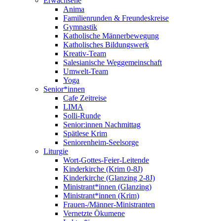
Erwachsene
Anima
Familienrunden & Freundeskreise
Gymnastik
Katholische Männerbewegung
Katholisches Bildungswerk
Kreativ-Team
Salesianische Weggemeinschaft
Umwelt-Team
Yoga
Senior*innen
Cafe Zeitreise
LIMA
Solli-Runde
Senior:innen Nachmittag
Spätlese Krim
Seniorenheim-Seelsorge
Liturgie
Wort-Gottes-Feier-Leitende
Kinderkirche (Krim 0-8J)
Kinderkirche (Glanzing 2-8J)
Ministrant*innen (Glanzing)
Ministrant*innen (Krim)
Frauen-/Männer-Ministranten
Vernetzte Ökumene