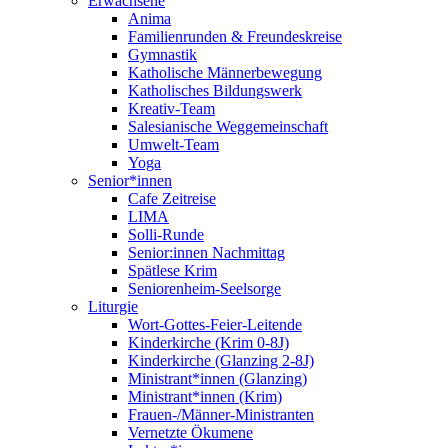
Erwachsene
Anima
Familienrunden & Freundeskreise
Gymnastik
Katholische Männerbewegung
Katholisches Bildungswerk
Kreativ-Team
Salesianische Weggemeinschaft
Umwelt-Team
Yoga
Senior*innen
Cafe Zeitreise
LIMA
Solli-Runde
Senior:innen Nachmittag
Spätlese Krim
Seniorenheim-Seelsorge
Liturgie
Wort-Gottes-Feier-Leitende
Kinderkirche (Krim 0-8J)
Kinderkirche (Glanzing 2-8J)
Ministrant*innen (Glanzing)
Ministrant*innen (Krim)
Frauen-/Männer-Ministranten
Vernetzte Ökumene