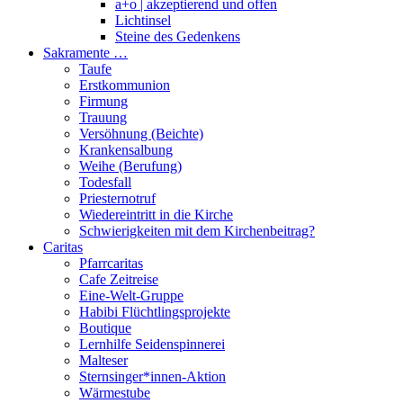
a+o | akzeptierend und offen
Lichtinsel
Steine des Gedenkens
Sakramente …
Taufe
Erstkommunion
Firmung
Trauung
Versöhnung (Beichte)
Krankensalbung
Weihe (Berufung)
Todesfall
Priesternotruf
Wiedereintritt in die Kirche
Schwierigkeiten mit dem Kirchenbeitrag?
Caritas
Pfarrcaritas
Cafe Zeitreise
Eine-Welt-Gruppe
Habibi Flüchtlingsprojekte
Boutique
Lernhilfe Seidenspinnerei
Malteser
Sternsinger*innen-Aktion
Wärmestube