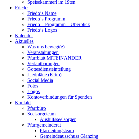
Speisekammerl im 19ten
Friedα
Friedα’s Name
Friedα’s Programm
Friedα – Programm – Überblick
Friedα’s Logos
Kalender
Aktuelles
Was uns bewegt(e)
Veranstaltungen
Pfarrblatt MITEINANDER
Verlautbarungen
Gottesdiensteinteilung
Liedpläne (Krim)
Social Media
Fotos
Logos
Kontoverbindungen für Spenden
Kontakt
Pfarrbüro
Seelsorgeteam
Aushilfsseelsorger
Pfarrgemeinderat
Pfarrleitungsteam
Gemeindeausschuss Glanzing