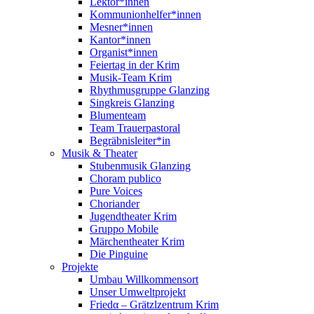
Lektor*innen
Kommunionhelfer*innen
Mesner*innen
Kantor*innen
Organist*innen
Feiertag in der Krim
Musik-Team Krim
Rhythmusgruppe Glanzing
Singkreis Glanzing
Blumenteam
Team Trauerpastoral
Begräbnisleiter*in
Musik & Theater
Stubenmusik Glanzing
Choram publico
Pure Voices
Choriander
Jugendtheater Krim
Gruppo Mobile
Märchentheater Krim
Die Pinguine
Projekte
Umbau Willkommensort
Unser Umweltprojekt
Friedα – Grätzlzentrum Krim