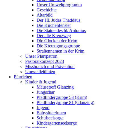
Unser Umweltprogramm
Geschichte
Altarbild
Der Hl. Judas Thaddäus
Die Kirchenfenster
Die Statue des hl. Antonius
Der alte Kreuzweg
Die Glocken der Krim
Die Kreuzigungsgruppe
Straßennamen in der Krim
Unser Pfarrpatron
Pastoralkonzept 2023
Missbrauch und Prävention
Umweltleitlinien
Pfarrleben
Kinder & Jugend
Mäusetreff Glanzing
Jungschar
Pfadfindergruppe 58 (Krim)
Pfadfindergruppe 81 (Glanzing)
Jugend
Babysitter:innen
Schulseelsorge
Kindergartenseelsorge