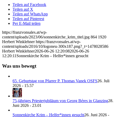
Teilen auf Facebook
Teilen auf X
Teilen auf WhatsApp
Teilen auf Pinterest
Per E-Mail teilen
https://franzvonsales.at/wp-
content/uploads/2023/06/sonnenkirche_krim_titel.jpg
864
1920
Herbert Winklehner
https://franzvonsales.at/wp-
content/uploads/2016/10/logoneu-300x187.png?_t=1478028586
Herbert Winklehner
2026-06-26 12:20:08
2026-06-26
12:20:11
Sonnenkirche Krim – Helfer*innen gesucht
Was uns bewegt
65. Geburtstag von Pfarrer P. Thomas Vanek OSFS
26. Juli
2026 - 15.57
75-jähriges Priesterjubiläum von Georg Béres in Glanzing
28.
Juni 2026 - 23.01
Sonnenkirche Krim – Helfer*innen gesucht
26. Juni 2026 -