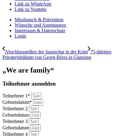
Link zu WhatsApp
Link zu Youtube
Missbrauch & Prävention
Wünsche und Anregungen
Impressum & Datenschutz
Login
Abschlussgrillen der Jungschar in der Krim
75-jähriges
Priesterjubiläum von Georg Béres in Glanzing
„We are family“
Teilnehmer anmelden
Teilnehmer 1*
Geburtsdatum*
Teilnehmer 2
Geburtsdatum
Teilnehmer 3
Geburtsdatum
Teilnehmer 4