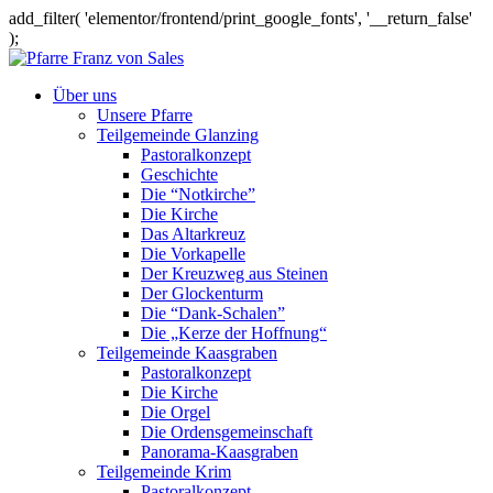
add_filter( 'elementor/frontend/print_google_fonts', '__return_false'
);
Über uns
Unsere Pfarre
Teilgemeinde Glanzing
Pastoralkonzept
Geschichte
Die “Notkirche”
Die Kirche
Das Altarkreuz
Die Vorkapelle
Der Kreuzweg aus Steinen
Der Glockenturm
Die “Dank-Schalen”
Die „Kerze der Hoffnung“
Teilgemeinde Kaasgraben
Pastoralkonzept
Die Kirche
Die Orgel
Die Ordensgemeinschaft
Panorama-Kaasgraben
Teilgemeinde Krim
Pastoralkonzept