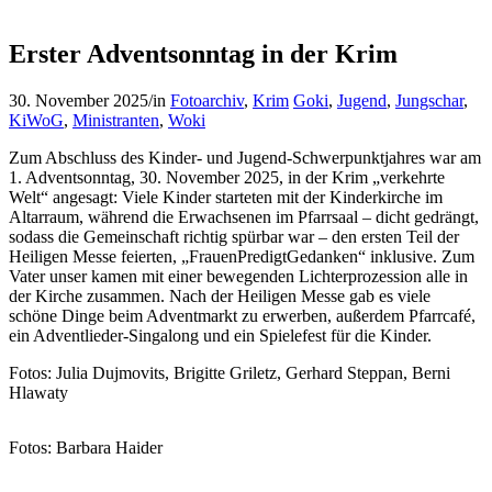
Erster Adventsonntag in der Krim
30. November 2025
/
in
Fotoarchiv
,
Krim
Goki
,
Jugend
,
Jungschar
,
KiWoG
,
Ministranten
,
Woki
Zum Abschluss des Kinder- und Jugend-Schwerpunktjahres war am
1. Adventsonntag, 30. November 2025, in der Krim „verkehrte
Welt“ angesagt: Viele Kinder starteten mit der Kinderkirche im
Altarraum, während die Erwachsenen im Pfarrsaal – dicht gedrängt,
sodass die Gemeinschaft richtig spürbar war – den ersten Teil der
Heiligen Messe feierten, „FrauenPredigtGedanken“ inklusive. Zum
Vater unser kamen mit einer bewegenden Lichterprozession alle in
der Kirche zusammen. Nach der Heiligen Messe gab es viele
schöne Dinge beim Adventmarkt zu erwerben, außerdem Pfarrcafé,
ein Adventlieder-Singalong und ein Spielefest für die Kinder.
Fotos: Julia Dujmovits, Brigitte Griletz, Gerhard Steppan, Berni
Hlawaty
Fotos: Barbara Haider