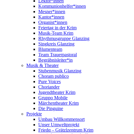
Lektor*innen
Kommunionhelfer*innen
Mesner*innen
Kantor*innen
Organist*innen
Feiertag in der Krim
Musik-Team Krim
Rhythmusgruppe Glanzing
Singkreis Glanzing
Blumenteam
Team Trauerpastoral
Begräbnisleiter*in
Musik & Theater
Stubenmusik Glanzing
Choram publico
Pure Voices
Choriander
Jugendtheater Krim
Gruppo Mobile
Märchentheater Krim
Die Pinguine
Projekte
Umbau Willkommensort
Unser Umweltprojekt
Friedα – Grätzlzentrum Krim