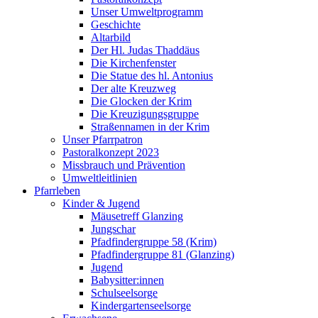
Unser Umweltprogramm
Geschichte
Altarbild
Der Hl. Judas Thaddäus
Die Kirchenfenster
Die Statue des hl. Antonius
Der alte Kreuzweg
Die Glocken der Krim
Die Kreuzigungsgruppe
Straßennamen in der Krim
Unser Pfarrpatron
Pastoralkonzept 2023
Missbrauch und Prävention
Umweltleitlinien
Pfarrleben
Kinder & Jugend
Mäusetreff Glanzing
Jungschar
Pfadfindergruppe 58 (Krim)
Pfadfindergruppe 81 (Glanzing)
Jugend
Babysitter:innen
Schulseelsorge
Kindergartenseelsorge