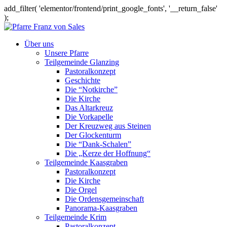
add_filter( 'elementor/frontend/print_google_fonts', '__return_false'
);
Über uns
Unsere Pfarre
Teilgemeinde Glanzing
Pastoralkonzept
Geschichte
Die “Notkirche”
Die Kirche
Das Altarkreuz
Die Vorkapelle
Der Kreuzweg aus Steinen
Der Glockenturm
Die “Dank-Schalen”
Die „Kerze der Hoffnung“
Teilgemeinde Kaasgraben
Pastoralkonzept
Die Kirche
Die Orgel
Die Ordensgemeinschaft
Panorama-Kaasgraben
Teilgemeinde Krim
Pastoralkonzept