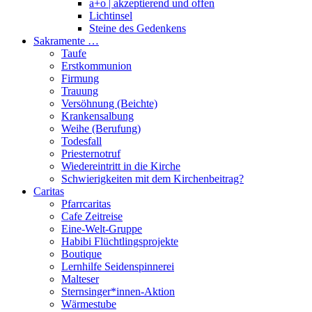
a+o | akzeptierend und offen
Lichtinsel
Steine des Gedenkens
Sakramente …
Taufe
Erstkommunion
Firmung
Trauung
Versöhnung (Beichte)
Krankensalbung
Weihe (Berufung)
Todesfall
Priesternotruf
Wiedereintritt in die Kirche
Schwierigkeiten mit dem Kirchenbeitrag?
Caritas
Pfarrcaritas
Cafe Zeitreise
Eine-Welt-Gruppe
Habibi Flüchtlingsprojekte
Boutique
Lernhilfe Seidenspinnerei
Malteser
Sternsinger*innen-Aktion
Wärmestube