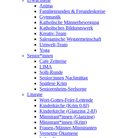
Erwachsene
Anima
Familienrunden & Freundeskreise
Gymnastik
Katholische Männerbewegung
Katholisches Bildungswerk
Kreativ-Team
Salesianische Weggemeinschaft
Umwelt-Team
Yoga
Senior*innen
Cafe Zeitreise
LIMA
Solli-Runde
Senior:innen Nachmittag
Spätlese Krim
Seniorenheim-Seelsorge
Liturgie
Wort-Gottes-Feier-Leitende
Kinderkirche (Krim 0-8J)
Kinderkirche (Glanzing 2-8J)
Ministrant*innen (Glanzing)
Ministrant*innen (Krim)
Frauen-/Männer-Ministranten
Vernetzte Ökumene