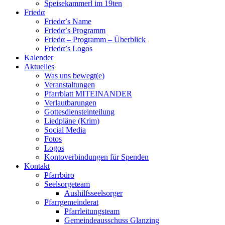
Speisekammerl im 19ten
Friedα
Friedα’s Name
Friedα’s Programm
Friedα – Programm – Überblick
Friedα’s Logos
Kalender
Aktuelles
Was uns bewegt(e)
Veranstaltungen
Pfarrblatt MITEINANDER
Verlautbarungen
Gottesdiensteinteilung
Liedpläne (Krim)
Social Media
Fotos
Logos
Kontoverbindungen für Spenden
Kontakt
Pfarrbüro
Seelsorgeteam
Aushilfsseelsorger
Pfarrgemeinderat
Pfarrleitungsteam
Gemeindeausschuss Glanzing