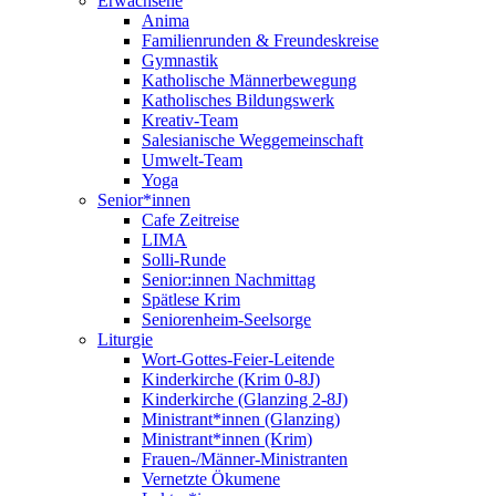
Erwachsene
Anima
Familienrunden & Freundeskreise
Gymnastik
Katholische Männerbewegung
Katholisches Bildungswerk
Kreativ-Team
Salesianische Weggemeinschaft
Umwelt-Team
Yoga
Senior*innen
Cafe Zeitreise
LIMA
Solli-Runde
Senior:innen Nachmittag
Spätlese Krim
Seniorenheim-Seelsorge
Liturgie
Wort-Gottes-Feier-Leitende
Kinderkirche (Krim 0-8J)
Kinderkirche (Glanzing 2-8J)
Ministrant*innen (Glanzing)
Ministrant*innen (Krim)
Frauen-/Männer-Ministranten
Vernetzte Ökumene