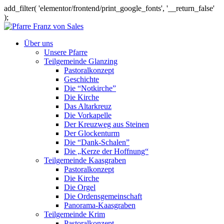
add_filter( 'elementor/frontend/print_google_fonts', '__return_false'
);
Über uns
Unsere Pfarre
Teilgemeinde Glanzing
Pastoralkonzept
Geschichte
Die “Notkirche”
Die Kirche
Das Altarkreuz
Die Vorkapelle
Der Kreuzweg aus Steinen
Der Glockenturm
Die “Dank-Schalen”
Die „Kerze der Hoffnung“
Teilgemeinde Kaasgraben
Pastoralkonzept
Die Kirche
Die Orgel
Die Ordensgemeinschaft
Panorama-Kaasgraben
Teilgemeinde Krim
Pastoralkonzept