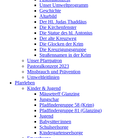
Unser Umweltprogramm
Geschichte
Altarbild
Der Hl. Judas Thaddäus
Die Kirchenfenster
Die Statue des hl. Antonius
Der alte Kreuzweg
Die Glocken der Krim
Die Kreuzigungsgruppe
Straßennamen in der Krim
Unser Pfarrpatron
Pastoralkonzept 2023
Missbrauch und Prävention
Umweltleitlinien
Pfarrleben
Kinder & Jugend
Mäusetreff Glanzing
Jungschar
Pfadfindergruppe 58 (Krim)
Pfadfindergruppe 81 (Glanzing)
Jugend
Babysitter:innen
Schulseelsorge
Kindergartenseelsorge