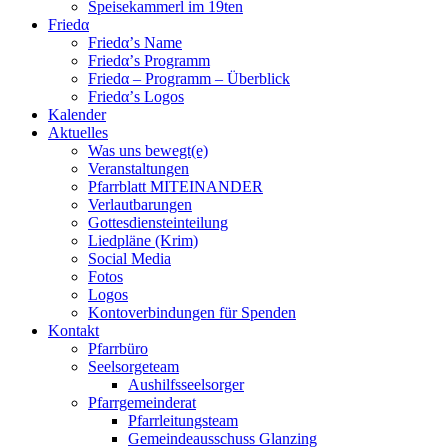
Speisekammerl im 19ten
Friedα
Friedα’s Name
Friedα’s Programm
Friedα – Programm – Überblick
Friedα’s Logos
Kalender
Aktuelles
Was uns bewegt(e)
Veranstaltungen
Pfarrblatt MITEINANDER
Verlautbarungen
Gottesdiensteinteilung
Liedpläne (Krim)
Social Media
Fotos
Logos
Kontoverbindungen für Spenden
Kontakt
Pfarrbüro
Seelsorgeteam
Aushilfsseelsorger
Pfarrgemeinderat
Pfarrleitungsteam
Gemeindeausschuss Glanzing