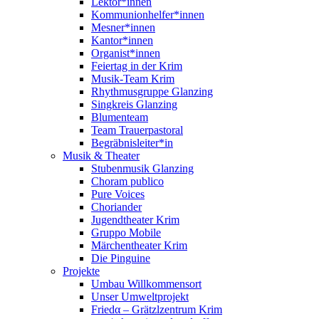
Lektor*innen
Kommunionhelfer*innen
Mesner*innen
Kantor*innen
Organist*innen
Feiertag in der Krim
Musik-Team Krim
Rhythmusgruppe Glanzing
Singkreis Glanzing
Blumenteam
Team Trauerpastoral
Begräbnisleiter*in
Musik & Theater
Stubenmusik Glanzing
Choram publico
Pure Voices
Choriander
Jugendtheater Krim
Gruppo Mobile
Märchentheater Krim
Die Pinguine
Projekte
Umbau Willkommensort
Unser Umweltprojekt
Friedα – Grätzlzentrum Krim