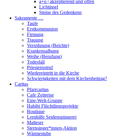
a+o | akzeptierend und offen
Lichtinsel
Steine des Gedenkens
Sakramente …
Taufe
Erstkommunion
Firmung
Trauung
Versöhnung (Beichte)
Krankensalbung
Weihe (Berufung)
Todesfall
Priesternotruf
Wiedereintritt in die Kirche
Schwierigkeiten mit dem Kirchenbeitrag?
Caritas
Pfarrcaritas
Cafe Zeitreise
Eine-Welt-Gruppe
Habibi Flüchtlingsprojekte
Boutique
Lernhilfe Seidenspinnerei
Malteser
Sternsinger*innen-Aktion
Wärmestube