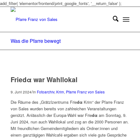
add_filter( 'elementor/frontend/print_google_fonts', '__return_false' );
Was die Pfarre bewegt
Friedα war Wahllokal
/
9. Juni 2024
in
Fotoarchiv
,
Krim
,
Pfarre Franz von Sales
Die Räume des „Grätzlzentrums Frie
d
α
Krim“ der Pfarre Franz
von Sales wurden bereits von zahlreichen Veranstaltungen
genützt. Anlässlich der Europa-Wahl war Frie
d
α
am Sonntag, 9.
Juni 2024, nun auch Wahllokal und zog an die 2000 Personen an.
Mit freundlichen Gemeindemitgliedern als Ordner:innen und
einem ganztägigen Wahlcafé ergaben sich viele gute Gespräche