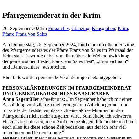
Pfarrgemeinderat in der Krim
26. September 2024
/
in
Fotoarchiv
,
Glanzing
,
Kaasgraben
,
Krim
,
Pfarre Franz von Sales
Am Donnerstag, 26. September 2024, fand eine öffentliche Sitzung
des Pfarrgemeinderates der Pfarre Franz von Sales im Pfarrsaal der
Krim statt. Es wurde dabei vor allem über die Weiterentwicklung
der gemeinsamen Feste „Franz von Sales Fest“, „Fronleichnam“
und „Jahresschluss“ gesprochen.
Ebenfalls wurden personelle Veränderungen bekantgegeben:
PERSONALÄNDERUNGEN IM PFARRGEMEINDERAT
UND GEMEINDEAUSSCHUSS KAASGRABEN
Anna Sagemüller
schreibt uns: „Im September habe ich mit einer
Ausbildung zusätzlich zu meiner regulären Arbeit begonnen und
musste leider feststellen, dass sich eine aktive Mitarbeit in den
Pfarrgremien nicht mehr ausgehen wird. Somit habe ich schweren
Herzens beschlossen, mein Amt niederzulegen. Ich möchte mich bei
euch allen für diese schöne Zeit bedanken, aus der ich sehr viel
mitnehmen und lernen konnte.“
Walter Frei
ist unser neues Mitglied. Er möchte sich weiterhin im