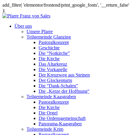
add_filter( 'elementor/frontend/print_google_fonts', '__return_false'
);
Über uns
Unsere Pfarre
Teilgemeinde Glanzing
Pastoralkonzept
Geschichte
Die “Notkirche”
Die Kirche
Das Altarkreuz
Die Vorkapelle
Der Kreuzweg aus Steinen
Der Glockenturm
Die “Dank-Schalen”
Die „Kerze der Hoffnung“
Teilgemeinde Kaasgraben
Pastoralkonzept
Die Kirche
Die Orgel
Die Ordensgemeinschaft
Panorama-Kaasgraben
Teilgemeinde Krim
Pastoralkonzept