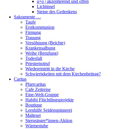
a+o | akzeptierend und offen
Lichtinsel
Steine des Gedenkens
Sakramente …
Taufe
Erstkommunion
Firmung
Trauung
Versöhnung (Beichte)
Krankensalbung
Weihe (Berufung)
Todesfall
Priesternotruf
Wiedereintritt in die Kirche
Schwierigkeiten mit dem Kirchenbeitrag?
Caritas
Pfarrcaritas
Cafe Zeitreise
Eine-Welt-Gruppe
Habibi Flüchtlingsprojekte
Boutique
Lernhilfe Seidenspinnerei
Malteser
Sternsinger*innen-Aktion
Wärmestube