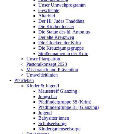
Unser Umweltprogramm
Geschichte
Altarbild
Der Hl. Judas Thaddäus
Die Kirchenfenster
Die Statue des hl. Antonius
Der alte Kreuzweg
Die Glocken der Krim
Die Kreuzigungsgruppe
Straßennamen in der Krim
Unser Pfarrpatron
Pastoralkonzept 2023
Missbrauch und Prävention
Umweltleitlinien
Pfarrleben
Kinder & Jugend
Mäusetreff Glanzing
Jungschar
Pfadfindergruppe 58 (Krim)
Pfadfindergruppe 81 (Glanzing)
Jugend
Babysitter:innen
Schulseelsorge
Kindergartenseelsorge