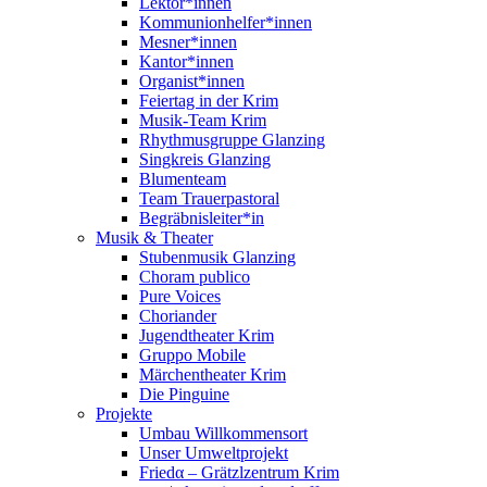
Lektor*innen
Kommunionhelfer*innen
Mesner*innen
Kantor*innen
Organist*innen
Feiertag in der Krim
Musik-Team Krim
Rhythmusgruppe Glanzing
Singkreis Glanzing
Blumenteam
Team Trauerpastoral
Begräbnisleiter*in
Musik & Theater
Stubenmusik Glanzing
Choram publico
Pure Voices
Choriander
Jugendtheater Krim
Gruppo Mobile
Märchentheater Krim
Die Pinguine
Projekte
Umbau Willkommensort
Unser Umweltprojekt
Friedα – Grätzlzentrum Krim