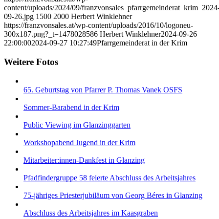
content/uploads/2024/09/franzvonsales_pfarrgemeinderat_krim_2024
09-26.jpg
1500
2000
Herbert Winklehner
https://franzvonsales.at/wp-content/uploads/2016/10/logoneu-
300x187.png?_t=1478028586
Herbert Winklehner
2024-09-26
22:00:00
2024-09-27 10:27:49
Pfarrgemeinderat in der Krim
Weitere Fotos
65. Geburtstag von Pfarrer P. Thomas Vanek OSFS
Sommer-Barabend in der Krim
Public Viewing im Glanzinggarten
Workshopabend Jugend in der Krim
Mitarbeiter:innen-Dankfest in Glanzing
Pfadfindergruppe 58 feierte Abschluss des Arbeitsjahres
75-jähriges Priesterjubiläum von Georg Béres in Glanzing
Abschluss des Arbeitsjahres im Kaasgraben