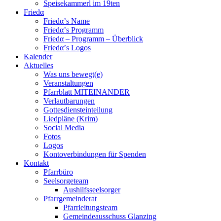
Speisekammerl im 19ten
Friedα
Friedα’s Name
Friedα’s Programm
Friedα – Programm – Überblick
Friedα’s Logos
Kalender
Aktuelles
Was uns bewegt(e)
Veranstaltungen
Pfarrblatt MITEINANDER
Verlautbarungen
Gottesdiensteinteilung
Liedpläne (Krim)
Social Media
Fotos
Logos
Kontoverbindungen für Spenden
Kontakt
Pfarrbüro
Seelsorgeteam
Aushilfsseelsorger
Pfarrgemeinderat
Pfarrleitungsteam
Gemeindeausschuss Glanzing