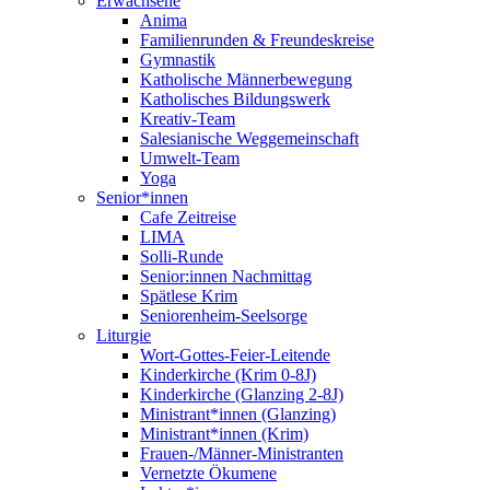
Erwachsene
Anima
Familienrunden & Freundeskreise
Gymnastik
Katholische Männerbewegung
Katholisches Bildungswerk
Kreativ-Team
Salesianische Weggemeinschaft
Umwelt-Team
Yoga
Senior*innen
Cafe Zeitreise
LIMA
Solli-Runde
Senior:innen Nachmittag
Spätlese Krim
Seniorenheim-Seelsorge
Liturgie
Wort-Gottes-Feier-Leitende
Kinderkirche (Krim 0-8J)
Kinderkirche (Glanzing 2-8J)
Ministrant*innen (Glanzing)
Ministrant*innen (Krim)
Frauen-/Männer-Ministranten
Vernetzte Ökumene