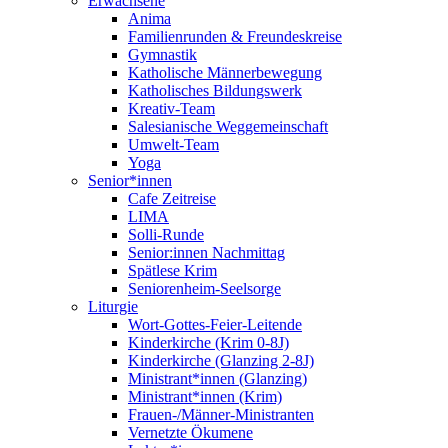
Erwachsene
Anima
Familienrunden & Freundeskreise
Gymnastik
Katholische Männerbewegung
Katholisches Bildungswerk
Kreativ-Team
Salesianische Weggemeinschaft
Umwelt-Team
Yoga
Senior*innen
Cafe Zeitreise
LIMA
Solli-Runde
Senior:innen Nachmittag
Spätlese Krim
Seniorenheim-Seelsorge
Liturgie
Wort-Gottes-Feier-Leitende
Kinderkirche (Krim 0-8J)
Kinderkirche (Glanzing 2-8J)
Ministrant*innen (Glanzing)
Ministrant*innen (Krim)
Frauen-/Männer-Ministranten
Vernetzte Ökumene