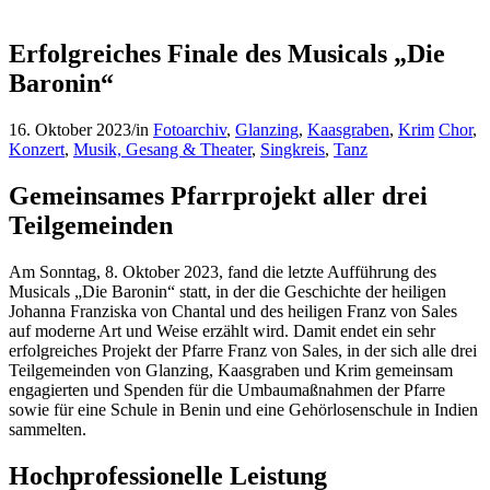
Erfolgreiches Finale des Musicals „Die
Baronin“
16. Oktober 2023
/
in
Fotoarchiv
,
Glanzing
,
Kaasgraben
,
Krim
Chor
,
Konzert
,
Musik, Gesang & Theater
,
Singkreis
,
Tanz
Gemeinsames Pfarrprojekt aller drei
Teilgemeinden
Am Sonntag, 8. Oktober 2023, fand die letzte Aufführung des
Musicals „Die Baronin“ statt, in der die Geschichte der heiligen
Johanna Franziska von Chantal und des heiligen Franz von Sales
auf moderne Art und Weise erzählt wird. Damit endet ein sehr
erfolgreiches Projekt der Pfarre Franz von Sales, in der sich alle drei
Teilgemeinden von Glanzing, Kaasgraben und Krim gemeinsam
engagierten und Spenden für die Umbaumaßnahmen der Pfarre
sowie für eine Schule in Benin und eine Gehörlosenschule in Indien
sammelten.
Hochprofessionelle Leistung