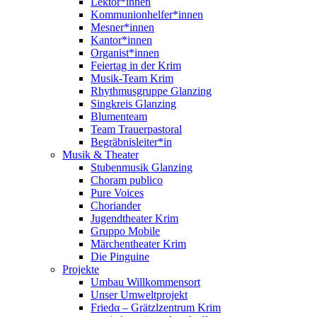
Lektor*innen
Kommunionhelfer*innen
Mesner*innen
Kantor*innen
Organist*innen
Feiertag in der Krim
Musik-Team Krim
Rhythmusgruppe Glanzing
Singkreis Glanzing
Blumenteam
Team Trauerpastoral
Begräbnisleiter*in
Musik & Theater
Stubenmusik Glanzing
Choram publico
Pure Voices
Choriander
Jugendtheater Krim
Gruppo Mobile
Märchentheater Krim
Die Pinguine
Projekte
Umbau Willkommensort
Unser Umweltprojekt
Friedα – Grätzlzentrum Krim