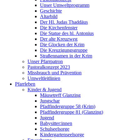
Unser Umweltprogramm
Geschichte
Altarbild
Der Hl. Judas Thaddäus
Die Kirchenfenster
Die Statue des hl. Antonius
Der alte Kreuzweg
Die Glocken der Krim
Die Kreuzigungsgruppe
Straßennamen in der Krim
Unser Pfarrpatron
Pastoralkonzept 2023
Missbrauch und Prävention
Umweltleitlinien
Pfarrleben
Kinder & Jugend
Mäusetreff Glanzing
Jungschar
Pfadfindergruppe 58 (Krim)
Pfadfindergruppe 81 (Glanzing)
Jugend
Babysitter:innen
Schulseelsorge
Kindergartenseelsorge