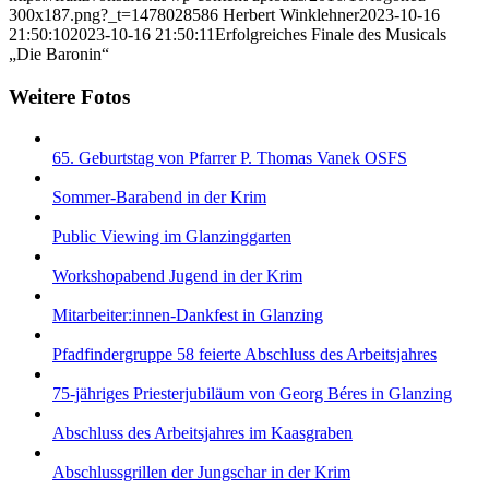
300x187.png?_t=1478028586
Herbert Winklehner
2023-10-16
21:50:10
2023-10-16 21:50:11
Erfolgreiches Finale des Musicals
„Die Baronin“
Weitere Fotos
65. Geburtstag von Pfarrer P. Thomas Vanek OSFS
Sommer-Barabend in der Krim
Public Viewing im Glanzinggarten
Workshopabend Jugend in der Krim
Mitarbeiter:innen-Dankfest in Glanzing
Pfadfindergruppe 58 feierte Abschluss des Arbeitsjahres
75-jähriges Priesterjubiläum von Georg Béres in Glanzing
Abschluss des Arbeitsjahres im Kaasgraben
Abschlussgrillen der Jungschar in der Krim