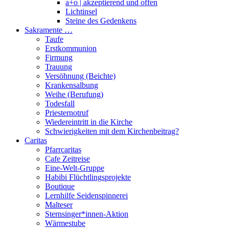
a+o | akzeptierend und offen
Lichtinsel
Steine des Gedenkens
Sakramente …
Taufe
Erstkommunion
Firmung
Trauung
Versöhnung (Beichte)
Krankensalbung
Weihe (Berufung)
Todesfall
Priesternotruf
Wiedereintritt in die Kirche
Schwierigkeiten mit dem Kirchenbeitrag?
Caritas
Pfarrcaritas
Cafe Zeitreise
Eine-Welt-Gruppe
Habibi Flüchtlingsprojekte
Boutique
Lernhilfe Seidenspinnerei
Malteser
Sternsinger*innen-Aktion
Wärmestube