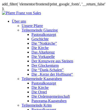
add_filter( 'elementor/frontend/print_google_fonts', '__return_false'
);
Über uns
Unsere Pfarre
Teilgemeinde Glanzing
Pastoralkonzept
Geschichte
Die “Notkirche”
Die Kirche
Das Altarkreuz
Die Vorkapelle
Der Kreuzweg aus Steinen
Der Glockenturm
Die “Dank-Schalen”
Die „Kerze der Hoffnung“
Teilgemeinde Kaasgraben
Pastoralkonzept
Die Kirche
Die Orgel
Die Ordensgemeinschaft
Panorama-Kaasgraben
Teilgemeinde Krim
Pastoralkonzept