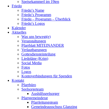
Speisekammerl im 19ten
Friedα
Friedα’s Name
Friedα’s Programm
Friedα – Programm – Überblick
Friedα’s Logos
Kalender
Aktuelles
Was uns bewegt(e)
Veranstaltungen
Pfarrblatt MITEINANDER
Verlautbarungen
Gottesdiensteinteilung
Liedpläne (Krim)
Social Media
Fotos
Logos
Kontoverbindungen für Spenden
Kontakt
Pfarrbüro
Seelsorgeteam
Aushilfsseelsorger
Pfarrgemeinderat
Pfarrleitungsteam
Gemeindeausschuss Glanzing