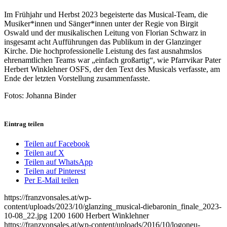
Im Frühjahr und Herbst 2023 begeisterte das Musical-Team, die
Musiker*innen und Sänger*innen unter der Regie von Birgit
Oswald und der musikalischen Leitung von Florian Schwarz in
insgesamt acht Aufführungen das Publikum in der Glanzinger
Kirche. Die hochprofessionelle Leistung des fast ausnahmslos
ehrenamtlichen Teams war „einfach großartig“, wie Pfarrvikar Pater
Herbert Winklehner OSFS, der den Text des Musicals verfasste, am
Ende der letzten Vorstellung zusammenfasste.
Fotos: Johanna Binder
Eintrag teilen
Teilen auf Facebook
Teilen auf X
Teilen auf WhatsApp
Teilen auf Pinterest
Per E-Mail teilen
https://franzvonsales.at/wp-
content/uploads/2023/10/glanzing_musical-diebaronin_finale_2023-
10-08_22.jpg
1200
1600
Herbert Winklehner
https://franzvonsales.at/wp-content/uploads/2016/10/logoneu-