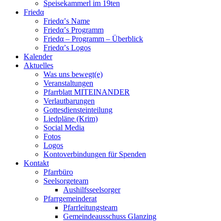
Speisekammerl im 19ten
Friedα
Friedα’s Name
Friedα’s Programm
Friedα – Programm – Überblick
Friedα’s Logos
Kalender
Aktuelles
Was uns bewegt(e)
Veranstaltungen
Pfarrblatt MITEINANDER
Verlautbarungen
Gottesdiensteinteilung
Liedpläne (Krim)
Social Media
Fotos
Logos
Kontoverbindungen für Spenden
Kontakt
Pfarrbüro
Seelsorgeteam
Aushilfsseelsorger
Pfarrgemeinderat
Pfarrleitungsteam
Gemeindeausschuss Glanzing