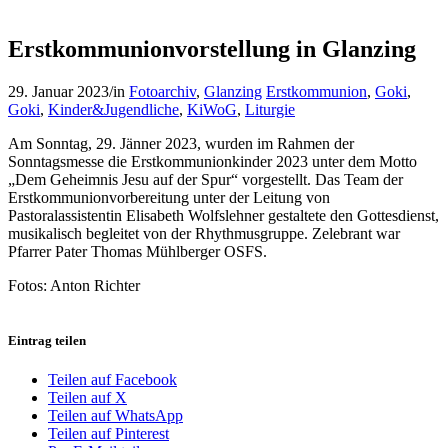
Erstkommunionvorstellung in Glanzing
29. Januar 2023
/
in
Fotoarchiv
,
Glanzing
Erstkommunion
,
Goki
,
Goki
,
Kinder&Jugendliche
,
KiWoG
,
Liturgie
Am Sonntag, 29. Jänner 2023, wurden im Rahmen der
Sonntagsmesse die Erstkommunionkinder 2023 unter dem Motto
„Dem Geheimnis Jesu auf der Spur“ vorgestellt. Das Team der
Erstkommunionvorbereitung unter der Leitung von
Pastoralassistentin Elisabeth Wolfslehner gestaltete den Gottesdienst,
musikalisch begleitet von der Rhythmusgruppe. Zelebrant war
Pfarrer Pater Thomas Mühlberger OSFS.
Fotos: Anton Richter
Eintrag teilen
Teilen auf Facebook
Teilen auf X
Teilen auf WhatsApp
Teilen auf Pinterest