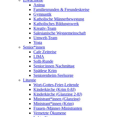
Erwachsene
Anima
Familienrunden & Freundeskreise
Gymnastik
Katholische Männerbewegung
Katholisches Bildungswerk
Kreativ-Team
Salesianische Weggemeinschaft
Umwelt-Team
Yoga
Senior*innen
Cafe Zeitreise
LIMA
Solli-Runde
Senior:innen Nachmittag
Spätlese Krim
Seniorenheim-Seelsorge
Liturgie
Wort-Gottes-Feier-Leitende
Kinderkirche (Krim 0-8J)
Kinderkirche (Glanzing 2-8J)
Ministrant*innen (Glanzing)
Ministrant*innen (Krim)
Frauen-/Männer-Ministranten
Vernetzte Ökumene