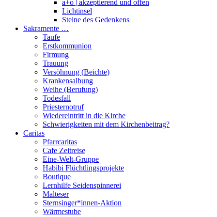
a+o | akzeptierend und offen
Lichtinsel
Steine des Gedenkens
Sakramente …
Taufe
Erstkommunion
Firmung
Trauung
Versöhnung (Beichte)
Krankensalbung
Weihe (Berufung)
Todesfall
Priesternotruf
Wiedereintritt in die Kirche
Schwierigkeiten mit dem Kirchenbeitrag?
Caritas
Pfarrcaritas
Cafe Zeitreise
Eine-Welt-Gruppe
Habibi Flüchtlingsprojekte
Boutique
Lernhilfe Seidenspinnerei
Malteser
Sternsinger*innen-Aktion
Wärmestube