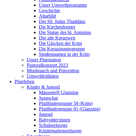
Unser Umweltprogramm
Geschichte
Altarbild
Der Hl. Judas Thaddäus
Die Kirchenfenster
Die Statue des hl. Antonius
Der alte Kreuzweg
Die Glocken der Krim
Die Kreuzigungsgruppe
Straßennamen in der Krim
Unser Pfarrpatron
Pastoralkonzept 2023
Missbrauch und Prävention
Umweltleitlinien
Pfarrleben
Kinder & Jugend
Mäusetreff Glanzing
Jungschar
Pfadfindergruppe 58 (Krim)
Pfadfindergruppe 81 (Glanzing)
Jugend
Babysitter:innen
Schulseelsorge
Kindergartenseelsorge