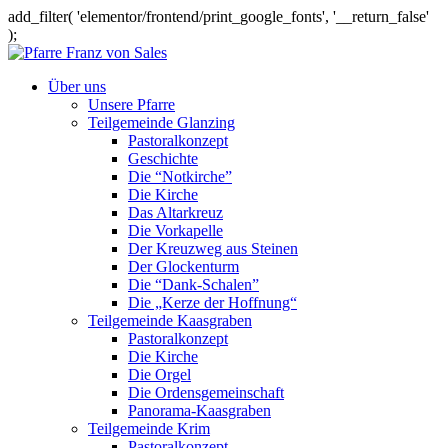
add_filter( 'elementor/frontend/print_google_fonts', '__return_false'
);
Über uns
Unsere Pfarre
Teilgemeinde Glanzing
Pastoralkonzept
Geschichte
Die “Notkirche”
Die Kirche
Das Altarkreuz
Die Vorkapelle
Der Kreuzweg aus Steinen
Der Glockenturm
Die “Dank-Schalen”
Die „Kerze der Hoffnung“
Teilgemeinde Kaasgraben
Pastoralkonzept
Die Kirche
Die Orgel
Die Ordensgemeinschaft
Panorama-Kaasgraben
Teilgemeinde Krim
Pastoralkonzept