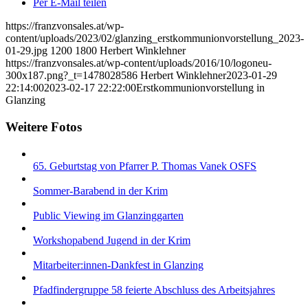
Per E-Mail teilen
https://franzvonsales.at/wp-
content/uploads/2023/02/glanzing_erstkommunionvorstellung_2023-
01-29.jpg
1200
1800
Herbert Winklehner
https://franzvonsales.at/wp-content/uploads/2016/10/logoneu-
300x187.png?_t=1478028586
Herbert Winklehner
2023-01-29
22:14:00
2023-02-17 22:22:00
Erstkommunionvorstellung in
Glanzing
Weitere Fotos
65. Geburtstag von Pfarrer P. Thomas Vanek OSFS
Sommer-Barabend in der Krim
Public Viewing im Glanzinggarten
Workshopabend Jugend in der Krim
Mitarbeiter:innen-Dankfest in Glanzing
Pfadfindergruppe 58 feierte Abschluss des Arbeitsjahres