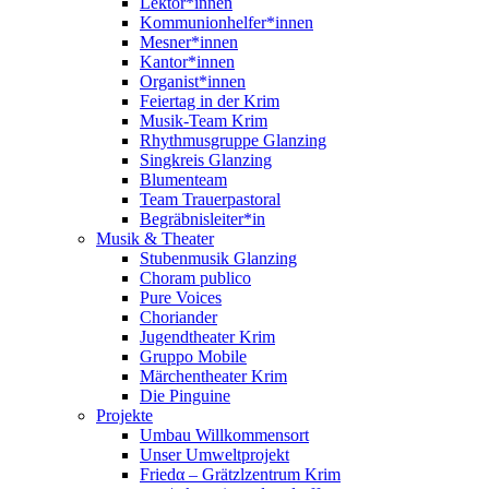
Lektor*innen
Kommunionhelfer*innen
Mesner*innen
Kantor*innen
Organist*innen
Feiertag in der Krim
Musik-Team Krim
Rhythmusgruppe Glanzing
Singkreis Glanzing
Blumenteam
Team Trauerpastoral
Begräbnisleiter*in
Musik & Theater
Stubenmusik Glanzing
Choram publico
Pure Voices
Choriander
Jugendtheater Krim
Gruppo Mobile
Märchentheater Krim
Die Pinguine
Projekte
Umbau Willkommensort
Unser Umweltprojekt
Friedα – Grätzlzentrum Krim