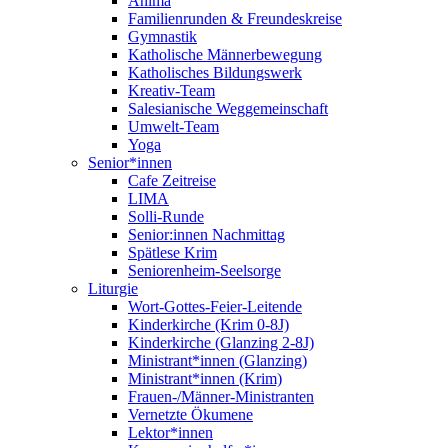
Anima
Familienrunden & Freundeskreise
Gymnastik
Katholische Männerbewegung
Katholisches Bildungswerk
Kreativ-Team
Salesianische Weggemeinschaft
Umwelt-Team
Yoga
Senior*innen
Cafe Zeitreise
LIMA
Solli-Runde
Senior:innen Nachmittag
Spätlese Krim
Seniorenheim-Seelsorge
Liturgie
Wort-Gottes-Feier-Leitende
Kinderkirche (Krim 0-8J)
Kinderkirche (Glanzing 2-8J)
Ministrant*innen (Glanzing)
Ministrant*innen (Krim)
Frauen-/Männer-Ministranten
Vernetzte Ökumene
Lektor*innen