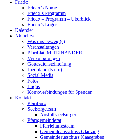
Friedα
Friedα’s Name
Friedα’s Programm
Friedα – Programm – Überblick
Friedα’s Logos
Kalender
Aktuelles
Was uns bewegt(e)
Veranstaltungen
Pfarrblatt MITEINANDER
Verlautbarungen
Gottesdiensteinteilung
Liedpläne (Krim)
Social Media
Fotos
Logos
Kontoverbindungen für Spenden
Kontakt
Pfarrbüro
Seelsorgeteam
Aushilfsseelsorger
Pfarrgemeinderat
Pfarrleitungsteam
Gemeindeausschuss Glanzing
Gemeindeausschuss Kaasgraben