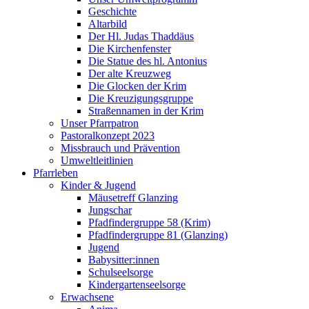
Geschichte
Altarbild
Der Hl. Judas Thaddäus
Die Kirchenfenster
Die Statue des hl. Antonius
Der alte Kreuzweg
Die Glocken der Krim
Die Kreuzigungsgruppe
Straßennamen in der Krim
Unser Pfarrpatron
Pastoralkonzept 2023
Missbrauch und Prävention
Umweltleitlinien
Pfarrleben
Kinder & Jugend
Mäusetreff Glanzing
Jungschar
Pfadfindergruppe 58 (Krim)
Pfadfindergruppe 81 (Glanzing)
Jugend
Babysitter:innen
Schulseelsorge
Kindergartenseelsorge
Erwachsene