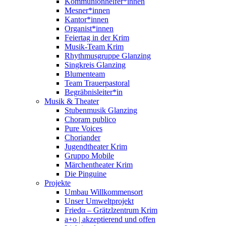
Kommunionhelfer*innen
Mesner*innen
Kantor*innen
Organist*innen
Feiertag in der Krim
Musik-Team Krim
Rhythmusgruppe Glanzing
Singkreis Glanzing
Blumenteam
Team Trauerpastoral
Begräbnisleiter*in
Musik & Theater
Stubenmusik Glanzing
Choram publico
Pure Voices
Choriander
Jugendtheater Krim
Gruppo Mobile
Märchentheater Krim
Die Pinguine
Projekte
Umbau Willkommensort
Unser Umweltprojekt
Friedα – Grätzlzentrum Krim
a+o | akzeptierend und offen