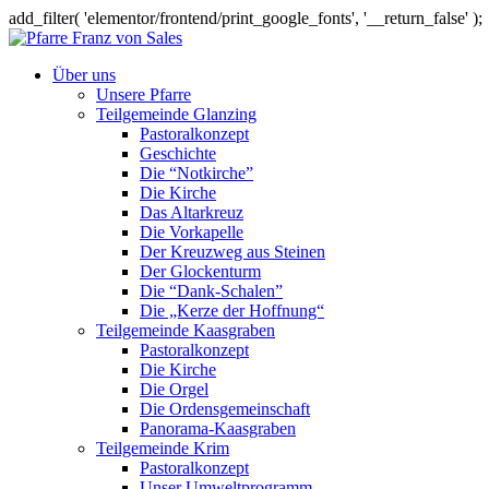
add_filter( 'elementor/frontend/print_google_fonts', '__return_false' );
Über uns
Unsere Pfarre
Teilgemeinde Glanzing
Pastoralkonzept
Geschichte
Die “Notkirche”
Die Kirche
Das Altarkreuz
Die Vorkapelle
Der Kreuzweg aus Steinen
Der Glockenturm
Die “Dank-Schalen”
Die „Kerze der Hoffnung“
Teilgemeinde Kaasgraben
Pastoralkonzept
Die Kirche
Die Orgel
Die Ordensgemeinschaft
Panorama-Kaasgraben
Teilgemeinde Krim
Pastoralkonzept
Unser Umweltprogramm