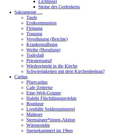
Lichtinsel
Steine des Gedenkens
Sakramente …
Taufe
Erstkommunion
Firmung
Trauung
Versöhnung (Beichte)
Krankensalbung
Weihe (Berufung)
Todesfall
Priesternotruf
Wiedereintritt in die Kirche
Schwierigkeiten mit dem Kirchenbeitrag?
Caritas
Pfarrcaritas
Cafe Zeitreise
Eine-Welt-Gruppe
Habibi Flüchtlingsprojekte
Boutique
Lernhilfe Seidenspinnerei
Malteser
Sternsinger*innen-Aktion
Wärmestube
Speisekammerl im 19ten