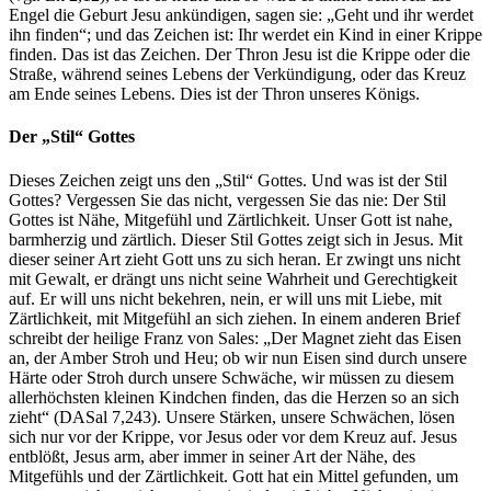
Engel die Geburt Jesu ankündigen, sagen sie: „Geht und ihr werdet
ihn finden“; und das Zeichen ist: Ihr werdet ein Kind in einer Krippe
finden. Das ist das Zeichen. Der Thron Jesu ist die Krippe oder die
Straße, während seines Lebens der Verkündigung, oder das Kreuz
am Ende seines Lebens. Dies ist der Thron unseres Königs.
Der „Stil“ Gottes
Dieses Zeichen zeigt uns den „Stil“ Gottes. Und was ist der Stil
Gottes? Vergessen Sie das nicht, vergessen Sie das nie: Der Stil
Gottes ist Nähe, Mitgefühl und Zärtlichkeit. Unser Gott ist nahe,
barmherzig und zärtlich. Dieser Stil Gottes zeigt sich in Jesus. Mit
dieser seiner Art zieht Gott uns zu sich heran. Er zwingt uns nicht
mit Gewalt, er drängt uns nicht seine Wahrheit und Gerechtigkeit
auf. Er will uns nicht bekehren, nein, er will uns mit Liebe, mit
Zärtlichkeit, mit Mitgefühl an sich ziehen. In einem anderen Brief
schreibt der heilige Franz von Sales: „Der Magnet zieht das Eisen
an, der Amber Stroh und Heu; ob wir nun Eisen sind durch unsere
Härte oder Stroh durch unsere Schwäche, wir müssen zu diesem
allerhöchsten kleinen Kindchen finden, das die Herzen so an sich
zieht“ (DASal 7,243). Unsere Stärken, unsere Schwächen, lösen
sich nur vor der Krippe, vor Jesus oder vor dem Kreuz auf. Jesus
entblößt, Jesus arm, aber immer in seiner Art der Nähe, des
Mitgefühls und der Zärtlichkeit. Gott hat ein Mittel gefunden, um