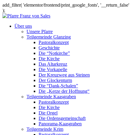
add_filter( 'elementor/frontend/print_google_fonts', '__return_false'
);
Über uns
Unsere Pfarre
Teilgemeinde Glanzing
Pastoralkonzept
Geschichte
Die “Notkirche”
Die Kirche
Das Altarkreuz
Die Vorkapelle
Der Kreuzweg aus Steinen
Der Glockenturm
Die “Dank-Schalen”
Die „Kerze der Hoffnung“
Teilgemeinde Kaasgraben
Pastoralkonzept
Die Kirche
Die Orgel
Die Ordensgemeinschaft
Panorama-Kaasgraben
Teilgemeinde Krim
Pastoralkonzept