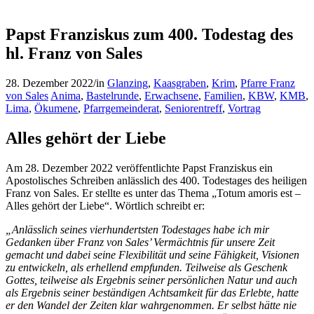
Papst Franziskus zum 400. Todestag des
hl. Franz von Sales
28. Dezember 2022
/
in
Glanzing
,
Kaasgraben
,
Krim
,
Pfarre Franz
von Sales
Anima
,
Bastelrunde
,
Erwachsene
,
Familien
,
KBW
,
KMB
,
Lima
,
Ökumene
,
Pfarrgemeinderat
,
Seniorentreff
,
Vortrag
Alles gehört der Liebe
Am 28. Dezember 2022 veröffentlichte Papst Franziskus ein
Apostolisches Schreiben anlässlich des 400. Todestages des heiligen
Franz von Sales. Er stellte es unter das Thema „Totum amoris est –
Alles gehört der Liebe“. Wörtlich schreibt er:
„Anlässlich seines vierhundertsten Todestages habe ich mir
Gedanken über Franz von Sales’ Vermächtnis für unsere Zeit
gemacht und dabei seine Flexibilität und seine Fähigkeit, Visionen
zu entwickeln, als erhellend empfunden. Teilweise als Geschenk
Gottes, teilweise als Ergebnis seiner persönlichen Natur und auch
als Ergebnis seiner beständigen Achtsamkeit für das Erlebte, hatte
er den Wandel der Zeiten klar wahrgenommen. Er selbst hätte nie