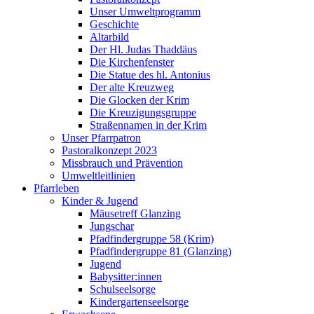
Unser Umweltprogramm
Geschichte
Altarbild
Der Hl. Judas Thaddäus
Die Kirchenfenster
Die Statue des hl. Antonius
Der alte Kreuzweg
Die Glocken der Krim
Die Kreuzigungsgruppe
Straßennamen in der Krim
Unser Pfarrpatron
Pastoralkonzept 2023
Missbrauch und Prävention
Umweltleitlinien
Pfarrleben
Kinder & Jugend
Mäusetreff Glanzing
Jungschar
Pfadfindergruppe 58 (Krim)
Pfadfindergruppe 81 (Glanzing)
Jugend
Babysitter:innen
Schulseelsorge
Kindergartenseelsorge