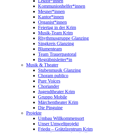
Lektor*innen
Kommunionhelfer*innen
Mesner*innen
Kantor*innen
Organist*innen
Feiertag in der Krim
Musik-Team Krim
Rhythmusgruppe Glanzing
Singkreis Glanzing
Blumenteam
Team Trauerpastoral
Begräbnisleiter*in
Musik & Theater
Stubenmusik Glanzing
Choram publico
Pure Voices
Choriander
Jugendtheater Krim
Gruppo Mobile
Märchentheater Krim
Die Pinguine
Projekte
Umbau Willkommensort
Unser Umweltprojekt
Friedα – Grätzlzentrum Krim