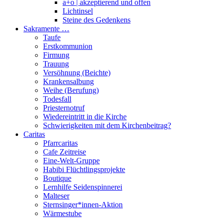
a+o | akzeptierend und offen
Lichtinsel
Steine des Gedenkens
Sakramente …
Taufe
Erstkommunion
Firmung
Trauung
Versöhnung (Beichte)
Krankensalbung
Weihe (Berufung)
Todesfall
Priesternotruf
Wiedereintritt in die Kirche
Schwierigkeiten mit dem Kirchenbeitrag?
Caritas
Pfarrcaritas
Cafe Zeitreise
Eine-Welt-Gruppe
Habibi Flüchtlingsprojekte
Boutique
Lernhilfe Seidenspinnerei
Malteser
Sternsinger*innen-Aktion
Wärmestube