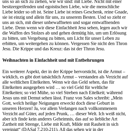
uns so an sich zu ziehen, wie wir sind: mit Liebe. Nicht mit einer
besitzergreifenden und egoistischen Liebe, wie die menschliche
Liebe leider so oft ist. Seine Liebe ist reines Geschenk, reine Gnade,
sie ist einzig und allein für uns, zu unserem Besten. Und so zieht er
uns an sich, mit dieser unbewaffneten und sogar entwaffnenden
Liebe. Denn wenn wir diese Einfachheit Jesu sehen, legen auch wir
die Waffen des Stolzes ab und gehen demütig hin, um um Erlösung
zu bitten, um Vergebung zu bitten, um Licht für unser Leben zu
erbitten, um weitergehen zu können. Vergessen Sie nicht den Thron
Jesu. Die Krippe und das Kreuz: das ist der Thron Jesu.
Weihnachten in Einfachheit und mit Entbehrungen
Ein weiterer Aspekt, der in der Krippe hervorsticht, ist die Armut –
wirklich, es gibt dort tatsächlich Armut – verstanden als Verzicht auf
alle weltlichen Eitelkeiten. Wenn wir das Geld sehen, das für
Eitelkeiten ausgegeben wird … so viel Geld für weltliche
Eitelkeiten; so viel Mühe, so viel Streben nach Eitelkeit; während
Jesus uns mit Demut sehen lässt. Franz von Sales schreibt: „Mein
Gott, welch heilige Neigungen erweckt doch diese Geburt in
unseren Herzen! Ja, vor allem Verlangen nach vollkommenem
Verzicht auf Güter, auf jeden Prunk, … dieser Welt. Ich weiß nicht,
aber ich finde kein anderes Geheimnis, das auf so liebliche Art
Zartheit mit Strenge, Liebe mit Kraft, Milde mit Rauheit in sich
vereinigt“ (DASal 7,210-211). All das sehen wir in der