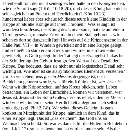
Elfenbeinthron, der nicht seinesgleichen hatte in den Königreichen,
wie die Schrift sagt (1 Kön 10,18-20), und dieser König hatte nichts
seinesgleichen an Pracht und Herrlichkeit (1 Kön 10,23);
hundertmal lieber aber schaue ich dieses teure kleine Kindlein in der
Krippe an als alle Könige auf ihren Thronen.“ Was er sagt, ist
wunderschön. Jesus, der König des Universums, hat nie auf einem
Thron gesessen, niemals: Er wurde in einem Stall geboren – wir
sehen es dort so dargestellt [mit Hinweis auf die Krippenszene in der
Halle Paul VI] –, in Windeln gewickelt und in eine Krippe gelegt;
und schließlich starb er am Kreuz und wurde, in ein Leinentuch
gewickelt, ins Grab gelegt. In der Tat legt der Evangelist Lukas bei
der Schilderung der Geburt Jesu großen Wert auf das Detail der
Krippe. Das bedeutet, dass sie nicht nur als logistisches Detail sehr
wichtig ist. Wie aber ist sie als symbolisches Element zu verstehen?
Um zu verstehen,
was für ein Messias
derjenige ist, der in
Bethlehem geboren wurde, was für ein König er ist,
wer Jesus ist
.
Wenn wir die Krippe sehen, auf das Kreuz blicken, sein Leben
betrachten, ein Leben der Einfachheit, können wir verstehen, wer
Jesus ist. Jesus ist der Sohn Gottes, der uns rettet, indem er Mensch
wird wie wir, indem er seine Herrlichkeit ablegt und sich selbst
erniedrigt (vgl. Phil 2,7-8). Wir sehen dieses Geheimnis ganz
konkret im Mittelpunkt der Krippe, nämlich in dem Kind, das in
einer Krippe liegt. Das ist „das Zeichen“, das Gott uns an
Weihnachten schenkt: So war es damals für die Hirten in Bethlehem
(vgl. Lk 2,12), so ist es heute und so wird es immer sein. Als die