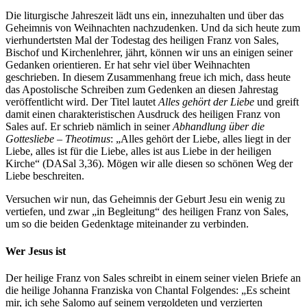
Die liturgische Jahreszeit lädt uns ein, innezuhalten und über das
Geheimnis von Weihnachten nachzudenken. Und da sich heute zum
vierhundertsten Mal der Todestag des heiligen Franz von Sales,
Bischof und Kirchenlehrer, jährt, können wir uns an einigen seiner
Gedanken orientieren. Er hat sehr viel über Weihnachten
geschrieben. In diesem Zusammenhang freue ich mich, dass heute
das Apostolische Schreiben zum Gedenken an diesen Jahrestag
veröffentlicht wird. Der Titel lautet
Alles gehört der Liebe
und greift
damit einen charakteristischen Ausdruck des heiligen Franz von
Sales auf. Er schrieb nämlich in seiner
Abhandlung über die
Gottesliebe – Theotimus
: „Alles gehört der Liebe, alles liegt in der
Liebe, alles ist für die Liebe, alles ist aus Liebe in der heiligen
Kirche“ (DASal 3,36). Mögen wir alle diesen so schönen Weg der
Liebe beschreiten.
Versuchen wir nun, das Geheimnis der Geburt Jesu ein wenig zu
vertiefen, und zwar „in Begleitung“ des heiligen Franz von Sales,
um so die beiden Gedenktage miteinander zu verbinden.
Wer Jesus ist
Der heilige Franz von Sales schreibt in einem seiner vielen Briefe an
die heilige Johanna Franziska von Chantal Folgendes: „Es scheint
mir, ich sehe Salomo auf seinem vergoldeten und verzierten