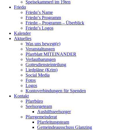
Speisekammerl im 19ten
Friedα
Friedα’s Name
Friedα’s Programm
Friedα – Programm – Überblick
Friedα’s Logos
Kalender
Aktuelles
Was uns bewegt(e)
Veranstaltungen
Pfarrblatt MITEINANDER
Verlautbarungen
Gottesdiensteinteilung
Liedpläne (Krim)
Social Media
Fotos
Logos
Kontoverbindungen für Spenden
Kontakt
Pfarrbüro
Seelsorgeteam
Aushilfsseelsorger
Pfarrgemeinderat
Pfarrleitungsteam
Gemeindeausschuss Glanzing