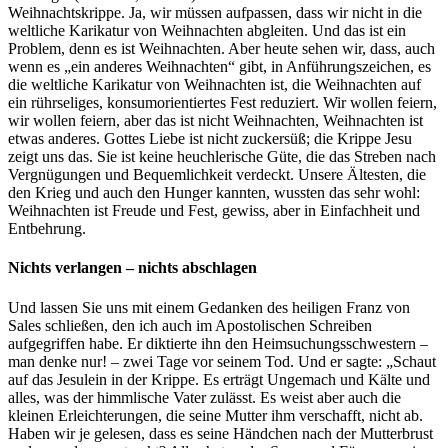
Weihnachtskrippe. Ja, wir müssen aufpassen, dass wir nicht in die
weltliche Karikatur von Weihnachten abgleiten. Und das ist ein
Problem, denn es ist Weihnachten. Aber heute sehen wir, dass, auch
wenn es „ein anderes Weihnachten“ gibt, in Anführungszeichen, es
die weltliche Karikatur von Weihnachten ist, die Weihnachten auf
ein rührseliges, konsumorientiertes Fest reduziert. Wir wollen feiern,
wir wollen feiern, aber das ist nicht Weihnachten, Weihnachten ist
etwas anderes. Gottes Liebe ist nicht zuckersüß; die Krippe Jesu
zeigt uns das. Sie ist keine heuchlerische Güte, die das Streben nach
Vergnügungen und Bequemlichkeit verdeckt. Unsere Ältesten, die
den Krieg und auch den Hunger kannten, wussten das sehr wohl:
Weihnachten ist Freude und Fest, gewiss, aber in Einfachheit und
Entbehrung.
Nichts verlangen – nichts abschlagen
Und lassen Sie uns mit einem Gedanken des heiligen Franz von
Sales schließen, den ich auch im Apostolischen Schreiben
aufgegriffen habe. Er diktierte ihn den Heimsuchungsschwestern –
man denke nur! – zwei Tage vor seinem Tod. Und er sagte: „Schaut
auf das Jesulein in der Krippe. Es erträgt Ungemach und Kälte und
alles, was der himmlische Vater zulässt. Es weist aber auch die
kleinen Erleichterungen, die seine Mutter ihm verschafft, nicht ab.
Haben wir je gelesen, dass es seine Händchen nach der Mutterbrust