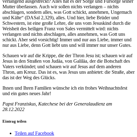
verlangend ausgestreckt? Alles hat es der Sorge und Fürsorge seiner
Mutter überlassen. Auch wir sollen nichts verlangen – nichts
abschlagen, sondern alles, was Gott schickt, annehmen, Ungemach
und Kälte“ (DASal 2,329), alles. Und hier, liebe Brüder und
Schwestern, ist eine große Lehre, die uns vom Jesuskind durch die
Weisheit des heiligen Franz von Sales vermittelt wird: nichts
verlangen und nichts abschlagen, alles annehmen, was Gott uns
schickt. Aber seid vorsichtig! Immer und nur aus Liebe, immer und
nur aus Liebe, denn Gott liebt uns und will immer nur unser Gutes.
Schauen wir auf die Krippe, die der Thron Jesu ist; schauen wir auf
Jesus in den Straßen von Judäa, von Galiläa, der die Botschaft des
Vaters verkündet; und schauen wir auf Jesus auf dem anderen
Thron, am Kreuz. Das ist es, was Jesus uns anbietet: die Straße, aber
das ist der Weg des Glücks.
Ihnen und Ihren Familien wünsche ich ein frohes Weihnachtsfest
und ein gutes neues Jahr!
Papst Franziskus, Katechese bei der Generalaudienz am
28.12.2022
Eintrag teilen
Teilen auf Facebook