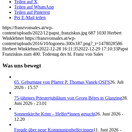
Teilen auf X
Teilen auf WhatsApp
Teilen auf Pinterest
Per E-Mail teilen
https://franzvonsales.at/wp-
content/uploads/2022/12/papst_franziskus.jpg
687
1030
Herbert
Winklehner
https://franzvonsales.at/wp-
content/uploads/2016/10/logoneu-300x187.png?_t=1478028586
Herbert Winklehner
2022-12-28 16:11:35
2022-12-29 17:10:33
Papst
Franziskus zum 400. Todestag des hl. Franz von Sales
Was uns bewegt
65. Geburtstag von Pfarrer P. Thomas Vanek OSFS
26. Juli
2026 - 15.57
75-jähriges Priesterjubiläum von Georg Béres in Glanzing
28.
Juni 2026 - 23.01
Sonnenkirche Krim – Helfer*innen gesucht
26. Juni 2026 -
12.20
Freude über neue Kommunionhelfer:innen
11. Juni 2026 -