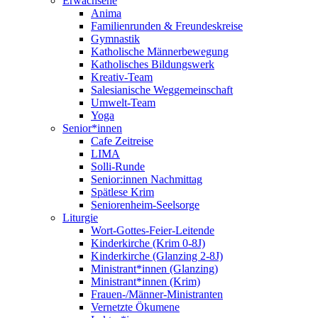
Erwachsene
Anima
Familienrunden & Freundeskreise
Gymnastik
Katholische Männerbewegung
Katholisches Bildungswerk
Kreativ-Team
Salesianische Weggemeinschaft
Umwelt-Team
Yoga
Senior*innen
Cafe Zeitreise
LIMA
Solli-Runde
Senior:innen Nachmittag
Spätlese Krim
Seniorenheim-Seelsorge
Liturgie
Wort-Gottes-Feier-Leitende
Kinderkirche (Krim 0-8J)
Kinderkirche (Glanzing 2-8J)
Ministrant*innen (Glanzing)
Ministrant*innen (Krim)
Frauen-/Männer-Ministranten
Vernetzte Ökumene