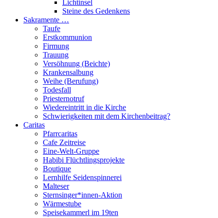
Lichtinsel
Steine des Gedenkens
Sakramente …
Taufe
Erstkommunion
Firmung
Trauung
Versöhnung (Beichte)
Krankensalbung
Weihe (Berufung)
Todesfall
Priesternotruf
Wiedereintritt in die Kirche
Schwierigkeiten mit dem Kirchenbeitrag?
Caritas
Pfarrcaritas
Cafe Zeitreise
Eine-Welt-Gruppe
Habibi Flüchtlingsprojekte
Boutique
Lernhilfe Seidenspinnerei
Malteser
Sternsinger*innen-Aktion
Wärmestube
Speisekammerl im 19ten