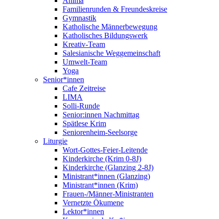
Anima
Familienrunden & Freundeskreise
Gymnastik
Katholische Männerbewegung
Katholisches Bildungswerk
Kreativ-Team
Salesianische Weggemeinschaft
Umwelt-Team
Yoga
Senior*innen
Cafe Zeitreise
LIMA
Solli-Runde
Senior:innen Nachmittag
Spätlese Krim
Seniorenheim-Seelsorge
Liturgie
Wort-Gottes-Feier-Leitende
Kinderkirche (Krim 0-8J)
Kinderkirche (Glanzing 2-8J)
Ministrant*innen (Glanzing)
Ministrant*innen (Krim)
Frauen-/Männer-Ministranten
Vernetzte Ökumene
Lektor*innen