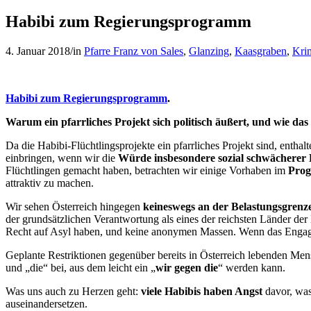
Habibi zum Regierungsprogramm
4. Januar 2018
/
in
Pfarre Franz von Sales
,
Glanzing
,
Kaasgraben
,
Kri
Habibi zum Regierungsprogramm
.
Warum ein pfarrliches Projekt sich politisch äußert, und wie das
Da die Habibi-Flüchtlingsprojekte ein pfarrliches Projekt sind, enthal
einbringen, wenn wir die
Würde insbesondere sozial schwächerer 
Flüchtlingen gemacht haben, betrachten wir einige Vorhaben im
Prog
attraktiv zu machen.
Wir sehen Österreich hingegen
keineswegs an der Belastungsgrenz
der grundsätzlichen Verantwortung als eines der reichsten Länder de
Recht auf Asyl haben, und keine anonymen Massen. Wenn das Engagem
Geplante Restriktionen gegenüber bereits in Österreich lebenden Men
und „die“ bei, aus dem leicht ein „
wir gegen die
“ werden kann.
Was uns auch zu Herzen geht:
viele Habibis haben Angst
davor, was
auseinandersetzen.