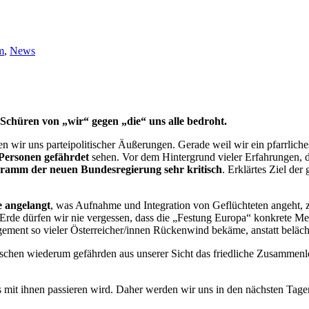
m
,
News
 Schüren von „wir“ gegen „die“ uns alle bedroht.
ten wir uns parteipolitischer Äußerungen. Gerade weil wir ein pfarrlich
Personen gefährdet
sehen. Vor dem Hintergrund vieler Erfahrungen, d
ramm der neuen Bundesregierung sehr kritisch
. Erklärtes Ziel der
e angelangt
, was Aufnahme und Integration von Geflüchteten angeht, 
r Erde dürfen wir nie vergessen, dass die „Festung Europa“ konkrete Me
ent so vieler Österreicher/innen Rückenwind bekäme, anstatt beläche
schen wiederum gefährden aus unserer Sicht das friedliche Zusammenleb
 mit ihnen passieren wird. Daher werden wir uns in den nächsten Tag