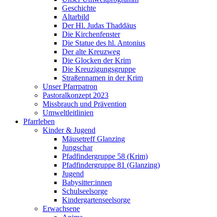
Geschichte
Altarbild
Der Hl. Judas Thaddäus
Die Kirchenfenster
Die Statue des hl. Antonius
Der alte Kreuzweg
Die Glocken der Krim
Die Kreuzigungsgruppe
Straßennamen in der Krim
Unser Pfarrpatron
Pastoralkonzept 2023
Missbrauch und Prävention
Umweltleitlinien
Pfarrleben
Kinder & Jugend
Mäusetreff Glanzing
Jungschar
Pfadfindergruppe 58 (Krim)
Pfadfindergruppe 81 (Glanzing)
Jugend
Babysitter:innen
Schulseelsorge
Kindergartenseelsorge
Erwachsene