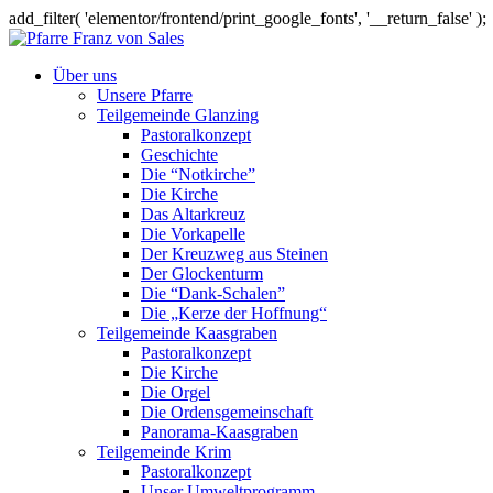
add_filter( 'elementor/frontend/print_google_fonts', '__return_false' );
Über uns
Unsere Pfarre
Teilgemeinde Glanzing
Pastoralkonzept
Geschichte
Die “Notkirche”
Die Kirche
Das Altarkreuz
Die Vorkapelle
Der Kreuzweg aus Steinen
Der Glockenturm
Die “Dank-Schalen”
Die „Kerze der Hoffnung“
Teilgemeinde Kaasgraben
Pastoralkonzept
Die Kirche
Die Orgel
Die Ordensgemeinschaft
Panorama-Kaasgraben
Teilgemeinde Krim
Pastoralkonzept
Unser Umweltprogramm