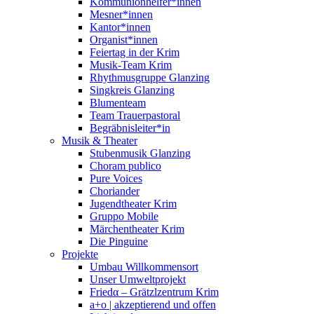
Kommunionhelfer*innen
Mesner*innen
Kantor*innen
Organist*innen
Feiertag in der Krim
Musik-Team Krim
Rhythmusgruppe Glanzing
Singkreis Glanzing
Blumenteam
Team Trauerpastoral
Begräbnisleiter*in
Musik & Theater
Stubenmusik Glanzing
Choram publico
Pure Voices
Choriander
Jugendtheater Krim
Gruppo Mobile
Märchentheater Krim
Die Pinguine
Projekte
Umbau Willkommensort
Unser Umweltprojekt
Friedα – Grätzlzentrum Krim
a+o | akzeptierend und offen