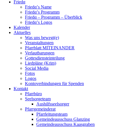
Friedα
Friedα’s Name
Friedα’s Programm
Friedα – Programm – Überblick
Friedα’s Logos
Kalender
Aktuelles
Was uns bewegt(e)
Veranstaltungen
Pfarrblatt MITEINANDER
Verlautbarungen
Gottesdiensteinteilung
Liedpläne (Krim)
Social Media
Fotos
Logos
Kontoverbindungen für Spenden
Kontakt
Pfarrbüro
Seelsorgeteam
Aushilfsseelsorger
Pfarrgemeinderat
Pfarrleitungsteam
Gemeindeausschuss Glanzing
Gemeindeausschuss Kaasgraben