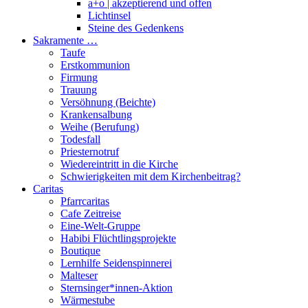
a+o | akzeptierend und offen
Lichtinsel
Steine des Gedenkens
Sakramente …
Taufe
Erstkommunion
Firmung
Trauung
Versöhnung (Beichte)
Krankensalbung
Weihe (Berufung)
Todesfall
Priesternotruf
Wiedereintritt in die Kirche
Schwierigkeiten mit dem Kirchenbeitrag?
Caritas
Pfarrcaritas
Cafe Zeitreise
Eine-Welt-Gruppe
Habibi Flüchtlingsprojekte
Boutique
Lernhilfe Seidenspinnerei
Malteser
Sternsinger*innen-Aktion
Wärmestube