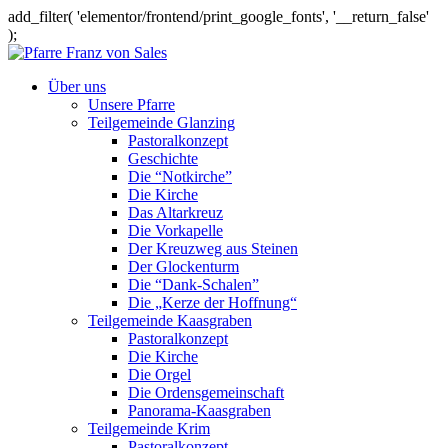
add_filter( 'elementor/frontend/print_google_fonts', '__return_false'
);
Über uns
Unsere Pfarre
Teilgemeinde Glanzing
Pastoralkonzept
Geschichte
Die “Notkirche”
Die Kirche
Das Altarkreuz
Die Vorkapelle
Der Kreuzweg aus Steinen
Der Glockenturm
Die “Dank-Schalen”
Die „Kerze der Hoffnung“
Teilgemeinde Kaasgraben
Pastoralkonzept
Die Kirche
Die Orgel
Die Ordensgemeinschaft
Panorama-Kaasgraben
Teilgemeinde Krim
Pastoralkonzept