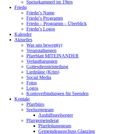
Speisekammerl im 19ten
Friedα
Friedα’s Name
Friedα’s Programm
Friedα – Programm – Überblick
Friedα’s Logos
Kalender
Aktuelles
Was uns bewegt(e)
Veranstaltungen
Pfarrblatt MITEINANDER
Verlautbarungen
Gottesdiensteinteilung
Liedpläne (Krim)
Social Media
Fotos
Logos
Kontoverbindungen für Spenden
Kontakt
Pfarrbüro
Seelsorgeteam
Aushilfsseelsorger
Pfarrgemeinderat
Pfarrleitungsteam
Gemeindeausschuss Glanzing