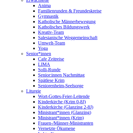
Erwachsene
Anima
Familienrunden & Freundeskreise
Gymnastik
Katholische Männerbewegung
Katholisches Bildungswerk
Kreativ-Team
Salesianische Weggemeinschaft
Umwelt-Team
Yoga
Senior*innen
Cafe Zeitreise
LIMA
Solli-Runde
Senior:innen Nachmittag
Spätlese Krim
Seniorenheim-Seelsorge
Liturgie
Wort-Gottes-Feier-Leitende
Kinderkirche (Krim 0-8J)
Kinderkirche (Glanzing 2-8J)
Ministrant*innen (Glanzing)
Ministrant*innen (Krim)
Frauen-/Männer-Ministranten
Vernetzte Ökumene