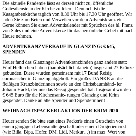
Die aktuelle Pandemie lässt es derzeit nicht zu, öffentliche
Gottesdienste in der Kirche zu feiern. Dennoch ist die
Kaasgrabenkirche täglich von 8.30 Uhr bis 17.30 Uhr geöffnet. Wir
laden Sie zum Beten und Verweilen vor dem Adventskranz ein.
Gerne können Sie einen Adventkalender mit Sprüchen des hl. Franz
von Sales und eine Adventskerze für das persönliche Gebet mit nach
Hause nehmen.
ADVENTKRANZVERKAUF IN GLANZING: € 645,-
SPENDEN
Heuer fand das Glanzinger Adventkranzbinden ganz anders statt:
Fünf Helferchen haben (hauptsächlich daheim) insgesamt 27 Kränze
gebunden. Diese wurden gemeinsam mit 17 Bund Reisig
coronasicher in Glanzing abgeholt. Ein großes DANKE an die
fleißigen Kranzbinderinnen sowie an den Christbaumhänd- ler
Johann Hackl, der uns das Reisig gespendet hat. Insgesamt wurden
€ 645 Euro für die Kirchensanie- rungen Glanzing und Krim
gespendet. Danke an alle Spender und Spenderinnen!
WEIHNACHTSPACKERLAKTION DER KRIM 2020
Heuer senden Sie bitte statt eines Packerls einen Gutschein von
einem gängigen Lebensmittelgeschäft oder einem Drogeriemarkt
(wie Billa, Bipa, Hofer, DM, Lidl, Merkur…) im max. Wert von