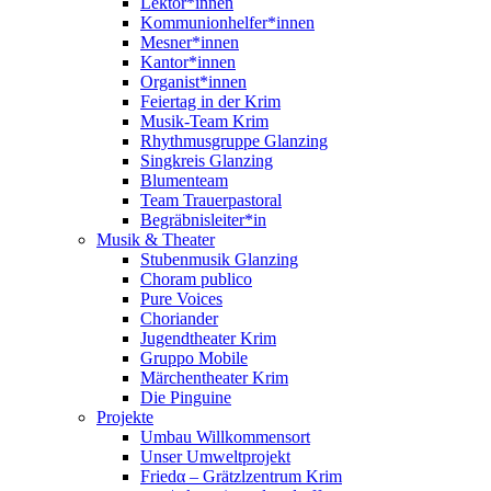
Lektor*innen
Kommunionhelfer*innen
Mesner*innen
Kantor*innen
Organist*innen
Feiertag in der Krim
Musik-Team Krim
Rhythmusgruppe Glanzing
Singkreis Glanzing
Blumenteam
Team Trauerpastoral
Begräbnisleiter*in
Musik & Theater
Stubenmusik Glanzing
Choram publico
Pure Voices
Choriander
Jugendtheater Krim
Gruppo Mobile
Märchentheater Krim
Die Pinguine
Projekte
Umbau Willkommensort
Unser Umweltprojekt
Friedα – Grätzlzentrum Krim