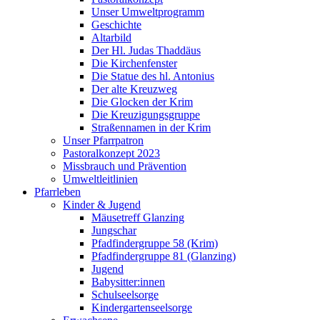
Unser Umweltprogramm
Geschichte
Altarbild
Der Hl. Judas Thaddäus
Die Kirchenfenster
Die Statue des hl. Antonius
Der alte Kreuzweg
Die Glocken der Krim
Die Kreuzigungsgruppe
Straßennamen in der Krim
Unser Pfarrpatron
Pastoralkonzept 2023
Missbrauch und Prävention
Umweltleitlinien
Pfarrleben
Kinder & Jugend
Mäusetreff Glanzing
Jungschar
Pfadfindergruppe 58 (Krim)
Pfadfindergruppe 81 (Glanzing)
Jugend
Babysitter:innen
Schulseelsorge
Kindergartenseelsorge