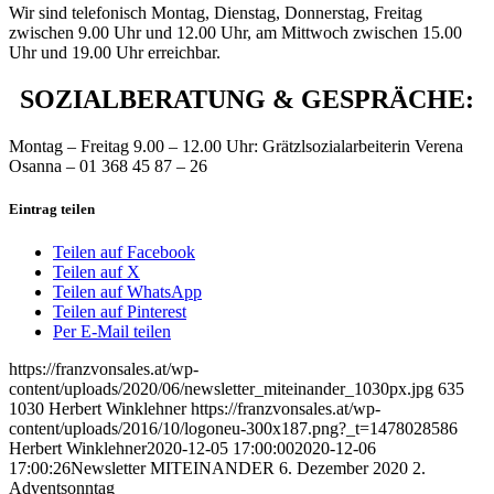
Wir sind telefonisch Montag, Dienstag, Donnerstag, Freitag
zwischen 9.00 Uhr und 12.00 Uhr, am Mittwoch zwischen 15.00
Uhr und 19.00 Uhr erreichbar.
SOZIALBERATUNG & GESPRÄCHE:
Montag – Freitag 9.00 – 12.00 Uhr: Grätzlsozialarbeiterin Verena
Osanna – 01 368 45 87 – 26
Eintrag teilen
Teilen auf Facebook
Teilen auf X
Teilen auf WhatsApp
Teilen auf Pinterest
Per E-Mail teilen
https://franzvonsales.at/wp-
content/uploads/2020/06/newsletter_miteinander_1030px.jpg
635
1030
Herbert Winklehner
https://franzvonsales.at/wp-
content/uploads/2016/10/logoneu-300x187.png?_t=1478028586
Herbert Winklehner
2020-12-05 17:00:00
2020-12-06
17:00:26
Newsletter MITEINANDER 6. Dezember 2020 2.
Adventsonntag