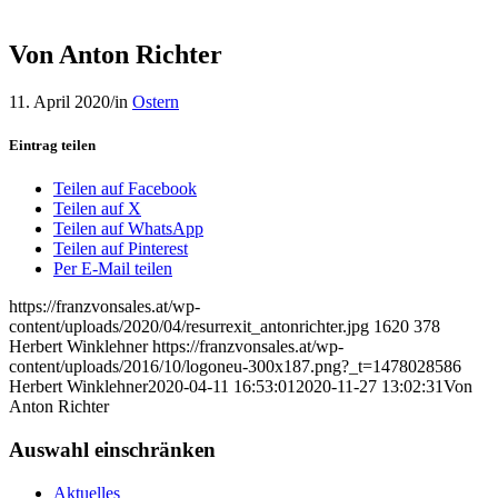
Von Anton Richter
11. April 2020
/
in
Ostern
Eintrag teilen
Teilen auf Facebook
Teilen auf X
Teilen auf WhatsApp
Teilen auf Pinterest
Per E-Mail teilen
https://franzvonsales.at/wp-
content/uploads/2020/04/resurrexit_antonrichter.jpg
1620
378
Herbert Winklehner
https://franzvonsales.at/wp-
content/uploads/2016/10/logoneu-300x187.png?_t=1478028586
Herbert Winklehner
2020-04-11 16:53:01
2020-11-27 13:02:31
Von
Anton Richter
Auswahl einschränken
Aktuelles