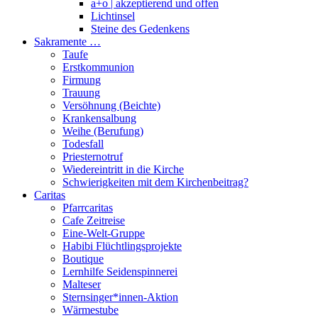
a+o | akzeptierend und offen
Lichtinsel
Steine des Gedenkens
Sakramente …
Taufe
Erstkommunion
Firmung
Trauung
Versöhnung (Beichte)
Krankensalbung
Weihe (Berufung)
Todesfall
Priesternotruf
Wiedereintritt in die Kirche
Schwierigkeiten mit dem Kirchenbeitrag?
Caritas
Pfarrcaritas
Cafe Zeitreise
Eine-Welt-Gruppe
Habibi Flüchtlingsprojekte
Boutique
Lernhilfe Seidenspinnerei
Malteser
Sternsinger*innen-Aktion
Wärmestube