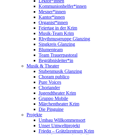
Lektor*innen
Kommunionhelfer*innen
Mesner*innen
Kantor*innen
Organist*innen
Feiertag in der Krim
Musik-Team Krim
Rhythmusgruppe Glanzing
Singkreis Glanzing
Blumenteam
Team Trauerpastoral
Begräbnisleiter*in
Musik & Theater
Stubenmusik Glanzing
Choram publico
Pure Voices
Choriander
Jugendtheater Krim
Gruppo Mobile
Märchentheater Krim
Die Pinguine
Projekte
Umbau Willkommensort
Unser Umweltprojekt
Friedα – Grätzlzentrum Krim