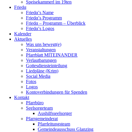
Speisekammerl im 19ten
Friedα
Friedα’s Name
Friedα’s Programm
Friedα – Programm – Überblick
Friedα’s Logos
Kalender
Aktuelles
Was uns bewegt(e)
Veranstaltungen
Pfarrblatt MITEINANDER
Verlautbarungen
Gottesdiensteinteilung
Liedpläne (Krim)
Social Media
Fotos
Logos
Kontoverbindungen für Spenden
Kontakt
Pfarrbüro
Seelsorgeteam
Aushilfsseelsorger
Pfarrgemeinderat
Pfarrleitungsteam
Gemeindeausschuss Glanzing