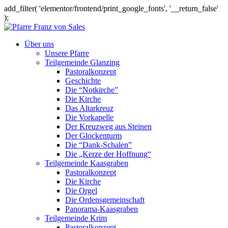
add_filter( 'elementor/frontend/print_google_fonts', '__return_false'
);
Über uns
Unsere Pfarre
Teilgemeinde Glanzing
Pastoralkonzept
Geschichte
Die “Notkirche”
Die Kirche
Das Altarkreuz
Die Vorkapelle
Der Kreuzweg aus Steinen
Der Glockenturm
Die “Dank-Schalen”
Die „Kerze der Hoffnung“
Teilgemeinde Kaasgraben
Pastoralkonzept
Die Kirche
Die Orgel
Die Ordensgemeinschaft
Panorama-Kaasgraben
Teilgemeinde Krim
Pastoralkonzept