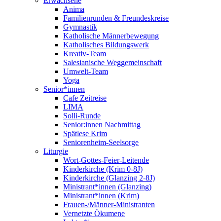
Erwachsene
Anima
Familienrunden & Freundeskreise
Gymnastik
Katholische Männerbewegung
Katholisches Bildungswerk
Kreativ-Team
Salesianische Weggemeinschaft
Umwelt-Team
Yoga
Senior*innen
Cafe Zeitreise
LIMA
Solli-Runde
Senior:innen Nachmittag
Spätlese Krim
Seniorenheim-Seelsorge
Liturgie
Wort-Gottes-Feier-Leitende
Kinderkirche (Krim 0-8J)
Kinderkirche (Glanzing 2-8J)
Ministrant*innen (Glanzing)
Ministrant*innen (Krim)
Frauen-/Männer-Ministranten
Vernetzte Ökumene