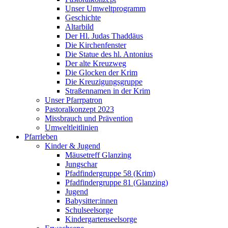
Unser Umweltprogramm
Geschichte
Altarbild
Der Hl. Judas Thaddäus
Die Kirchenfenster
Die Statue des hl. Antonius
Der alte Kreuzweg
Die Glocken der Krim
Die Kreuzigungsgruppe
Straßennamen in der Krim
Unser Pfarrpatron
Pastoralkonzept 2023
Missbrauch und Prävention
Umweltleitlinien
Pfarrleben
Kinder & Jugend
Mäusetreff Glanzing
Jungschar
Pfadfindergruppe 58 (Krim)
Pfadfindergruppe 81 (Glanzing)
Jugend
Babysitter:innen
Schulseelsorge
Kindergartenseelsorge