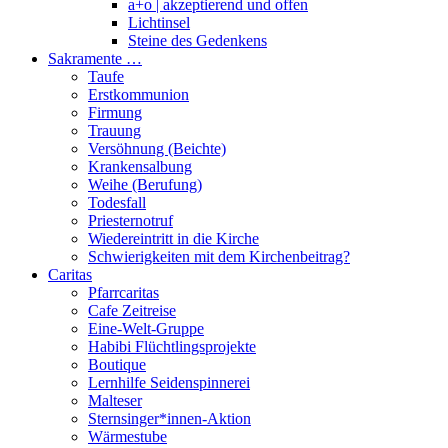
a+o | akzeptierend und offen
Lichtinsel
Steine des Gedenkens
Sakramente …
Taufe
Erstkommunion
Firmung
Trauung
Versöhnung (Beichte)
Krankensalbung
Weihe (Berufung)
Todesfall
Priesternotruf
Wiedereintritt in die Kirche
Schwierigkeiten mit dem Kirchenbeitrag?
Caritas
Pfarrcaritas
Cafe Zeitreise
Eine-Welt-Gruppe
Habibi Flüchtlingsprojekte
Boutique
Lernhilfe Seidenspinnerei
Malteser
Sternsinger*innen-Aktion
Wärmestube