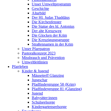
Unser Umweltprogramm
Geschichte
Altarbild
Der Hl. Judas Thaddäus
Die Kirchenfenster
Die Statue des hl. Antonius
Der alte Kreuzweg
Die Glocken der Krim
Die Kreuzigungsgruppe
Straßennamen in der Krim
Unser Pfarrpatron
Pastoralkonzept 2023
Missbrauch und Prävention
Umweltleitlinien
Pfarrleben
Kinder & Jugend
Mäusetreff Glanzing
Jungschar
Pfadfindergruppe 58 (Krim)
Pfadfindergruppe 81 (Glanzing)
Jugend
Babysitter:innen
Schulseelsorge
Kindergartenseelsorge