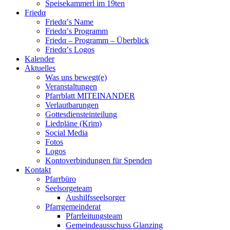
Speisekammerl im 19ten
Friedα
Friedα’s Name
Friedα’s Programm
Friedα – Programm – Überblick
Friedα’s Logos
Kalender
Aktuelles
Was uns bewegt(e)
Veranstaltungen
Pfarrblatt MITEINANDER
Verlautbarungen
Gottesdiensteinteilung
Liedpläne (Krim)
Social Media
Fotos
Logos
Kontoverbindungen für Spenden
Kontakt
Pfarrbüro
Seelsorgeteam
Aushilfsseelsorger
Pfarrgemeinderat
Pfarrleitungsteam
Gemeindeausschuss Glanzing