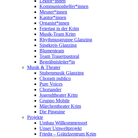
Lektor*innen
Kommunionhelfer*innen
Mesner*innen
Kantor*innen
Organist*innen
Feiertag in der Krim
Musik-Team Krim
Rhythmusgruppe Glanzing
Singkreis Glanzing
Blumenteam
Team Trauerpastoral
Begräbnisleiter*in
Musik & Theater
Stubenmusik Glanzing
Choram publico
Pure Voices
Choriander
Jugendtheater Krim
Gruppo Mobile
Märchentheater Krim
Die Pinguine
Projekte
Umbau Willkommensort
Unser Umweltprojekt
Friedα – Grätzlzentrum Krim