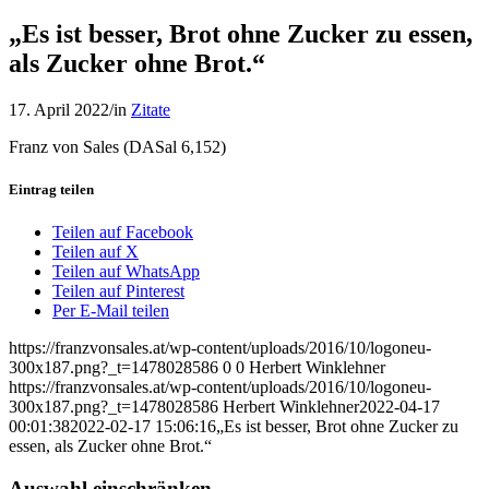
„Es ist besser, Brot ohne Zucker zu essen,
als Zucker ohne Brot.“
17. April 2022
/
in
Zitate
Franz von Sales (DASal 6,152)
Eintrag teilen
Teilen auf Facebook
Teilen auf X
Teilen auf WhatsApp
Teilen auf Pinterest
Per E-Mail teilen
https://franzvonsales.at/wp-content/uploads/2016/10/logoneu-
300x187.png?_t=1478028586
0
0
Herbert Winklehner
https://franzvonsales.at/wp-content/uploads/2016/10/logoneu-
300x187.png?_t=1478028586
Herbert Winklehner
2022-04-17
00:01:38
2022-02-17 15:06:16
„Es ist besser, Brot ohne Zucker zu
essen, als Zucker ohne Brot.“
Auswahl einschränken