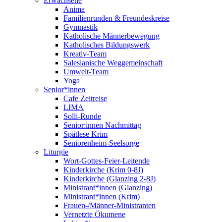
Erwachsene
Anima
Familienrunden & Freundeskreise
Gymnastik
Katholische Männerbewegung
Katholisches Bildungswerk
Kreativ-Team
Salesianische Weggemeinschaft
Umwelt-Team
Yoga
Senior*innen
Cafe Zeitreise
LIMA
Solli-Runde
Senior:innen Nachmittag
Spätlese Krim
Seniorenheim-Seelsorge
Liturgie
Wort-Gottes-Feier-Leitende
Kinderkirche (Krim 0-8J)
Kinderkirche (Glanzing 2-8J)
Ministrant*innen (Glanzing)
Ministrant*innen (Krim)
Frauen-/Männer-Ministranten
Vernetzte Ökumene