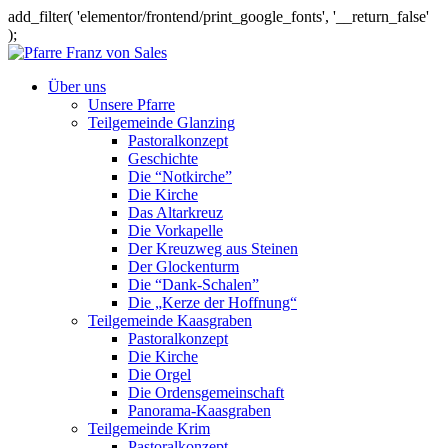
add_filter( 'elementor/frontend/print_google_fonts', '__return_false'
);
Über uns
Unsere Pfarre
Teilgemeinde Glanzing
Pastoralkonzept
Geschichte
Die “Notkirche”
Die Kirche
Das Altarkreuz
Die Vorkapelle
Der Kreuzweg aus Steinen
Der Glockenturm
Die “Dank-Schalen”
Die „Kerze der Hoffnung“
Teilgemeinde Kaasgraben
Pastoralkonzept
Die Kirche
Die Orgel
Die Ordensgemeinschaft
Panorama-Kaasgraben
Teilgemeinde Krim
Pastoralkonzept