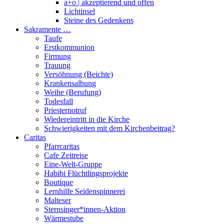
a+o | akzeptierend und offen
Lichtinsel
Steine des Gedenkens
Sakramente …
Taufe
Erstkommunion
Firmung
Trauung
Versöhnung (Beichte)
Krankensalbung
Weihe (Berufung)
Todesfall
Priesternotruf
Wiedereintritt in die Kirche
Schwierigkeiten mit dem Kirchenbeitrag?
Caritas
Pfarrcaritas
Cafe Zeitreise
Eine-Welt-Gruppe
Habibi Flüchtlingsprojekte
Boutique
Lernhilfe Seidenspinnerei
Malteser
Sternsinger*innen-Aktion
Wärmestube