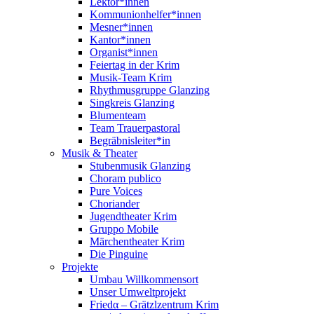
Lektor*innen
Kommunionhelfer*innen
Mesner*innen
Kantor*innen
Organist*innen
Feiertag in der Krim
Musik-Team Krim
Rhythmusgruppe Glanzing
Singkreis Glanzing
Blumenteam
Team Trauerpastoral
Begräbnisleiter*in
Musik & Theater
Stubenmusik Glanzing
Choram publico
Pure Voices
Choriander
Jugendtheater Krim
Gruppo Mobile
Märchentheater Krim
Die Pinguine
Projekte
Umbau Willkommensort
Unser Umweltprojekt
Friedα – Grätzlzentrum Krim