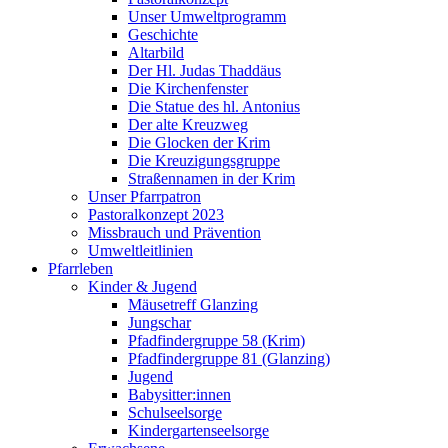
Unser Umweltprogramm
Geschichte
Altarbild
Der Hl. Judas Thaddäus
Die Kirchenfenster
Die Statue des hl. Antonius
Der alte Kreuzweg
Die Glocken der Krim
Die Kreuzigungsgruppe
Straßennamen in der Krim
Unser Pfarrpatron
Pastoralkonzept 2023
Missbrauch und Prävention
Umweltleitlinien
Pfarrleben
Kinder & Jugend
Mäusetreff Glanzing
Jungschar
Pfadfindergruppe 58 (Krim)
Pfadfindergruppe 81 (Glanzing)
Jugend
Babysitter:innen
Schulseelsorge
Kindergartenseelsorge