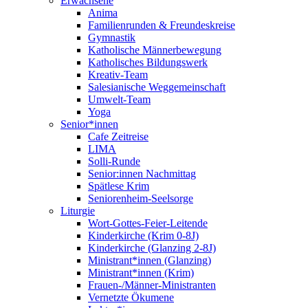
Erwachsene
Anima
Familienrunden & Freundeskreise
Gymnastik
Katholische Männerbewegung
Katholisches Bildungswerk
Kreativ-Team
Salesianische Weggemeinschaft
Umwelt-Team
Yoga
Senior*innen
Cafe Zeitreise
LIMA
Solli-Runde
Senior:innen Nachmittag
Spätlese Krim
Seniorenheim-Seelsorge
Liturgie
Wort-Gottes-Feier-Leitende
Kinderkirche (Krim 0-8J)
Kinderkirche (Glanzing 2-8J)
Ministrant*innen (Glanzing)
Ministrant*innen (Krim)
Frauen-/Männer-Ministranten
Vernetzte Ökumene