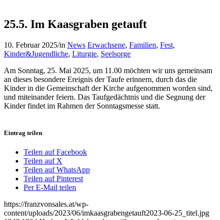
25.5. Im Kaasgraben getauft
10. Februar 2025
/
in
News
Erwachsene
,
Familien
,
Fest
,
Kinder&Jugendliche
,
Liturgie
,
Seelsorge
Am Sonntag, 25. Mai 2025, um 11.00 möchten wir uns gemeinsam
an dieses besondere Ereignis der Taufe erinnern, durch das die
Kinder in die Gemeinschaft der Kirche aufgenommen worden sind,
und miteinander feiern. Das Taufgedächtnis und die Segnung der
Kinder findet im Rahmen der Sonntagsmesse statt.
Eintrag teilen
Teilen auf Facebook
Teilen auf X
Teilen auf WhatsApp
Teilen auf Pinterest
Per E-Mail teilen
https://franzvonsales.at/wp-
content/uploads/2023/06/imkaasgrabengetauft2023-06-25_titel.jpg