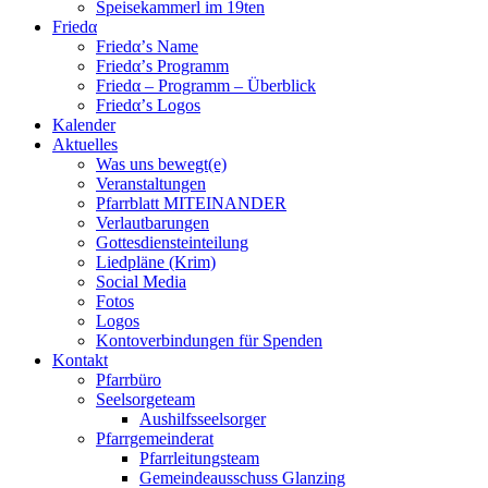
Speisekammerl im 19ten
Friedα
Friedα’s Name
Friedα’s Programm
Friedα – Programm – Überblick
Friedα’s Logos
Kalender
Aktuelles
Was uns bewegt(e)
Veranstaltungen
Pfarrblatt MITEINANDER
Verlautbarungen
Gottesdiensteinteilung
Liedpläne (Krim)
Social Media
Fotos
Logos
Kontoverbindungen für Spenden
Kontakt
Pfarrbüro
Seelsorgeteam
Aushilfsseelsorger
Pfarrgemeinderat
Pfarrleitungsteam
Gemeindeausschuss Glanzing