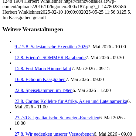
1248
1904
Herbert Winklehner
https://franzvonsales.at/wp-
content/uploads/2016/10/logoneu-300x187.png?_t=1478028586
Herbert Winklehner
2025-02-10 10:00:00
2025-05-25 11:56:31
25.5.
Im Kaasgraben getauft
Weitere Veranstaltungen
9.-15.8. Salesianische Exerzitien 2026
7. Mai 2026 - 10.00
12.8. Friedα‘s SOMMER Barabende
7. Mai 2026 - 09.30
15.8. Fest Maria Himmelfahrt
7. Mai 2026 - 09.15
16.8. Echo im Kaasgraben
7. Mai 2026 - 09.00
22.8. Speisekammerl im 19ten
6. Mai 2026 - 12.00
23.8. Caritas-Kollekte für Afrika, Asien und Lateinamerika
6.
Mai 2026 - 11.00
23.-30.8. Ignatianische Schweige-Exerzitien
6. Mai 2026 -
10.00
27.8. Wir gedenken unserer Verstorbenen
6. Mai 2026 - 09.00