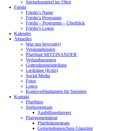
Speisekammerl im 19ten
Friedα
Friedα’s Name
Friedα’s Programm
Friedα – Programm – Überblick
Friedα’s Logos
Kalender
Aktuelles
Was uns bewegt(e)
Veranstaltungen
Pfarrblatt MITEINANDER
Verlautbarungen
Gottesdiensteinteilung
Liedpläne (Krim)
Social Media
Fotos
Logos
Kontoverbindungen für Spenden
Kontakt
Pfarrbüro
Seelsorgeteam
Aushilfsseelsorger
Pfarrgemeinderat
Pfarrleitungsteam
Gemeindeausschuss Glanzing