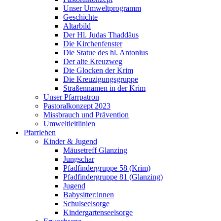
Unser Umweltprogramm
Geschichte
Altarbild
Der Hl. Judas Thaddäus
Die Kirchenfenster
Die Statue des hl. Antonius
Der alte Kreuzweg
Die Glocken der Krim
Die Kreuzigungsgruppe
Straßennamen in der Krim
Unser Pfarrpatron
Pastoralkonzept 2023
Missbrauch und Prävention
Umweltleitlinien
Pfarrleben
Kinder & Jugend
Mäusetreff Glanzing
Jungschar
Pfadfindergruppe 58 (Krim)
Pfadfindergruppe 81 (Glanzing)
Jugend
Babysitter:innen
Schulseelsorge
Kindergartenseelsorge