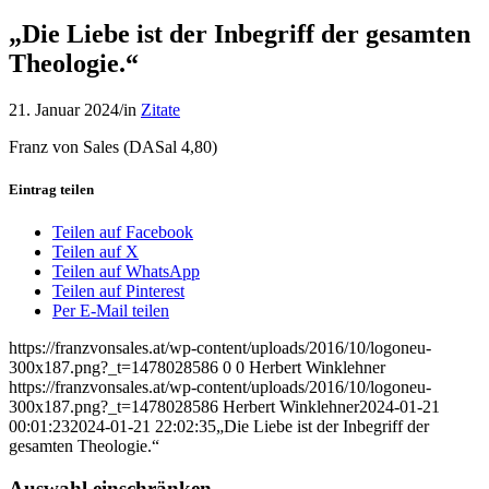
„Die Liebe ist der Inbegriff der gesamten
Theologie.“
21. Januar 2024
/
in
Zitate
Franz von Sales (DASal 4,80)
Eintrag teilen
Teilen auf Facebook
Teilen auf X
Teilen auf WhatsApp
Teilen auf Pinterest
Per E-Mail teilen
https://franzvonsales.at/wp-content/uploads/2016/10/logoneu-
300x187.png?_t=1478028586
0
0
Herbert Winklehner
https://franzvonsales.at/wp-content/uploads/2016/10/logoneu-
300x187.png?_t=1478028586
Herbert Winklehner
2024-01-21
00:01:23
2024-01-21 22:02:35
„Die Liebe ist der Inbegriff der
gesamten Theologie.“
Auswahl einschränken