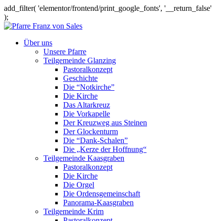
add_filter( 'elementor/frontend/print_google_fonts', '__return_false'
);
Über uns
Unsere Pfarre
Teilgemeinde Glanzing
Pastoralkonzept
Geschichte
Die “Notkirche”
Die Kirche
Das Altarkreuz
Die Vorkapelle
Der Kreuzweg aus Steinen
Der Glockenturm
Die “Dank-Schalen”
Die „Kerze der Hoffnung“
Teilgemeinde Kaasgraben
Pastoralkonzept
Die Kirche
Die Orgel
Die Ordensgemeinschaft
Panorama-Kaasgraben
Teilgemeinde Krim
Pastoralkonzept