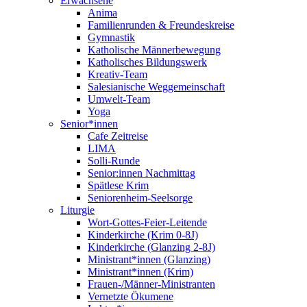
Erwachsene
Anima
Familienrunden & Freundeskreise
Gymnastik
Katholische Männerbewegung
Katholisches Bildungswerk
Kreativ-Team
Salesianische Weggemeinschaft
Umwelt-Team
Yoga
Senior*innen
Cafe Zeitreise
LIMA
Solli-Runde
Senior:innen Nachmittag
Spätlese Krim
Seniorenheim-Seelsorge
Liturgie
Wort-Gottes-Feier-Leitende
Kinderkirche (Krim 0-8J)
Kinderkirche (Glanzing 2-8J)
Ministrant*innen (Glanzing)
Ministrant*innen (Krim)
Frauen-/Männer-Ministranten
Vernetzte Ökumene