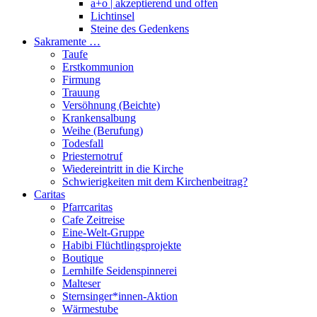
a+o | akzeptierend und offen
Lichtinsel
Steine des Gedenkens
Sakramente …
Taufe
Erstkommunion
Firmung
Trauung
Versöhnung (Beichte)
Krankensalbung
Weihe (Berufung)
Todesfall
Priesternotruf
Wiedereintritt in die Kirche
Schwierigkeiten mit dem Kirchenbeitrag?
Caritas
Pfarrcaritas
Cafe Zeitreise
Eine-Welt-Gruppe
Habibi Flüchtlingsprojekte
Boutique
Lernhilfe Seidenspinnerei
Malteser
Sternsinger*innen-Aktion
Wärmestube