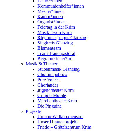
Lektor*innen
Kommunionhelfer*innen
Mesner*innen
Kantor*innen
Organist*innen
Feiertag in der Krim
Musik-Team Krim
Rhythmusgruppe Glanzing
Singkreis Glanzing
Blumenteam
Team Trauerpastoral
Begräbnisleiter*in
Musik & Theater
Stubenmusik Glanzing
Choram publico
Pure Voices
Choriander
Jugendtheater Krim
Gruppo Mobile
Märchentheater Krim
Die Pinguine
Projekte
Umbau Willkommensort
Unser Umweltprojekt
Friedα – Grätzlzentrum Krim