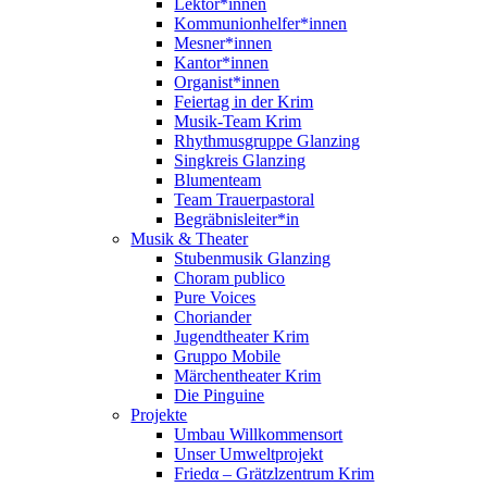
Lektor*innen
Kommunionhelfer*innen
Mesner*innen
Kantor*innen
Organist*innen
Feiertag in der Krim
Musik-Team Krim
Rhythmusgruppe Glanzing
Singkreis Glanzing
Blumenteam
Team Trauerpastoral
Begräbnisleiter*in
Musik & Theater
Stubenmusik Glanzing
Choram publico
Pure Voices
Choriander
Jugendtheater Krim
Gruppo Mobile
Märchentheater Krim
Die Pinguine
Projekte
Umbau Willkommensort
Unser Umweltprojekt
Friedα – Grätzlzentrum Krim