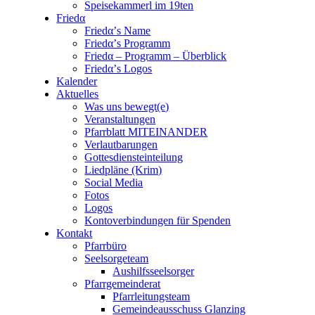
Speisekammerl im 19ten
Friedα
Friedα’s Name
Friedα’s Programm
Friedα – Programm – Überblick
Friedα’s Logos
Kalender
Aktuelles
Was uns bewegt(e)
Veranstaltungen
Pfarrblatt MITEINANDER
Verlautbarungen
Gottesdiensteinteilung
Liedpläne (Krim)
Social Media
Fotos
Logos
Kontoverbindungen für Spenden
Kontakt
Pfarrbüro
Seelsorgeteam
Aushilfsseelsorger
Pfarrgemeinderat
Pfarrleitungsteam
Gemeindeausschuss Glanzing