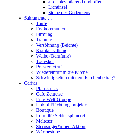
a+o | akzeptierend und offen
Lichtinsel
Steine des Gedenkens
Sakramente …
Taufe
Erstkommunion
Firmung
Trauung
Versöhnung (Beichte)
Krankensalbung
Weihe (Berufung)
Todesfall
Priesternotruf
Wiedereintritt in die Kirche
Schwierigkeiten mit dem Kirchenbeitrag?
Caritas
Pfarrcaritas
Cafe Zeitreise
Eine-Welt-Gruppe
Habibi Flüchtlingsprojekte
Boutique
Lernhilfe Seidenspinnerei
Malteser
Sternsinger*innen-Aktion
Wärmestube