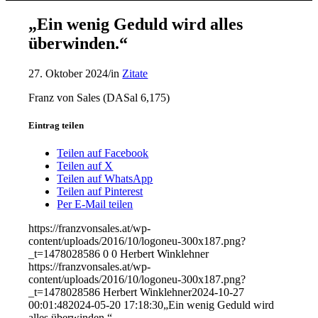
„Ein wenig Geduld wird alles
überwinden.“
27. Oktober 2024
/
in
Zitate
Franz von Sales (DASal 6,175)
Eintrag teilen
Teilen auf Facebook
Teilen auf X
Teilen auf WhatsApp
Teilen auf Pinterest
Per E-Mail teilen
https://franzvonsales.at/wp-
content/uploads/2016/10/logoneu-300x187.png?
_t=1478028586
0
0
Herbert Winklehner
https://franzvonsales.at/wp-
content/uploads/2016/10/logoneu-300x187.png?
_t=1478028586
Herbert Winklehner
2024-10-27
00:01:48
2024-05-20 17:18:30
„Ein wenig Geduld wird
alles überwinden.“