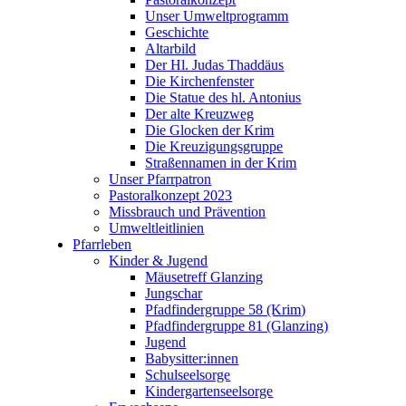
Unser Umweltprogramm
Geschichte
Altarbild
Der Hl. Judas Thaddäus
Die Kirchenfenster
Die Statue des hl. Antonius
Der alte Kreuzweg
Die Glocken der Krim
Die Kreuzigungsgruppe
Straßennamen in der Krim
Unser Pfarrpatron
Pastoralkonzept 2023
Missbrauch und Prävention
Umweltleitlinien
Pfarrleben
Kinder & Jugend
Mäusetreff Glanzing
Jungschar
Pfadfindergruppe 58 (Krim)
Pfadfindergruppe 81 (Glanzing)
Jugend
Babysitter:innen
Schulseelsorge
Kindergartenseelsorge