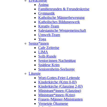
Erwachsene
Anima
Familienrunden & Freundeskreise
Gymnastik
Katholische Männerbewegung
Katholisches Bildungswerk
Kreativ-Team
Salesianische Weggemeinschaft
Umwelt-Team
Yoga
Senior*innen
Cafe Zeitreise
LIMA
Solli-Runde
Senior:innen Nachmittag
Spätlese Krim
Seniorenheim-Seelsorge
Liturgie
Wort-Gottes-Feier-Leitende
Kinderkirche (Krim 0-8J)
Kinderkirche (Glanzing 2-8J)
Ministrant*innen (Glanzing)
Ministrant*innen (Krim)
Frauen-/Männer-Ministranten
Vernetzte Ökumene