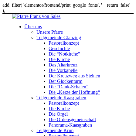
add_filter( 'elementor/frontend/print_google_fonts', '__return_false'
);
Über uns
Unsere Pfarre
Teilgemeinde Glanzing
Pastoralkonzept
Geschichte
Die “Notkirche”
Die Kirche
Das Altarkreuz
Die Vorkapelle
Der Kreuzweg aus Steinen
Der Glockenturm
Die “Dank-Schalen”
Die „Kerze der Hoffnung“
Teilgemeinde Kaasgraben
Pastoralkonzept
Die Kirche
Die Orgel
Die Ordensgemeinschaft
Panorama-Kaasgraben
Teilgemeinde Krim
Pastoralkonzept