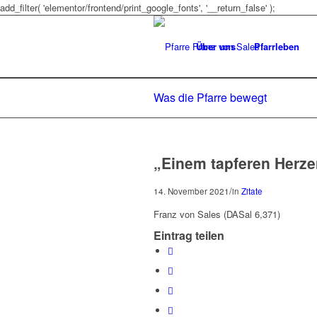
add_filter( 'elementor/frontend/print_google_fonts', '__return_false' );
Über uns
Pfarrleben
Was die Pfarre bewegt
„Einem tapferen Herze
/
14. November 2021
in
Zitate
Franz von Sales (DASal 6,371)
Eintrag teilen