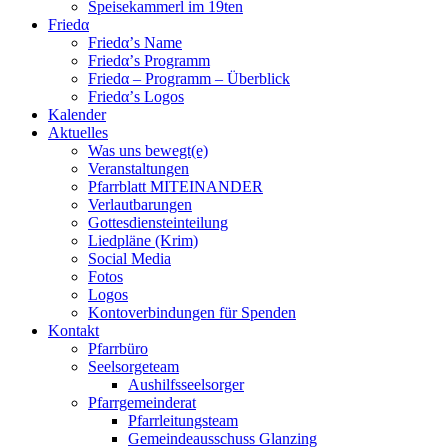
Speisekammerl im 19ten
Friedα
Friedα’s Name
Friedα’s Programm
Friedα – Programm – Überblick
Friedα’s Logos
Kalender
Aktuelles
Was uns bewegt(e)
Veranstaltungen
Pfarrblatt MITEINANDER
Verlautbarungen
Gottesdiensteinteilung
Liedpläne (Krim)
Social Media
Fotos
Logos
Kontoverbindungen für Spenden
Kontakt
Pfarrbüro
Seelsorgeteam
Aushilfsseelsorger
Pfarrgemeinderat
Pfarrleitungsteam
Gemeindeausschuss Glanzing