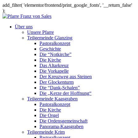
add_filter( 'elementor/frontend/print_google_fonts', '__return_false'
);
Über uns
Unsere Pfarre
Teilgemeinde Glanzing
Pastoralkonzept
Geschichte
Die “Notkirche”
Die Kirche
Das Altarkreuz
Die Vorkapelle
Der Kreuzweg aus Steinen
Der Glockenturm
Die “Dank-Schalen”
Die „Kerze der Hoffnung“
Teilgemeinde Kaasgraben
Pastoralkonzept
Die Kirche
Die Orgel
Die Ordensgemeinschaft
Panorama-Kaasgraben
Teilgemeinde Krim
Pastoralkonzept