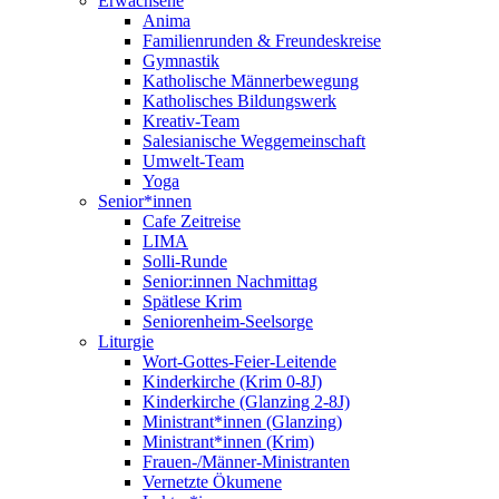
Erwachsene
Anima
Familienrunden & Freundeskreise
Gymnastik
Katholische Männerbewegung
Katholisches Bildungswerk
Kreativ-Team
Salesianische Weggemeinschaft
Umwelt-Team
Yoga
Senior*innen
Cafe Zeitreise
LIMA
Solli-Runde
Senior:innen Nachmittag
Spätlese Krim
Seniorenheim-Seelsorge
Liturgie
Wort-Gottes-Feier-Leitende
Kinderkirche (Krim 0-8J)
Kinderkirche (Glanzing 2-8J)
Ministrant*innen (Glanzing)
Ministrant*innen (Krim)
Frauen-/Männer-Ministranten
Vernetzte Ökumene