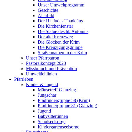
Unser Umweltprogramm
Geschichte
Altarbild
Der Hl. Judas Thaddäus
Die Kirchenfenster
Die Statue des hl. Antonius
Der alte Kreuzweg
Die Glocken der Krim
Die Kreuzigungsgruppe
Straßennamen in der Krim
Unser Pfarrpatron
Pastoralkonzept 2023
Missbrauch und Prävention
Umweltleitlinien
Pfarrleben
Kinder & Jugend
Mäusetreff Glanzing
Jungschar
Pfadfindergruppe 58 (Krim)
Pfadfindergruppe 81 (Glanzing)
Jugend
Babysitter:innen
Schulseelsorge
Kindergartenseelsorge