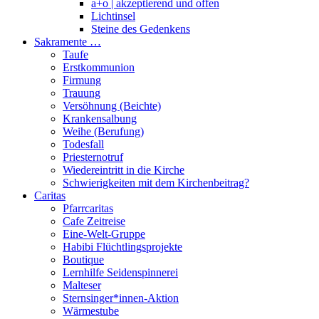
a+o | akzeptierend und offen
Lichtinsel
Steine des Gedenkens
Sakramente …
Taufe
Erstkommunion
Firmung
Trauung
Versöhnung (Beichte)
Krankensalbung
Weihe (Berufung)
Todesfall
Priesternotruf
Wiedereintritt in die Kirche
Schwierigkeiten mit dem Kirchenbeitrag?
Caritas
Pfarrcaritas
Cafe Zeitreise
Eine-Welt-Gruppe
Habibi Flüchtlingsprojekte
Boutique
Lernhilfe Seidenspinnerei
Malteser
Sternsinger*innen-Aktion
Wärmestube