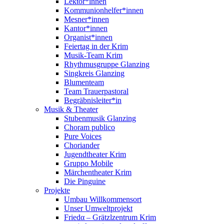
Lektor*innen
Kommunionhelfer*innen
Mesner*innen
Kantor*innen
Organist*innen
Feiertag in der Krim
Musik-Team Krim
Rhythmusgruppe Glanzing
Singkreis Glanzing
Blumenteam
Team Trauerpastoral
Begräbnisleiter*in
Musik & Theater
Stubenmusik Glanzing
Choram publico
Pure Voices
Choriander
Jugendtheater Krim
Gruppo Mobile
Märchentheater Krim
Die Pinguine
Projekte
Umbau Willkommensort
Unser Umweltprojekt
Friedα – Grätzlzentrum Krim