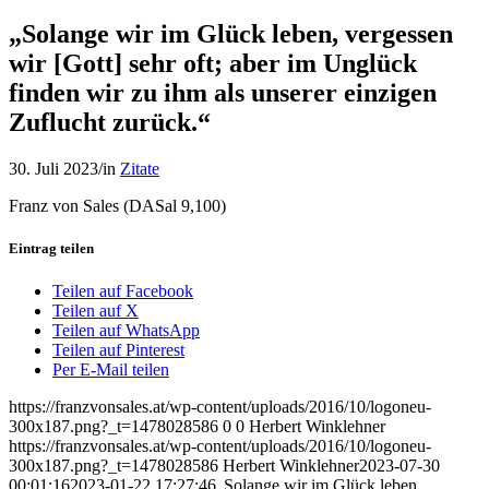
„Solange wir im Glück leben, vergessen
wir [Gott] sehr oft; aber im Unglück
finden wir zu ihm als unserer einzigen
Zuflucht zurück.“
30. Juli 2023
/
in
Zitate
Franz von Sales (DASal 9,100)
Eintrag teilen
Teilen auf Facebook
Teilen auf X
Teilen auf WhatsApp
Teilen auf Pinterest
Per E-Mail teilen
https://franzvonsales.at/wp-content/uploads/2016/10/logoneu-
300x187.png?_t=1478028586
0
0
Herbert Winklehner
https://franzvonsales.at/wp-content/uploads/2016/10/logoneu-
300x187.png?_t=1478028586
Herbert Winklehner
2023-07-30
00:01:16
2023-01-22 17:27:46
„Solange wir im Glück leben,