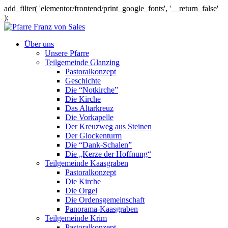
add_filter( 'elementor/frontend/print_google_fonts', '__return_false'
);
Über uns
Unsere Pfarre
Teilgemeinde Glanzing
Pastoralkonzept
Geschichte
Die “Notkirche”
Die Kirche
Das Altarkreuz
Die Vorkapelle
Der Kreuzweg aus Steinen
Der Glockenturm
Die “Dank-Schalen”
Die „Kerze der Hoffnung“
Teilgemeinde Kaasgraben
Pastoralkonzept
Die Kirche
Die Orgel
Die Ordensgemeinschaft
Panorama-Kaasgraben
Teilgemeinde Krim
Pastoralkonzept