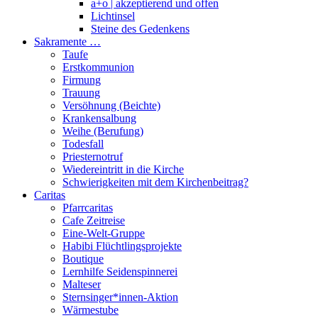
a+o | akzeptierend und offen
Lichtinsel
Steine des Gedenkens
Sakramente …
Taufe
Erstkommunion
Firmung
Trauung
Versöhnung (Beichte)
Krankensalbung
Weihe (Berufung)
Todesfall
Priesternotruf
Wiedereintritt in die Kirche
Schwierigkeiten mit dem Kirchenbeitrag?
Caritas
Pfarrcaritas
Cafe Zeitreise
Eine-Welt-Gruppe
Habibi Flüchtlingsprojekte
Boutique
Lernhilfe Seidenspinnerei
Malteser
Sternsinger*innen-Aktion
Wärmestube