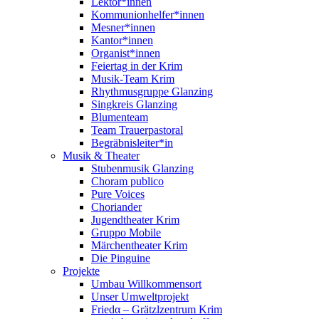
Lektor*innen
Kommunionhelfer*innen
Mesner*innen
Kantor*innen
Organist*innen
Feiertag in der Krim
Musik-Team Krim
Rhythmusgruppe Glanzing
Singkreis Glanzing
Blumenteam
Team Trauerpastoral
Begräbnisleiter*in
Musik & Theater
Stubenmusik Glanzing
Choram publico
Pure Voices
Choriander
Jugendtheater Krim
Gruppo Mobile
Märchentheater Krim
Die Pinguine
Projekte
Umbau Willkommensort
Unser Umweltprojekt
Friedα – Grätzlzentrum Krim