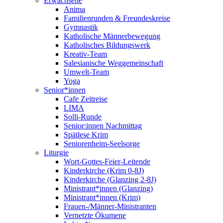
Erwachsene
Anima
Familienrunden & Freundeskreise
Gymnastik
Katholische Männerbewegung
Katholisches Bildungswerk
Kreativ-Team
Salesianische Weggemeinschaft
Umwelt-Team
Yoga
Senior*innen
Cafe Zeitreise
LIMA
Solli-Runde
Senior:innen Nachmittag
Spätlese Krim
Seniorenheim-Seelsorge
Liturgie
Wort-Gottes-Feier-Leitende
Kinderkirche (Krim 0-8J)
Kinderkirche (Glanzing 2-8J)
Ministrant*innen (Glanzing)
Ministrant*innen (Krim)
Frauen-/Männer-Ministranten
Vernetzte Ökumene