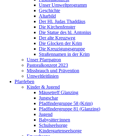
Unser Umweltprogramm
Geschichte
Altarbild
Der Hl. Judas Thaddäus
Die Kirchenfenster
Die Statue des hl. Antonius
Der alte Kreuzweg
Die Glocken der Krim
Die Kreuzigungsgruppe
Straßennamen in der Krim
Unser Pfarrpatron
Pastoralkonzept 2023
Missbrauch und Prävention
Umweltleitlinien
Pfarrleben
Kinder & Jugend
Mäusetreff Glanzing
Jungschar
Pfadfindergruppe 58 (Krim)
Pfadfindergruppe 81 (Glanzing)
Jugend
Babysitter:innen
Schulseelsorge
Kindergartenseelsorge