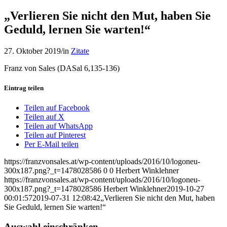
„Verlieren Sie nicht den Mut, haben Sie
Geduld, lernen Sie warten!“
27. Oktober 2019
/
in
Zitate
Franz von Sales (DASal 6,135-136)
Eintrag teilen
Teilen auf Facebook
Teilen auf X
Teilen auf WhatsApp
Teilen auf Pinterest
Per E-Mail teilen
https://franzvonsales.at/wp-content/uploads/2016/10/logoneu-
300x187.png?_t=1478028586
0
0
Herbert Winklehner
https://franzvonsales.at/wp-content/uploads/2016/10/logoneu-
300x187.png?_t=1478028586
Herbert Winklehner
2019-10-27
00:01:57
2019-07-31 12:08:42
„Verlieren Sie nicht den Mut, haben
Sie Geduld, lernen Sie warten!“
Auswahl einschränken