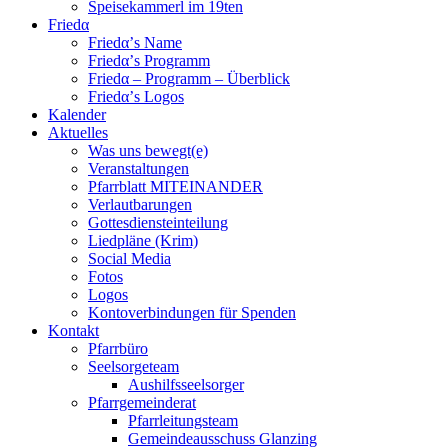
Speisekammerl im 19ten
Friedα
Friedα’s Name
Friedα’s Programm
Friedα – Programm – Überblick
Friedα’s Logos
Kalender
Aktuelles
Was uns bewegt(e)
Veranstaltungen
Pfarrblatt MITEINANDER
Verlautbarungen
Gottesdiensteinteilung
Liedpläne (Krim)
Social Media
Fotos
Logos
Kontoverbindungen für Spenden
Kontakt
Pfarrbüro
Seelsorgeteam
Aushilfsseelsorger
Pfarrgemeinderat
Pfarrleitungsteam
Gemeindeausschuss Glanzing