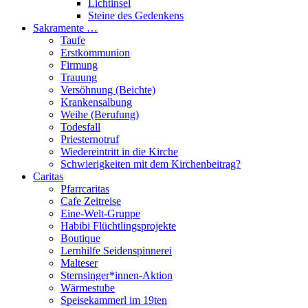
Lichtinsel
Steine des Gedenkens
Sakramente …
Taufe
Erstkommunion
Firmung
Trauung
Versöhnung (Beichte)
Krankensalbung
Weihe (Berufung)
Todesfall
Priesternotruf
Wiedereintritt in die Kirche
Schwierigkeiten mit dem Kirchenbeitrag?
Caritas
Pfarrcaritas
Cafe Zeitreise
Eine-Welt-Gruppe
Habibi Flüchtlingsprojekte
Boutique
Lernhilfe Seidenspinnerei
Malteser
Sternsinger*innen-Aktion
Wärmestube
Speisekammerl im 19ten