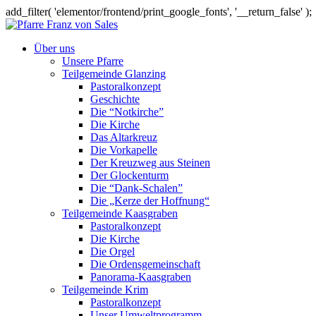
add_filter( 'elementor/frontend/print_google_fonts', '__return_false' );
Über uns
Unsere Pfarre
Teilgemeinde Glanzing
Pastoralkonzept
Geschichte
Die “Notkirche”
Die Kirche
Das Altarkreuz
Die Vorkapelle
Der Kreuzweg aus Steinen
Der Glockenturm
Die “Dank-Schalen”
Die „Kerze der Hoffnung“
Teilgemeinde Kaasgraben
Pastoralkonzept
Die Kirche
Die Orgel
Die Ordensgemeinschaft
Panorama-Kaasgraben
Teilgemeinde Krim
Pastoralkonzept
Unser Umweltprogramm