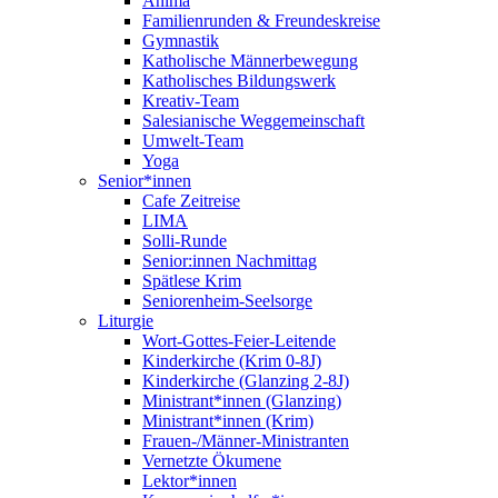
Anima
Familienrunden & Freundeskreise
Gymnastik
Katholische Männerbewegung
Katholisches Bildungswerk
Kreativ-Team
Salesianische Weggemeinschaft
Umwelt-Team
Yoga
Senior*innen
Cafe Zeitreise
LIMA
Solli-Runde
Senior:innen Nachmittag
Spätlese Krim
Seniorenheim-Seelsorge
Liturgie
Wort-Gottes-Feier-Leitende
Kinderkirche (Krim 0-8J)
Kinderkirche (Glanzing 2-8J)
Ministrant*innen (Glanzing)
Ministrant*innen (Krim)
Frauen-/Männer-Ministranten
Vernetzte Ökumene
Lektor*innen