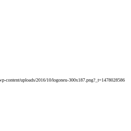
at/wp-content/uploads/2016/10/logoneu-300x187.png?_t=1478028586