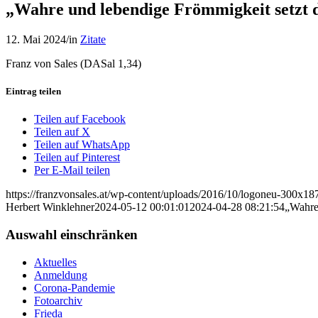
„Wahre und lebendige Frömmigkeit setzt d
12. Mai 2024
/
in
Zitate
Franz von Sales (DASal 1,34)
Eintrag teilen
Teilen auf Facebook
Teilen auf X
Teilen auf WhatsApp
Teilen auf Pinterest
Per E-Mail teilen
https://franzvonsales.at/wp-content/uploads/2016/10/logoneu-300x
Herbert Winklehner
2024-05-12 00:01:01
2024-04-28 08:21:54
„Wahre 
Auswahl einschränken
Aktuelles
Anmeldung
Corona-Pandemie
Fotoarchiv
Frieda