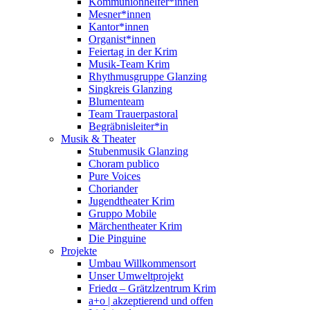
Kommunionhelfer*innen
Mesner*innen
Kantor*innen
Organist*innen
Feiertag in der Krim
Musik-Team Krim
Rhythmusgruppe Glanzing
Singkreis Glanzing
Blumenteam
Team Trauerpastoral
Begräbnisleiter*in
Musik & Theater
Stubenmusik Glanzing
Choram publico
Pure Voices
Choriander
Jugendtheater Krim
Gruppo Mobile
Märchentheater Krim
Die Pinguine
Projekte
Umbau Willkommensort
Unser Umweltprojekt
Friedα – Grätzlzentrum Krim
a+o | akzeptierend und offen