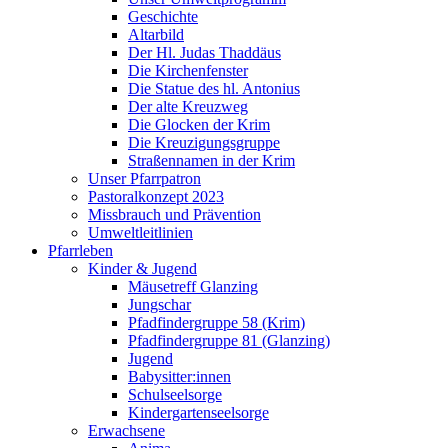
Geschichte
Altarbild
Der Hl. Judas Thaddäus
Die Kirchenfenster
Die Statue des hl. Antonius
Der alte Kreuzweg
Die Glocken der Krim
Die Kreuzigungsgruppe
Straßennamen in der Krim
Unser Pfarrpatron
Pastoralkonzept 2023
Missbrauch und Prävention
Umweltleitlinien
Pfarrleben
Kinder & Jugend
Mäusetreff Glanzing
Jungschar
Pfadfindergruppe 58 (Krim)
Pfadfindergruppe 81 (Glanzing)
Jugend
Babysitter:innen
Schulseelsorge
Kindergartenseelsorge
Erwachsene