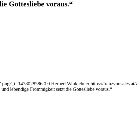
ie Gottesliebe voraus.“
187.png?_t=1478028586
0
0
Herbert Winklehner
https://franzvonsales.
und lebendige Frömmigkeit setzt die Gottesliebe voraus.“