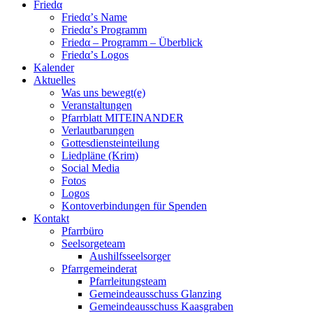
Friedα
Friedα’s Name
Friedα’s Programm
Friedα – Programm – Überblick
Friedα’s Logos
Kalender
Aktuelles
Was uns bewegt(e)
Veranstaltungen
Pfarrblatt MITEINANDER
Verlautbarungen
Gottesdiensteinteilung
Liedpläne (Krim)
Social Media
Fotos
Logos
Kontoverbindungen für Spenden
Kontakt
Pfarrbüro
Seelsorgeteam
Aushilfsseelsorger
Pfarrgemeinderat
Pfarrleitungsteam
Gemeindeausschuss Glanzing
Gemeindeausschuss Kaasgraben